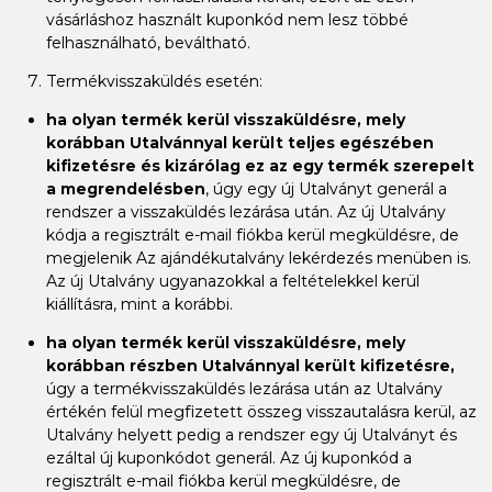
vásárláshoz használt kuponkód nem lesz többé
felhasználható, beváltható.
Termékvisszaküldés esetén:
ha olyan termék kerül visszaküldésre, mely
korábban Utalvánnyal került teljes egészében
kifizetésre és kizárólag ez az egy termék szerepelt
a megrendelésben
, úgy egy új Utalványt generál a
rendszer a visszaküldés lezárása után. Az új Utalvány
kódja a regisztrált e-mail fiókba kerül megküldésre, de
megjelenik Az ajándékutalvány lekérdezés menüben is.
Az új Utalvány ugyanazokkal a feltételekkel kerül
kiállításra, mint a korábbi.
ha olyan termék kerül visszaküldésre, mely
korábban részben Utalvánnyal került kifizetésre,
úgy a termékvisszaküldés lezárása után az Utalvány
értékén felül megfizetett összeg visszautalásra kerül, az
Utalvány helyett pedig a rendszer egy új Utalványt és
ezáltal új kuponkódot generál. Az új kuponkód a
regisztrált e-mail fiókba kerül megküldésre, de