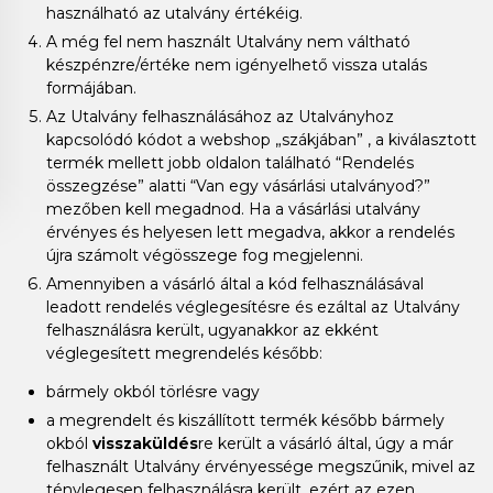
használható az utalvány értékéig.
A még fel nem használt Utalvány nem váltható
készpénzre/értéke nem igényelhető vissza utalás
formájában.
Az Utalvány felhasználásához az Utalványhoz
kapcsolódó kódot a webshop „szákjában” , a kiválasztott
termék mellett jobb oldalon található “Rendelés
összegzése” alatti “Van egy vásárlási utalványod?”
mezőben kell megadnod. Ha a vásárlási utalvány
érvényes és helyesen lett megadva, akkor a rendelés
újra számolt végösszege fog megjelenni.
Amennyiben a vásárló által a kód felhasználásával
leadott rendelés véglegesítésre és ezáltal az Utalvány
felhasználásra került, ugyanakkor az ekként
véglegesített megrendelés később:
bármely okból törlésre vagy
a megrendelt és kiszállított termék később bármely
okból
visszaküldés
re került a vásárló által, úgy a már
felhasznált Utalvány érvényessége megszűnik, mivel az
ténylegesen felhasználásra került, ezért az ezen