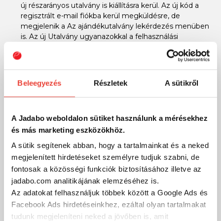
új részarányos utalvány is kiállításra kerül. Az új kód a
regisztrált e-mail fiókba kerül megküldésre, de
megjelenik a Az ajándékutalvány lekérdezés menüben
is. Az új Utalvány ugyanazokkal a felhasználási
feltételekkel kerül kiállításra, mint a korábbi.
Amennyiben a fenti esetek valamelyike mentén
mégsem kerülne kiállításra és megküldésre az új
Beleegyezés
Részletek
A sütikről
Utalvány, kérjük, szíveskedjen ügyfélszolgálatunkat
keresni.
A Jadabo weboldalon sütiket használunk a mérésekhez
Amennyiben az Utalvány érvényességi idejének lejárta
és más marketing eszközökhöz.
előtt kerül visszaküldésre az Utalványhoz kapott
A sütik segítenek abban, hogy a tartalmainkat és a neked
kuponkód felhasználásával megvásárolt termék, úgy a
megjelenített hirdetéseket személyre tudjuk szabni, de
fennmaradó érvényességi időre a rendszer új
fontosak a közösségi funkciók biztosításához illetve az
kuponkódot képez és az e-mail útján megküldésre
jadabo.com analitikájának elemzéséhez is.
kerül a vásárlónak.
Az adatokat felhasználjuk többek között a Google Ads és
Facebook Ads hirdetéseinkhez, ezáltal olyan tartalmakat
A
jadabo.com
weboldalon megvásárolható Utalvány
tudunk megjeleníteni neked a jövőben is, amit