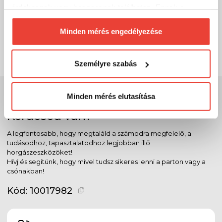
csak a JADABO által forgalmazott termékre
érdekesnek vagy hasznosnak találhatsz. Ennek a
használható fel.
biztosításához
arra kérünk, hogy engedd meg
A rendelkezésre álló Utalványok és érvényességük a
számunkra minden mérés használatát.
Minden mérés engedélyezése
(…) fül alatt találhatók.
Természetesen
soha semmilyen formában nem fogunk
visszaélni ezzel és később bármikor
Személyre szabás
megváltoztathatod a döntésed ezzel kapcsolatban.
Előre is köszönjük!
Szakértő szolgálat
Minden mérés elutasítása
Kérdésed van?
A legfontosabb, hogy megtaláld a számodra megfelelő, a
tudásodhoz, tapasztalatodhoz legjobban illő
horgászeszközöket!
Hívj és segítünk, hogy mivel tudsz sikeres lenni a parton vagy a
csónakban!
Kód:
10017982