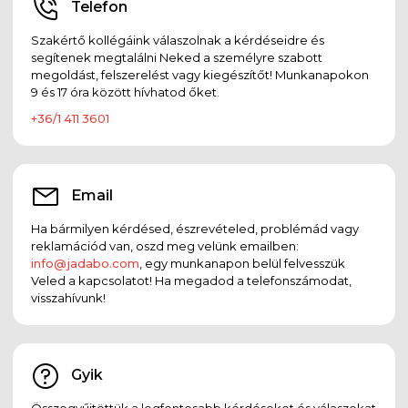
Telefon
Szakértő kollégáink válaszolnak a kérdéseidre és
segítenek megtalálni Neked a személyre szabott
megoldást, felszerelést vagy kiegészítőt! Munkanapokon
9 és 17 óra között hívhatod őket.
+36/1 411 3601
Email
Ha bármilyen kérdésed, észrevételed, problémád vagy
reklamációd van, oszd meg velünk emailben:
info@jadabo.com
, egy munkanapon belül felvesszük
Veled a kapcsolatot! Ha megadod a telefonszámodat,
visszahívunk!
Gyik
Összegyűjtöttük a legfontosabb kérdéseket és válaszokat