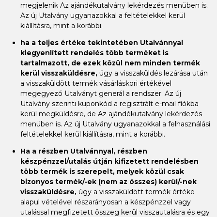
megjelenik Az ajándékutalvány lekérdezés menüben is.
Az új Utalvány ugyanazokkal a feltételekkel kerül
kiállításra, mint a korábbi.
ha a teljes értéke tekintetében Utalvánnyal
kiegyenlített rendelés több terméket is
tartalmazott, de ezek közül nem minden termék
kerül visszaküldésre,
úgy a visszaküldés lezárása után
a visszaküldött termék vásárláskori értékével
megegyező Utalványt generál a rendszer. Az új
Utalvány szerinti kuponkód a regisztrált e-mail fiókba
kerül megküldésre, de Az ajándékutalvány lekérdezés
menüben is. Az új Utalvány ugyanazokkal a felhasználási
feltételekkel kerül kiállításra, mint a korábbi.
Ha a részben Utalvánnyal, részben
készpénzzel/utalás útján kifizetett rendelésben
több termék is szerepelt, melyek közül csak
bizonyos termék/-ek (nem az összes) kerül/-nek
visszaküldésre,
úgy a visszaküldött termék értéke
alapul vételével részarányosan a készpénzzel vagy
utalással megfizetett összeg kerül visszautalásra és egy