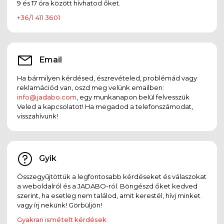
9 és 17 óra között hívhatod őket.
+36/1 411 3601
Email
Ha bármilyen kérdésed, észrevételed, problémád vagy
reklamációd van, oszd meg velünk emailben:
info@jadabo.com
, egy munkanapon belül felvesszük
Veled a kapcsolatot! Ha megadod a telefonszámodat,
visszahívunk!
Gyik
Összegyűjtöttük a legfontosabb kérdéseket és válaszokat
a weboldalról és a JADABO-ról. Böngészd őket kedved
szerint, ha esetleg nem találod, amit kerestél, hívj minket
vagy írj nekünk! Görbüljön!
Gyakran ismételt kérdések