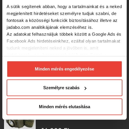
A sütik segítenek abban, hogy a tartalmainkat és a neked
16 190 Ft
megjelenített hirdetéseket személyre tudjuk szabni, de
fontosak a közösségi funkciók biztosításához illetve az
ANACONDA Cam Spot sátor lámpa /
jadabo.com analitikájának elemzéséhez is.
litium akkumlátor / 3500mAh /
Az adatokat felhasználjuk többek között a Google Ads és
80x65x20mm
Facebook Ads hirdetéseinkhez, ezáltal olyan tartalmakat
tudunk megjeleníteni neked a jövőben is, amit
15 000 Ft
érdekesnek vagy hasznosnak találhatsz. Ennek a
biztosításához
arra kérünk, hogy engedd meg
Haldorádó HL-Star fejlámpa
számunkra minden mérés használatát.
Minden mérés engedélyezése
Természetesen
soha semmilyen formában nem fogunk
visszaélni ezzel és később bármikor
Személyre szabás
14 990 Ft
megváltoztathatod a döntésed ezzel kapcsolatban.
Előre is köszönjük!
Prologic INSPIRE HEAD LIGHT
Minden mérés elutasítása
5W/500LUMENS fejlámpa