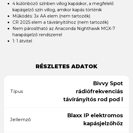
4 különböző színben villog kapáskor, a megfelelő
kapásjelző szín villog, amikor kapás történik
Működés: 3x AA elem (nem tartozék)
CR 2025 elem a távirányítóhoz (nem tartozék)
Nem párosítható az Anaconda Nighthawk MGX-7
harapásjelző rendszerrel
1: 1 átvitel
RÉSZLETES ADATOK
Bivvy Spot
rádiófrekvenciás
Típus
távírányítós rod pod l
Blaxx IP elektromos
Jellemző
kapásjelzőhőz