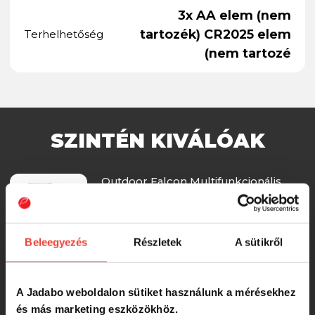
3x AA elem (nem
tartozék) CR2025 elem
Terhelhetőség
(nem tartozé
SZINTÉN KIVÁLÓAK
Outdoor Falcon Multifunkcionális
Lámpa
5 990 Ft
Beleegyezés
Részletek
A sütikről
K-Karp Pod Lamp XL 5 Leds, lámpa
A Jadabo weboldalon sütiket használunk a mérésekhez
és más marketing eszközökhöz.