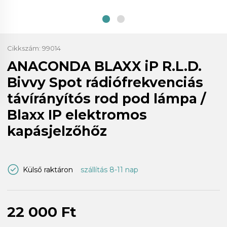
Cikkszám:
99014
ANACONDA BLAXX iP R.L.D.
Bivvy Spot rádiófrekvenciás
távírányítós rod pod lámpa /
Blaxx IP elektromos
kapásjelzőhőz
Külső raktáron
szállítás 8-11 nap
22 000 Ft