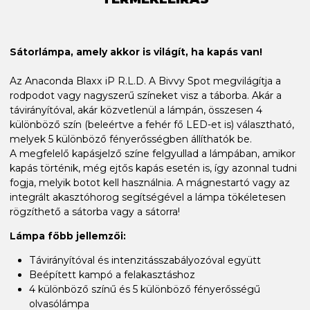
Sátorlámpa, amely akkor is világít, ha kapás van!
Az Anaconda Blaxx iP R.L.D. A Bivvy Spot megvilágítja a
rodpodot vagy nagyszerű színeket visz a táborba. Akár a
távirányítóval, akár közvetlenül a lámpán, összesen 4
különböző szín (beleértve a fehér fő LED-et is) választható,
melyek 5 különböző fényerősségben állíthatók be.
A megfelelő kapásjelző színe felgyullad a lámpában, amikor
kapás történik, még ejtős kapás esetén is, így azonnal tudni
fogja, melyik botot kell használnia. A mágnestartó vagy az
integrált akasztóhorog segítségével a lámpa tökéletesen
rögzíthető a sátorba vagy a sátorra!
Lámpa főbb jellemzői:
Távirányítóval és intenzitásszabályozóval együtt
Beépített kampó a felakasztáshoz
4 különböző színű és 5 különböző fényerősségű
olvasólámpa