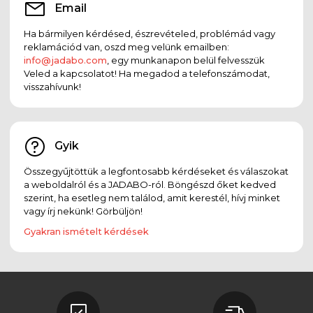
Email
Ha bármilyen kérdésed, észrevételed, problémád vagy
reklamációd van, oszd meg velünk emailben:
info@jadabo.com
, egy munkanapon belül felvesszük
Veled a kapcsolatot! Ha megadod a telefonszámodat,
visszahívunk!
Gyik
Összegyűjtöttük a legfontosabb kérdéseket és válaszokat
a weboldalról és a JADABO-ról. Böngészd őket kedved
szerint, ha esetleg nem találod, amit kerestél, hívj minket
vagy írj nekünk! Görbüljön!
Gyakran ismételt kérdések