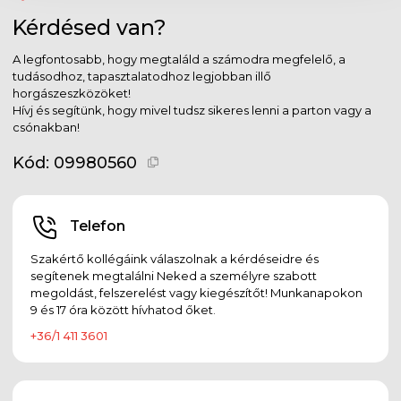
Kérdésed van?
A legfontosabb, hogy megtaláld a számodra megfelelő, a
tudásodhoz, tapasztalatodhoz legjobban illő
horgászeszközöket!
Hívj és segítünk, hogy mivel tudsz sikeres lenni a parton vagy a
csónakban!
Kód:
09980560
Telefon
Szakértő kollégáink válaszolnak a kérdéseidre és
segítenek megtalálni Neked a személyre szabott
megoldást, felszerelést vagy kiegészítőt! Munkanapokon
9 és 17 óra között hívhatod őket.
+36/1 411 3601