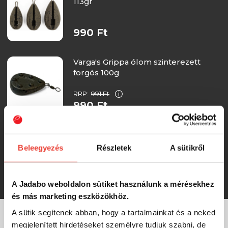
113gr
990 Ft
Varga's Grippa ólom szinterezett
forgós 100g
RRP:
991 Ft
990 Ft
Varga's Horizon ólom szinterezett
inline 100g
Beleegyezés
Részletek
A sütikről
RRP:
991 Ft
990 Ft
A Jadabo weboldalon sütiket használunk a mérésekhez
és más marketing eszközökhöz.
A sütik segítenek abban, hogy a tartalmainkat és a neked
megjelenített hirdetéseket személyre tudjuk szabni, de