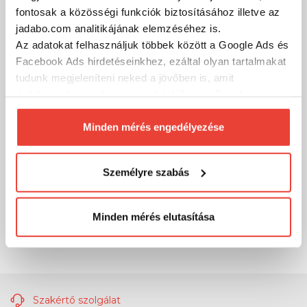
MÁRKÁINK
fontosak a közösségi funkciók biztosításához illetve az
jadabo.com analitikájának elemzéséhez is.
Az adatokat felhasználjuk többek között a Google Ads és
Facebook Ads hirdetéseinkhez, ezáltal olyan tartalmakat
tudunk megjeleníteni neked a jövőben is, amit
érdekesnek vagy hasznosnak találhatsz. Ennek a
biztosításához
arra kérünk, hogy engedd meg
számunkra minden mérés használatát.
Minden mérés engedélyezése
Természetesen
soha semmilyen formában nem fogunk
visszaélni ezzel és később bármikor
Személyre szabás
megváltoztathatod a döntésed ezzel kapcsolatban.
Előre is köszönjük!
Minden mérés elutasítása
Szakértő szolgálat