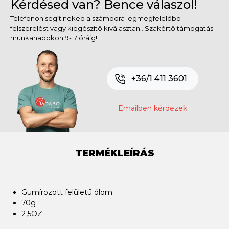
Kérdésed van? Bence válaszol!
Telefonon segít neked a számodra legmegfelelőbb
felszerelést vagy kiegészítő kiválasztani. Szakértő támogatás
munkanapokon 9-17 óráig!
+36/1 411 3601
Emailben kérdezek
TERMÉKLEÍRÁS
Gumírozott felületű ólom.
70g
2,5OZ