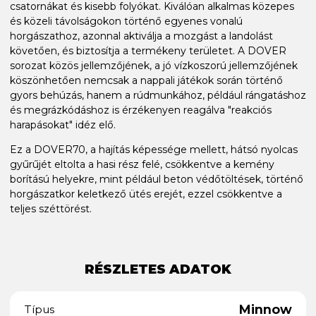
csatornákat és kisebb folyókat. Kiválóan alkalmas közepes
és közeli távolságokon történő egyenes vonalú
horgászathoz, azonnal aktiválja a mozgást a landolást
követően, és biztosítja a termékeny területet. A DOVER
sorozat közös jellemzőjének, a jó vízkoszorú jellemzőjének
köszönhetően nemcsak a nappali játékok során történő
gyors behúzás, hanem a rúdmunkához, például rángatáshoz
és megrázkódáshoz is érzékenyen reagálva "reakciós
harapásokat" idéz elő.
Ez a DOVER70, a hajítás képessége mellett, hátsó nyolcas
gyűrűjét eltolta a hasi rész felé, csökkentve a kemény
borítású helyekre, mint például beton védőtöltések, történő
horgászatkor keletkező ütés erejét, ezzel csökkentve a
teljes széttörést.
RÉSZLETES ADATOK
Minnow
Típus