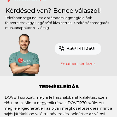
Kérdésed van? Bence válaszol!
Telefonon segít neked a számodra legmegfelelőbb
felszerelést vagy kiegészítő kiválasztani. Szakértő támogatás
munkanapokon 9-17 óráig!
+36/1 411 3601
Emailben kérdezek
TERMÉKLEÍRÁS
DOVER sorozat, mely a felhasználóbarát kialakítást szem
előtt tartja. Mint a negyedik rész, a DOVER70 született
meg, elengedhetetlen az olyan megközelítésekhez, mint a
hajós játékokban való manőverezés, beleértve az városi