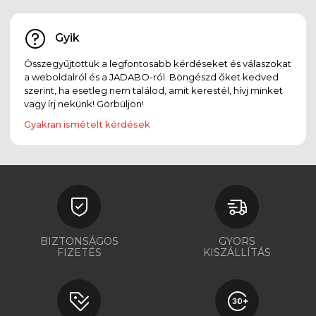
Gyik
Összegyűjtöttük a legfontosabb kérdéseket és válaszokat
a weboldalról és a JADABO-ról. Böngészd őket kedved
szerint, ha esetleg nem találod, amit kerestél, hívj minket
vagy írj nekünk! Görbüljön!
Gyakran ismételt kérdések
BIZTONSÁGOS
GYORS
FIZETÉS
KISZÁLLÍTÁS