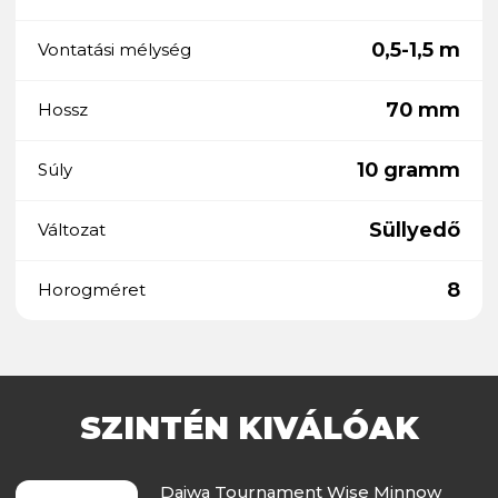
0,5-1,5 m
Vontatási mélység
70 mm
Hossz
10 gramm
Súly
Süllyedő
Változat
8
Horogméret
SZINTÉN KIVÁLÓAK
Daiwa Tournament Wise Minnow