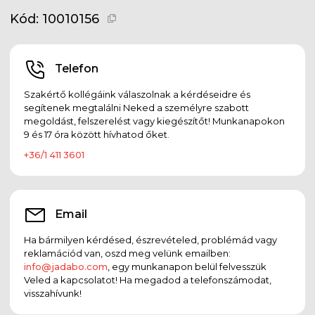
Kód:
10010156
Telefon
Szakértő kollégáink válaszolnak a kérdéseidre és
segítenek megtalálni Neked a személyre szabott
megoldást, felszerelést vagy kiegészítőt! Munkanapokon
9 és 17 óra között hívhatod őket.
+36/1 411 3601
Email
Ha bármilyen kérdésed, észrevételed, problémád vagy
reklamációd van, oszd meg velünk emailben:
info@jadabo.com
, egy munkanapon belül felvesszük
Veled a kapcsolatot! Ha megadod a telefonszámodat,
visszahívunk!