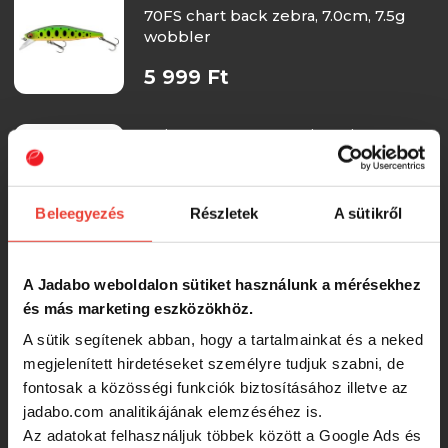
70FS chart back zebra, 7.0cm, 7.5g
wobbler
5 999 Ft
Daiwa Tournament Wise Minnow
70FS green flash ghost, 7.0cm, 7.5g
wobbler
Beleegyezés
Részletek
A sütikről
-24%
5 299 Ft
Tiemco Imeru 50S 50mm 4.3g Color
A Jadabo weboldalon sütiket használunk a mérésekhez
010mh Black Lentil wobbler
és más marketing eszközökhöz.
A sütik segítenek abban, hogy a tartalmainkat és a neked
6 990 Ft
megjelenített hirdetéseket személyre tudjuk szabni, de
fontosak a közösségi funkciók biztosításához illetve az
jadabo.com analitikájának elemzéséhez is.
Salmo Wobbler Slider 7 Cm Sinking
Sd7S Psp
Az adatokat felhasználjuk többek között a Google Ads és