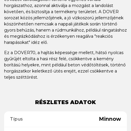
horgászathoz, azonnal aktiválja a mozgást a landolást
követően, és biztosítja a termékeny területet. A DOVER
sorozat közös jellemzőjének, a jó vízkoszorú jellemzőjének
köszönhetően nemcsak a nappali játékok során történő
gyors behúzás, hanem a rúdmunkához, például rángatáshoz
és megrázkódáshoz is érzékenyen reagálva "reakciós
harapásokat" idéz elő.
Ez a DOVER70, a hajítás képessége mellett, hátsó nyolcas
gyűrűjét eltolta a hasi rész felé, csökkentve a kemény
borítású helyekre, mint például beton védőtöltések, történő
horgászatkor keletkező ütés erejét, ezzel csökkentve a
teljes széttörést.
RÉSZLETES ADATOK
Minnow
Típus