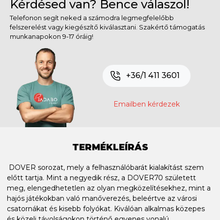
Kérdésed van? Bence válaszol!
Telefonon segít neked a számodra legmegfelelőbb
felszerelést vagy kiegészítő kiválasztani. Szakértő támogatás
munkanapokon 9-17 óráig!
+36/1 411 3601
Emailben kérdezek
TERMÉKLEÍRÁS
DOVER sorozat, mely a felhasználóbarát kialakítást szem
előtt tartja. Mint a negyedik rész, a DOVER70 született
meg, elengedhetetlen az olyan megközelítésekhez, mint a
hajós játékokban való manőverezés, beleértve az városi
csatornákat és kisebb folyókat. Kiválóan alkalmas közepes
és közeli távolságokon történő egyenes vonalú