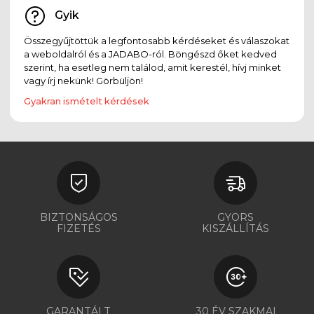
Gyik
Összegyűjtöttük a legfontosabb kérdéseket és válaszokat
a weboldalról és a JADABO-ról. Böngészd őket kedved
szerint, ha esetleg nem találod, amit kerestél, hívj minket
vagy írj nekünk! Görbüljön!
Gyakran ismételt kérdések
BIZTONSÁGOS
GYORS
FIZETÉS
KISZÁLLÍTÁS
GARANTÁLT
30 ÉV SZAKMAI