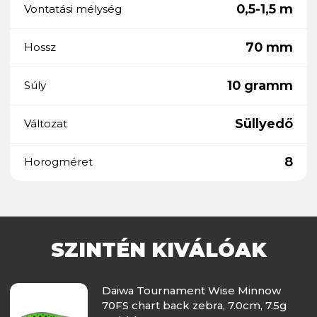
0,5-1,5 m
Vontatási mélység
70 mm
Hossz
10 gramm
Súly
Süllyedő
Változat
8
Horogméret
SZINTÉN KIVÁLÓAK
Daiwa Tournament Wise Minnow
70FS chart back zebra, 7.0cm, 7.5g