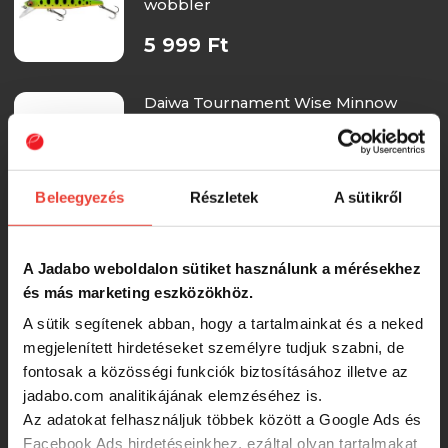
wobbler
5 999 Ft
Daiwa Tournament Wise Minnow
70FS green flash ghost, 7.0cm, 7.5g
wobbler
-24%
5 299 Ft
Beleegyezés
Részletek
A sütikről
Tiemco Imeru 50S 50mm 4.3g Color
010mh Black Lentil wobbler
A Jadabo weboldalon sütiket használunk a mérésekhez
és más marketing eszközökhöz.
6 990 Ft
A sütik segítenek abban, hogy a tartalmainkat és a neked
megjelenített hirdetéseket személyre tudjuk szabni, de
fontosak a közösségi funkciók biztosításához illetve az
Salmo Wobbler Slider 7 Cm Sinking
jadabo.com analitikájának elemzéséhez is.
Sd7S Psp
Az adatokat felhasználjuk többek között a Google Ads és
Facebook Ads hirdetéseinkhez, ezáltal olyan tartalmakat