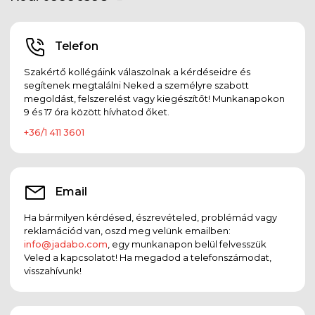
Telefon
Szakértő kollégáink válaszolnak a kérdéseidre és
segítenek megtalálni Neked a személyre szabott
megoldást, felszerelést vagy kiegészítőt! Munkanapokon
9 és 17 óra között hívhatod őket.
+36/1 411 3601
Email
Ha bármilyen kérdésed, észrevételed, problémád vagy
reklamációd van, oszd meg velünk emailben:
info@jadabo.com
, egy munkanapon belül felvesszük
Veled a kapcsolatot! Ha megadod a telefonszámodat,
visszahívunk!