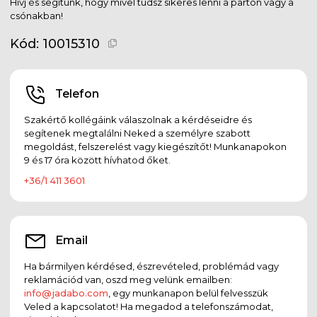
Hívj és segítünk, hogy mivel tudsz sikeres lenni a parton vagy a
csónakban!
Kód:
10015310
Telefon
Szakértő kollégáink válaszolnak a kérdéseidre és
segítenek megtalálni Neked a személyre szabott
megoldást, felszerelést vagy kiegészítőt! Munkanapokon
9 és 17 óra között hívhatod őket.
+36/1 411 3601
Email
Ha bármilyen kérdésed, észrevételed, problémád vagy
reklamációd van, oszd meg velünk emailben:
info@jadabo.com
, egy munkanapon belül felvesszük
Veled a kapcsolatot! Ha megadod a telefonszámodat,