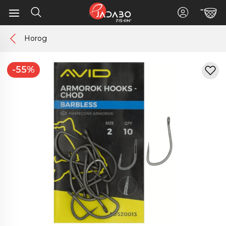
Horog
-55%