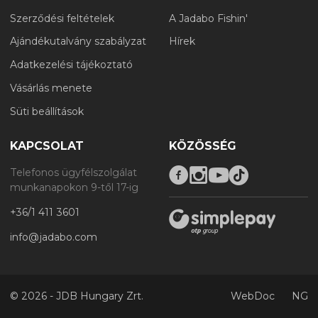
Szerződési feltételek
A Jadabo Fishin'
Ajándékutalvány szabályzat
Hírek
Adatkezelési tájékoztató
Vásárlás menete
Süti beállítások
KAPCSOLAT
KÖZÖSSÉG
Telefonos ügyfélszolgálat
munkanapokon 9-től 17-ig
+36/1 411 3601
info@jadabo.com
©
2026 - JDB Hungary Zrt.
WebDoc
NG