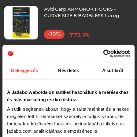
Avid Carp ARMOROK HOOKS -
CURVE SIZE 8 BARBLESS horog
-19%
772 Ft
Avid Carp ARMOROK HOOKS -
CURVE SIZE 6 BARBLESS horog
Beleegyezés
Részletek
A sütikről
-19%
772 Ft
A Jadabo weboldalon sütiket használunk a mérésekhez
Avid Carp ARMOROK HOOKS - CHOD
és más marketing eszközökhöz.
SIZE 2 horog
A sütik segítenek abban, hogy a tartalmainkat és a neked
megjelenített hirdetéseket személyre tudjuk szabni, de
-19%
772 Ft
fontosak a közösségi funkciók biztosításához illetve az
jadabo.com analitikájának elemzéséhez is.