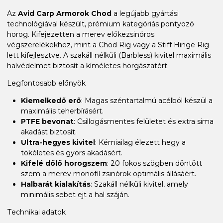
Az
Avid Carp Armorok Chod
a legújabb gyártási
technológiával készült, prémium kategóriás pontyozó
horog. Kifejezetten a merev előkezsinóros
végszerelékekhez, mint a Chod Rig vagy a Stiff Hinge Rig
lett kifejlesztve. A szakáll nélküli (Barbless) kivitel maximális
halvédelmet biztosít a kíméletes horgászatért.
Legfontosabb előnyök
Kiemelkedő erő
: Magas széntartalmú acélból készül a
maximális teherbírásért.
PTFE bevonat
: Csillogásmentes felületet és extra sima
akadást biztosít.
Ultra-hegyes kivitel
: Kémiailag élezett hegy a
tökéletes és gyors akadásért.
Kifelé dőlő horogszem
: 20 fokos szögben döntött
szem a merev monofil zsinórok optimális állásáért.
Halbarát kialakítás
: Szakáll nélküli kivitel, amely
minimális sebet ejt a hal száján.
Technikai adatok