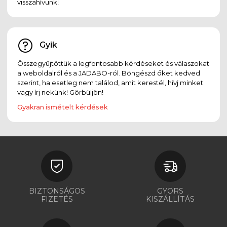
visszahívunk!
Gyik
Összegyűjtöttük a legfontosabb kérdéseket és válaszokat
a weboldalról és a JADABO-ról. Böngészd őket kedved
szerint, ha esetleg nem találod, amit kerestél, hívj minket
vagy írj nekünk! Görbüljön!
Gyakran ismételt kérdések
BIZTONSÁGOS
GYORS
FIZETÉS
KISZÁLLÍTÁS