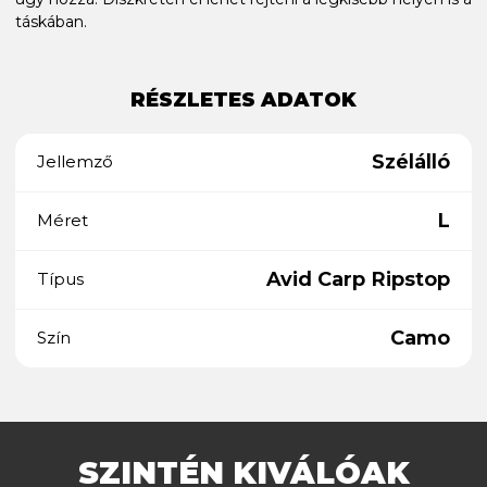
táskában.
RÉSZLETES ADATOK
Szélálló
Jellemző
L
Méret
Avid Carp Ripstop
Típus
Camo
Szín
SZINTÉN KIVÁLÓAK