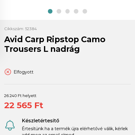
Cikkszám:
52384
Avid Carp Ripstop Camo
Trousers L nadrág
Elfogyott
26 240 Ft helyett
22 565 Ft
Készletértesítő
Értesítünk ha a termék újra elérhetővé válik, kérlek
add meg az email címed.