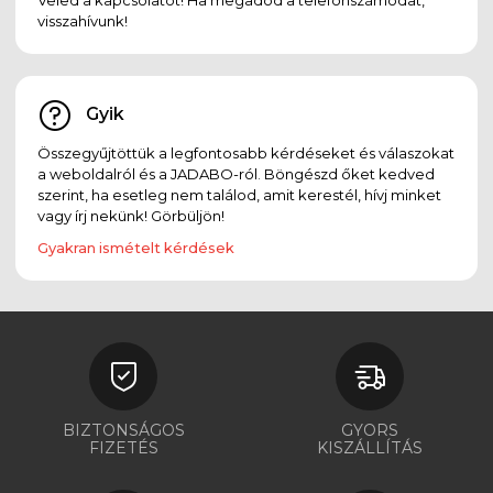
visszahívunk!
Gyik
Összegyűjtöttük a legfontosabb kérdéseket és válaszokat
a weboldalról és a JADABO-ról. Böngészd őket kedved
szerint, ha esetleg nem találod, amit kerestél, hívj minket
vagy írj nekünk! Görbüljön!
Gyakran ismételt kérdések
BIZTONSÁGOS
GYORS
FIZETÉS
KISZÁLLÍTÁS