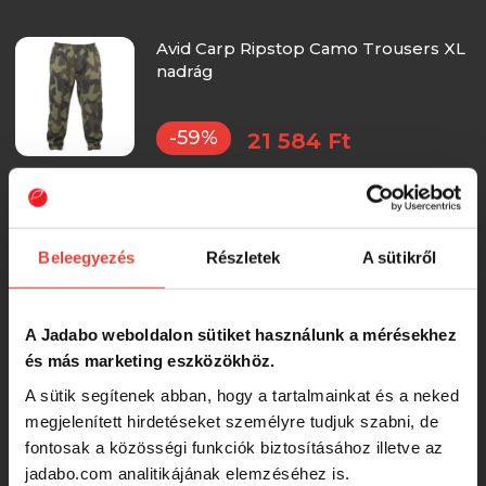
Avid Carp Ripstop Camo Trousers XL
nadrág
-59%
21 584 Ft
BKK CARGO QD SHORTS BLUE L
nadrág
Beleegyezés
Részletek
A sütikről
RRP:
23 000 Ft
20 870 Ft
A Jadabo weboldalon sütiket használunk a mérésekhez
Nadrág Delphin CruisAIR SPRING 5T
és más marketing eszközökhöz.
(L)
A sütik segítenek abban, hogy a tartalmainkat és a neked
-15%
megjelenített hirdetéseket személyre tudjuk szabni, de
20 243 Ft
fontosak a közösségi funkciók biztosításához illetve az
jadabo.com analitikájának elemzéséhez is.