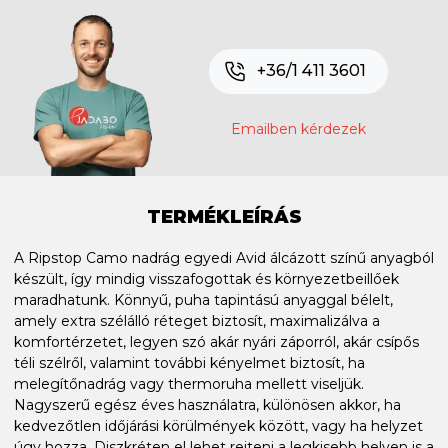
+36/1 411 3601
Emailben kérdezek
TERMÉKLEÍRÁS
A Ripstop Camo nadrág egyedi Avid álcázott színű anyagból
készült, így mindig visszafogottak és környezetbeillőek
maradhatunk. Könnyű, puha tapintású anyaggal bélelt,
amely extra szélálló réteget biztosít, maximalizálva a
komfortérzetet, legyen szó akár nyári záporról, akár csípős
téli szélről, valamint további kényelmet biztosít, ha
melegítőnadrág vagy thermoruha mellett viseljük.
Nagyszerű egész éves használatra, különösen akkor, ha
kedvezőtlen időjárási körülmények között, vagy ha helyzet
úgy hozza. Diszkréten el lehet rejteni a legkisebb helyen is a