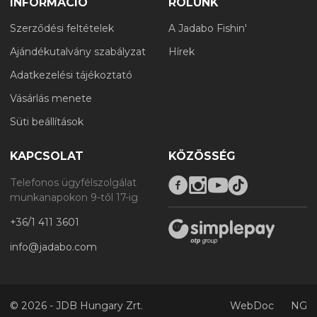
INFORMÁCIÓ
RÓLUNK
Szerződési feltételek
A Jadabo Fishin'
Ajándékutalvány szabályzat
Hírek
Adatkezelési tájékoztató
Vásárlás menete
Süti beállítások
KAPCSOLAT
KÖZÖSSÉG
Telefonos ügyfélszolgálat
munkanapokon 9-től 17-ig
+36/1 411 3601
info@jadabo.com
©
2026 - JDB Hungary Zrt.
WebDoc
NG