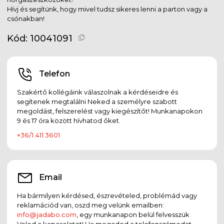
Hívj és segítünk, hogy mivel tudsz sikeres lenni a parton vagy a
csónakban!
Kód:
10041091
Telefon
Szakértő kollégáink válaszolnak a kérdéseidre és
segítenek megtalálni Neked a személyre szabott
megoldást, felszerelést vagy kiegészítőt! Munkanapokon
9 és 17 óra között hívhatod őket.
+36/1 411 3601
Email
Ha bármilyen kérdésed, észrevételed, problémád vagy
reklamációd van, oszd meg velünk emailben:
info@jadabo.com
, egy munkanapon belül felvesszük
Veled a kapcsolatot! Ha megadod a telefonszámodat,