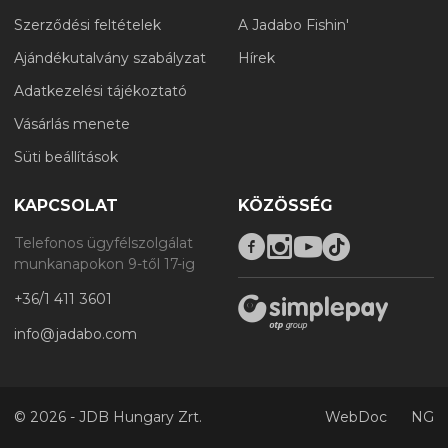
Szerződési feltételek
A Jadabo Fishin'
Ajándékutalvány szabályzat
Hírek
Adatkezelési tájékoztató
Vásárlás menete
Süti beállítások
KAPCSOLAT
KÖZÖSSÉG
Telefonos ügyfélszolgálat
munkanapokon 9-től 17-ig
+36/1 411 3601
info@jadabo.com
©
2026 - JDB Hungary Zrt.
WebDoc
NG