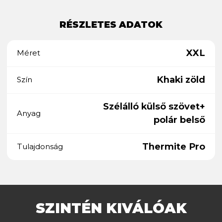
RÉSZLETES ADATOK
XXL
Méret
Khaki zöld
Szín
Szélálló külső szövet+
Anyag
polár belső
Thermite Pro
Tulajdonság
SZINTÉN KIVÁLÓAK