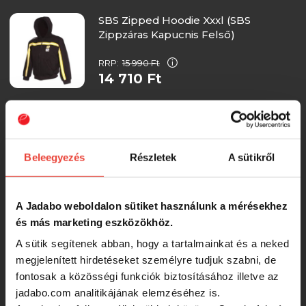
SBS Zipped Hoodie Xxxl (SBS
Zippzáras Kapucnis Felső)
RRP:
15 990 Ft
14 710 Ft
Delphin Ixtera HYBRIX hibrid
átmeneti kabát (M)
-15%
Beleegyezés
Részletek
A sütikről
14 200 Ft
A Jadabo weboldalon sütiket használunk a mérésekhez
Delphin Ixtera HYBRIX hibrid
és más marketing eszközökhöz.
átmeneti kabát (L)
A sütik segítenek abban, hogy a tartalmainkat és a neked
-15%
megjelenített hirdetéseket személyre tudjuk szabni, de
14 200 Ft
fontosak a közösségi funkciók biztosításához illetve az
jadabo.com analitikájának elemzéséhez is.