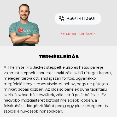
+36/1 411 3601
Emailben kérdezek
TERMÉKLEÍRÁS
A Thermite Pro Jacket steppelt elülső és hátsó panelje,
valamint steppelt kapucnija khaki zöld színű réteget kapott,
melegen tartva ott, ahol igazán fontos, ugyanakkor
megfelelő kényelemes viseletet ahhoz, hogy ne gátoljon
minket dobás közben. Az oldalsó panelek puha tapintású
szélálló szövetből készültek, zöld színű polár béléssel. Ez
nagyobb mozgásteret biztosít melegebb időben, a
felsőruházat kiegészítőként pedig egy plusz rétegként is
szolgál a hűvösebb hónapokban.