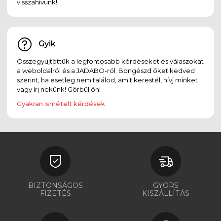
visszahívunk!
Gyik
Összegyűjtöttük a legfontosabb kérdéseket és válaszokat
a weboldalról és a JADABO-ról. Böngészd őket kedved
szerint, ha esetleg nem találod, amit kerestél, hívj minket
vagy írj nekünk! Görbüljön!
Gyakran ismételt kérdések
BIZTONSÁGOS
GYORS
FIZETÉS
KISZÁLLÍTÁS