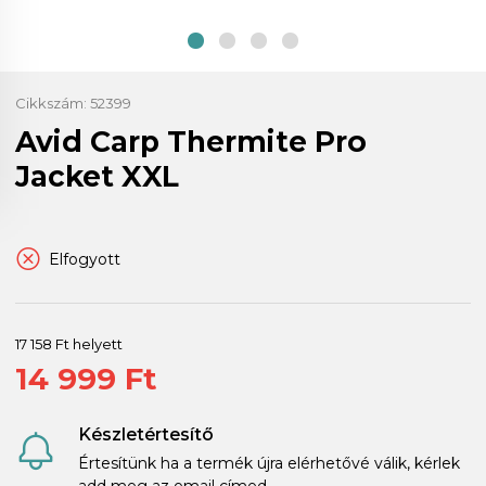
Cikkszám:
52399
Avid Carp Thermite Pro
Jacket XXL
Elfogyott
17 158 Ft helyett
14 999 Ft
Készletértesítő
Értesítünk ha a termék újra elérhetővé válik, kérlek
add meg az email címed.