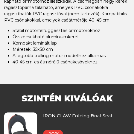
kapható orrmotorhoz illeszkedik. A csomagban négy kerek
ragasztópárna található, amelyek PVC csónakokra
ragaszthatók PVC ragasztóval (nem tartozék). Kompatibilis
PVC csónakokkal, amelyek csőátmérője 40–45 cm.
Stabil motorfelfüggesztés orrmotorokhoz
Összecsukható alumíniumkeret
Kompakt laminált lap
Méretek: 35x50 cm
A legtöbb trolling motor modellhez alkalmas
40-45 cm-es átmérőjű csónakcsövekhez
SZINTÉN KIVÁLÓAK
IRON CLAW Folding Boat Seat