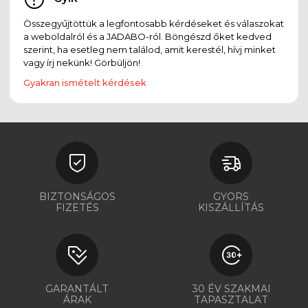
Összegyűjtöttük a legfontosabb kérdéseket és válaszokat
a weboldalról és a JADABO-ról. Böngészd őket kedved
szerint, ha esetleg nem találod, amit kerestél, hívj minket
vagy írj nekünk! Görbüljön!
Gyakran ismételt kérdések
BIZTONSÁGOS
GYORS
FIZETÉS
KISZÁLLÍTÁS
GARANTÁLT
30 ÉV SZAKMAI
ÁRAK
TAPASZTALAT