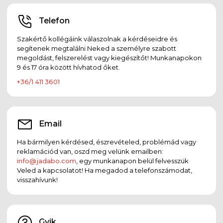
Telefon
Szakértő kollégáink válaszolnak a kérdéseidre és
segítenek megtalálni Neked a személyre szabott
megoldást, felszerelést vagy kiegészítőt! Munkanapokon
9 és 17 óra között hívhatod őket.
+36/1 411 3601
Email
Ha bármilyen kérdésed, észrevételed, problémád vagy
reklamációd van, oszd meg velünk emailben:
info@jadabo.com
, egy munkanapon belül felvesszük
Veled a kapcsolatot! Ha megadod a telefonszámodat,
visszahívunk!
Gyik