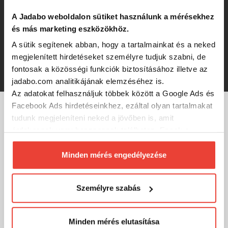
A Jadabo weboldalon sütiket használunk a mérésekhez
IRON CLAW Marine System Screen
és más marketing eszközökhöz.
Holder w. Screw
A sütik segítenek abban, hogy a tartalmainkat és a neked
megjelenített hirdetéseket személyre tudjuk szabni, de
4 600 Ft
fontosak a közösségi funkciók biztosításához illetve az
jadabo.com analitikájának elemzéséhez is.
Az adatokat felhasználjuk többek között a Google Ads és
Facebook Ads hirdetéseinkhez, ezáltal olyan tartalmakat
tudunk megjeleníteni neked a jövőben is, amit
MÁRKÁINK
érdekesnek vagy hasznosnak találhatsz. Ennek a
biztosításához
arra kérünk, hogy engedd meg
számunkra minden mérés használatát.
Minden mérés engedélyezése
Természetesen
soha semmilyen formában nem fogunk
visszaélni ezzel és később bármikor
Személyre szabás
megváltoztathatod a döntésed ezzel kapcsolatban.
Előre is köszönjük!
Minden mérés elutasítása