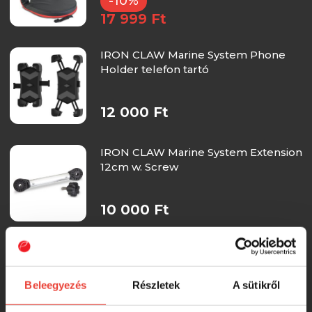
-10%
17 999 Ft
IRON CLAW Marine System Phone
Holder telefon tartó
12 000 Ft
IRON CLAW Marine System Extension
12cm w. Screw
10 000 Ft
Nevis Csónakrögzítő kötél
Beleegyezés
Részletek
A sütikről
RRP:
6 990 Ft
5 780 Ft