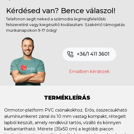
Kérdésed van? Bence válaszol!
Telefonon segít neked a számodra legmegfelelőbb
felszerelést vagy kiegészítő kiválasztani. Szakértő támogatás
munkanapokon 9-17 óráig!
+36/1 411 3601
Emailben kérdezek
TERMÉKLEÍRÁS
Orrmotor-platform PVC csónakokhoz. Erős, összecsukható
alumíniumkeret zárral és 10 mm vastag kompakt, rétegelt
lapból készült, amely rendkívül tartós, vízálló és könnyen
karbantartható. Mérete (35x50 cm) a legtöbb piacon