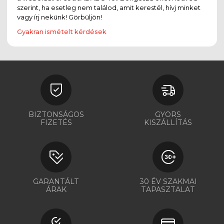
szerint, ha esetleg nem találod, amit kerestél, hívj minket
vagy írj nekünk! Görbüljön!
Gyakran ismételt kérdések
BIZTONSÁGOS
GYORS
FIZETÉS
KISZÁLLÍTÁS
GARANTÁLT
30 ÉV SZAKMAI
ÁRAK
TAPASZTALAT