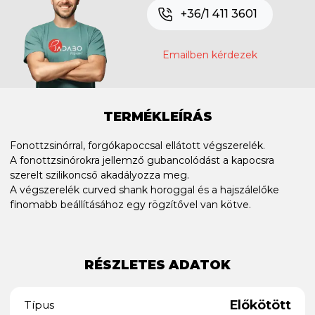
+36/1 411 3601
Emailben kérdezek
TERMÉKLEÍRÁS
Fonottzsinórral, forgókapoccsal ellátott végszerelék.
A fonottzsinórokra jellemző gubancolódást a kapocsra
szerelt szilikoncső akadályozza meg.
A végszerelék curved shank horoggal és a hajszálelőke
finomabb beállításához egy rögzítővel van kötve.
RÉSZLETES ADATOK
Előkötött
Típus