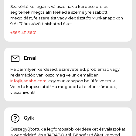
Szakértő kollégáink válaszolnak a kérdéseidre és
segítenek megtalálni Neked a személyre szabott
megoldást, felszerelést vagy kiegészítőt! Munkanapokon
9 és 17 óra között hívhatod őket.
+36/1 411 3601
Email
Ha bármilyen kérdésed, észrevételed, problémád vagy
reklamációd van, oszd meg velünk emailben:
info@jadabo.com
, egy munkanapon belül felvesszük
Veled a kapcsolatot! Ha megadod a telefonszámodat,
visszahívunk!
Gyik
Összegyűjtöttük a legfontosabb kérdéseket és válaszokat
a weboldalról és a JADABO-ról. Böngészd őket kedved