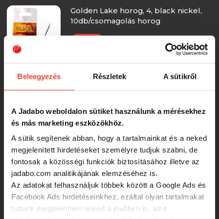
Golden Lake horog, 4, black nickel,
10db/csomagolás horog
-41%
248 Ft
Beleegyezés
Részletek
A sütikről
Golden Lake horog, 4, black nickel,
10db/csomagolás
-41%
A Jadabo weboldalon sütiket használunk a mérésekhez
248 Ft
és más marketing eszközökhöz.
A sütik segítenek abban, hogy a tartalmainkat és a neked
OREEL NEXT-ONE ISE-R BN 4
megjelenített hirdetéseket személyre tudjuk szabni, de
10DB/CS
fontosak a közösségi funkciók biztosításához illetve az
jadabo.com analitikájának elemzéséhez is.
-48%
Az adatokat felhasználjuk többek között a Google Ads és
264 Ft
Facebook Ads hirdetéseinkhez, ezáltal olyan tartalmakat
tudunk megjeleníteni neked a jövőben is, amit
Golden Lake horog, 4, fekete,