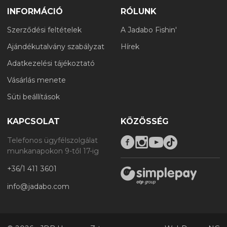
INFORMÁCIÓ
RÓLUNK
Szerződési feltételek
A Jadabo Fishin'
Ajándékutalvány szabályzat
Hírek
Adatkezelési tájékoztató
Vásárlás menete
Süti beállítások
KAPCSOLAT
KÖZÖSSÉG
Telefonos ügyfélszolgálat
munkanapokon 9-től 17-ig
+36/1 411 3601
info@jadabo.com