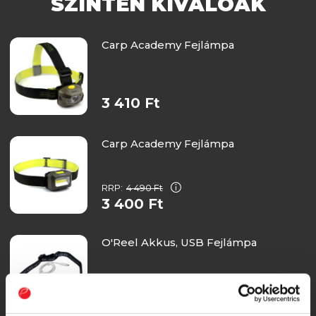
SZINTÉN KIVÁLÓAK
Carp Academy Fejlámpa
3 410 Ft
Carp Academy Fejlámpa
RRP:
4 490 Ft
3 400 Ft
O'Reel Akkus, USB Fejlámpa
4 740 Ft