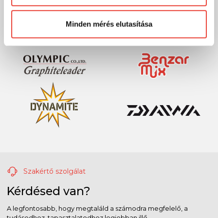
Előre is köszönjük!
Minden mérés elutasítása
Szakértő szolgálat
Kérdésed van?
A legfontosabb, hogy megtaláld a számodra megfelelő, a
tudásodhoz, tapasztalatodhoz legjobban illő