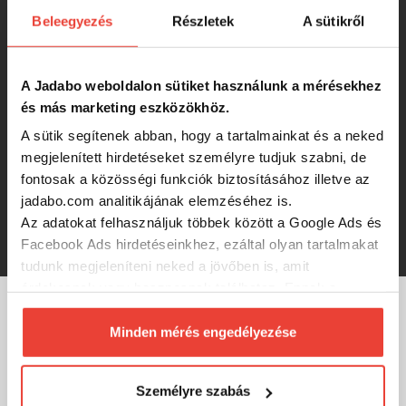
Beleegyezés
Részletek
A sütikről
FC COB mozgásérzékelős fejlámpa
A Jadabo weboldalon sütiket használunk a mérésekhez
4 600 Ft
és más marketing eszközökhöz.
A sütik segítenek abban, hogy a tartalmainkat és a neked
megjelenített hirdetéseket személyre tudjuk szabni, de
Carp Expert Magnet Fejlámpa
fontosak a közösségi funkciók biztosításához illetve az
jadabo.com analitikájának elemzéséhez is.
Az adatokat felhasználjuk többek között a Google Ads és
4 590 Ft
Facebook Ads hirdetéseinkhez, ezáltal olyan tartalmakat
tudunk megjeleníteni neked a jövőben is, amit
érdekesnek vagy hasznosnak találhatsz. Ennek a
biztosításához
arra kérünk, hogy engedd meg
MÁRKÁINK
számunkra minden mérés használatát.
Minden mérés engedélyezése
Természetesen
soha semmilyen formában nem fogunk
visszaélni ezzel és később bármikor
Személyre szabás
megváltoztathatod a döntésed ezzel kapcsolatban.