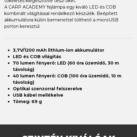
tökéletes kiegészítővé teszi őket.
A CARP ACADEMY fejlámpa egy kiváló LED és COB
kombinált világítással rendelkező készülék. Beépített
akkumulátora külön bemenettel tölthető a microUSB
porton keresztül.
3,7V/1200 mAh lithium-ion akkumulátor
LED és COB világítás
70 lumen fényerő: LED (60 óra üzemidő, 30 m
távolság)
40 lumen fényerő: COB (100 óra üzemidő, 10 m
távolság)
Optikai szenzorral felszerelve
USB kábel mellékelve
Tömeg: 69 g