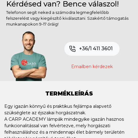
Kérdésed van? Bence válaszol!
Telefonon segít neked a számodra legmegfelelőbb
felszerelést vagy kiegészítő kiválasztani. Szakértő támogatás
munkanapokon 9-17 óráig!
+36/1 411 3601
Emailben kérdezek
TERMÉKLEÍRÁS
Egy igazán könnyű és praktikus fejlámpa alapvető
szükséglete az éjszakai horgászatnak.
A CARP ACADEMY lámpák mindegyike igazán hasznos
funkcionalitással van felvértezve, mely horgászati
felhasználáshoz és a mindennapi élet bármely területén