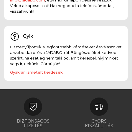
Veled a kapcsolatot! Ha megadod a telefonszámodat,
visszahívunk!
Gyik
Összegyűjtöttük a legfontosabb kérdéseket és válaszokat
a weboldalról és a JADABO-ról. Böngészd őket kedved
szerint, ha esetleg nem találod, amit kerestél, hívj minket
vagy írj nekünk! Görbüljön!
Gyakran ismételt kérdések
BIZTONSÁGOS
GYORS
FIZETÉS
KISZÁLLÍTÁS