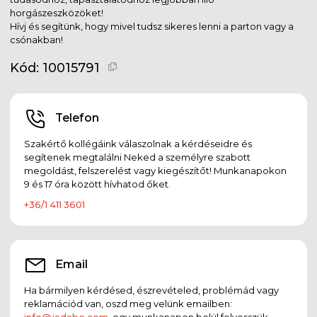
horgászeszközöket!
Hívj és segítünk, hogy mivel tudsz sikeres lenni a parton vagy a
csónakban!
Kód:
10015791
Telefon
Szakértő kollégáink válaszolnak a kérdéseidre és
segítenek megtalálni Neked a személyre szabott
megoldást, felszerelést vagy kiegészítőt! Munkanapokon
9 és 17 óra között hívhatod őket.
+36/1 411 3601
Email
Ha bármilyen kérdésed, észrevételed, problémád vagy
reklamációd van, oszd meg velünk emailben:
info@jadabo.com
, egy munkanapon belül felvesszük