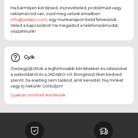
Ha bármilyen kérdésed, észrevételed, problémád vagy
reklamációd van, oszd meg velünk emailben:
info@jadabo.com
, egy munkanapon belül felvesszük
Veled a kapcsolatot! Ha megadod a telefonszámodat,
visszahívunk!
Gyik
Összegyűjtöttük a legfontosabb kérdéseket és válaszokat
a weboldalról és a JADABO-ról. Böngészd őket kedved
szerint, ha esetleg nem találod, amit kerestél, hívj minket
vagy írj nekünk! Görbüljön!
Gyakran ismételt kérdések