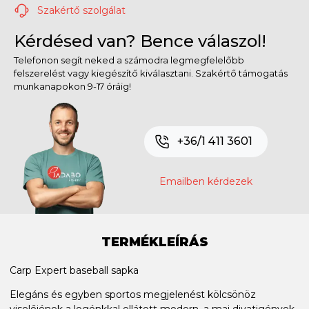
Szakértő szolgálat
Kérdésed van? Bence válaszol!
Telefonon segít neked a számodra legmegfelelőbb
felszerelést vagy kiegészítő kiválasztani. Szakértő támogatás
munkanapokon 9-17 óráig!
+36/1 411 3601
Emailben kérdezek
TERMÉKLEÍRÁS
Carp Expert baseball sapka
Elegáns és egyben sportos megjelenést kölcsönöz
viselőjének a logónkkal ellátott modern, a mai divatigények