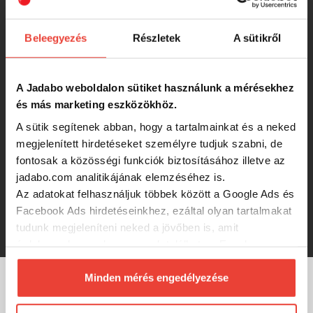
2 390 Ft
Beleegyezés
Részletek
A sütikről
CarpZoom Katonai fazonú
horgászsapka, zöld
A Jadabo weboldalon sütiket használunk a mérésekhez
és más marketing eszközökhöz.
1 990 Ft
A sütik segítenek abban, hogy a tartalmainkat és a neked
megjelenített hirdetéseket személyre tudjuk szabni, de
fontosak a közösségi funkciók biztosításához illetve az
Livetarget Black Trucker Cap -
jadabo.com analitikájának elemzéséhez is.
Embroidery Patch - 114
Az adatokat felhasználjuk többek között a Google Ads és
Facebook Ads hirdetéseinkhez, ezáltal olyan tartalmakat
1 790 Ft
tudunk megjeleníteni neked a jövőben is, amit
érdekesnek vagy hasznosnak találhatsz. Ennek a
biztosításához
arra kérünk, hogy engedd meg
számunkra minden mérés használatát.
Minden mérés engedélyezése
Természetesen
soha semmilyen formában nem fogunk
MÁRKÁINK
visszaélni ezzel és később bármikor