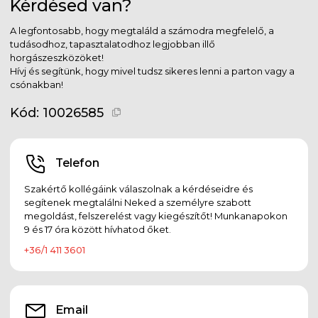
Kérdésed van?
A legfontosabb, hogy megtaláld a számodra megfelelő, a
tudásodhoz, tapasztalatodhoz legjobban illő
horgászeszközöket!
Hívj és segítünk, hogy mivel tudsz sikeres lenni a parton vagy a
csónakban!
Kód:
10026585
Telefon
Szakértő kollégáink válaszolnak a kérdéseidre és
segítenek megtalálni Neked a személyre szabott
megoldást, felszerelést vagy kiegészítőt! Munkanapokon
9 és 17 óra között hívhatod őket.
+36/1 411 3601
Email