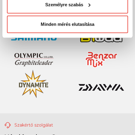
Személyre szabás
megváltoztathatod a döntésed ezzel kapcsolatban.
Előre is köszönjük!
Minden mérés elutasítása
Szakértő szolgálat