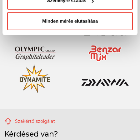
Személyre szabás
megváltoztathatod a döntésed ezzel kapcsolatban.
Előre is köszönjük!
Minden mérés elutasítása
Szakértő szolgálat
Kérdésed van?