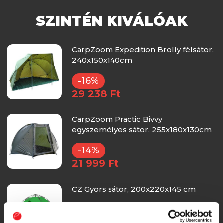
SZINTÉN KIVÁLÓAK
CarpZoom Expedition Brolly félsátor,
240x150x140cm
-16%
29 238 Ft
CarpZoom Practic Bivvy
egyszemélyes sátor, 255x180x130cm
-14%
21 999 Ft
CZ Gyors sátor, 200x220x145 cm
-14%