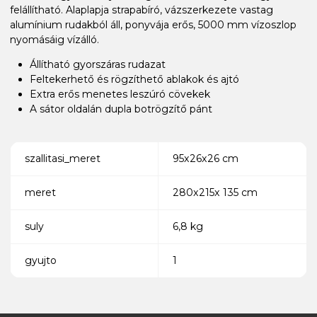
felállítható. Alaplapja strapabíró, vázszerkezete vastag
alumínium rudakból áll, ponyvája erős, 5000 mm vízoszlop
nyomásáig vízálló.
Állítható gyorszáras rudazat
Feltekerhető és rögzíthető ablakok és ajtó
Extra erős menetes leszúró cövekek
A sátor oldalán dupla botrögzítő pánt
szallitasi_meret
95x26x26 cm
meret
280x215x 135 cm
suly
6,8 kg
gyujto
1