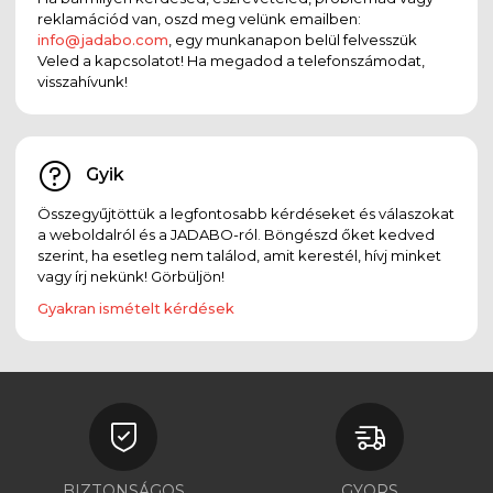
reklamációd van, oszd meg velünk emailben:
info@jadabo.com
, egy munkanapon belül felvesszük
Veled a kapcsolatot! Ha megadod a telefonszámodat,
visszahívunk!
Gyik
Összegyűjtöttük a legfontosabb kérdéseket és válaszokat
a weboldalról és a JADABO-ról. Böngészd őket kedved
szerint, ha esetleg nem találod, amit kerestél, hívj minket
vagy írj nekünk! Görbüljön!
Gyakran ismételt kérdések
BIZTONSÁGOS
GYORS