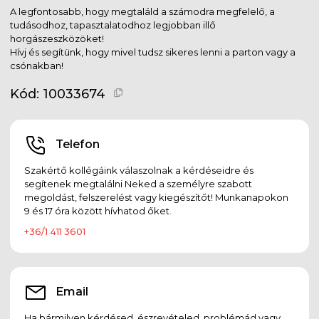
A legfontosabb, hogy megtaláld a számodra megfelelő, a
tudásodhoz, tapasztalatodhoz legjobban illő
horgászeszközöket!
Hívj és segítünk, hogy mivel tudsz sikeres lenni a parton vagy a
csónakban!
Kód:
10033674
Telefon
Szakértő kollégáink válaszolnak a kérdéseidre és
segítenek megtalálni Neked a személyre szabott
megoldást, felszerelést vagy kiegészítőt! Munkanapokon
9 és 17 óra között hívhatod őket.
+36/1 411 3601
Email
Ha bármilyen kérdésed, észrevételed, problémád vagy