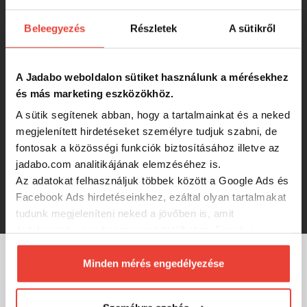
21 420 Ft
Beleegyezés
Részletek
A sütikről
CarpZoom Camou Pop Up sátor,
150x150x180cm
A Jadabo weboldalon sütiket használunk a mérésekhez
-11%
és más marketing eszközökhöz.
12 388 Ft
A sütik segítenek abban, hogy a tartalmainkat és a neked
megjelenített hirdetéseket személyre tudjuk szabni, de
CZ Pop Up-W sátor, 150x150x180 cm
fontosak a közösségi funkciók biztosításához illetve az
jadabo.com analitikájának elemzéséhez is.
Az adatokat felhasználjuk többek között a Google Ads és
RRP:
12 990 Ft
Facebook Ads hirdetéseinkhez, ezáltal olyan tartalmakat
12 170 Ft
tudunk megjeleníteni neked a jövőben is, amit
érdekesnek vagy hasznosnak találhatsz. Ennek a
biztosításához
arra kérünk, hogy engedd meg
számunkra minden mérés használatát.
Minden mérés engedélyezése
MÁRKÁINK
Természetesen
soha semmilyen formában nem fogunk
visszaélni ezzel és később bármikor