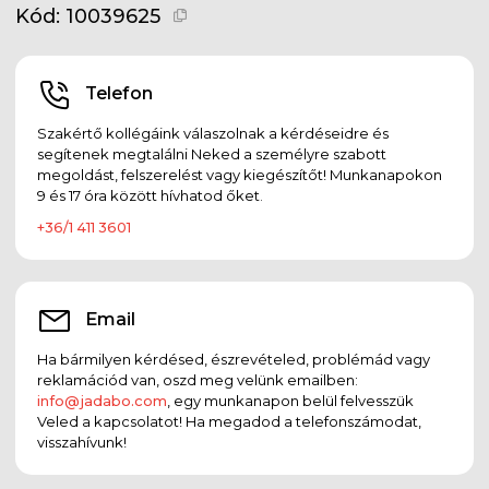
Kód:
10039625
Telefon
Szakértő kollégáink válaszolnak a kérdéseidre és
segítenek megtalálni Neked a személyre szabott
megoldást, felszerelést vagy kiegészítőt! Munkanapokon
9 és 17 óra között hívhatod őket.
+36/1 411 3601
Email
Ha bármilyen kérdésed, észrevételed, problémád vagy
reklamációd van, oszd meg velünk emailben:
info@jadabo.com
, egy munkanapon belül felvesszük
Veled a kapcsolatot! Ha megadod a telefonszámodat,
visszahívunk!