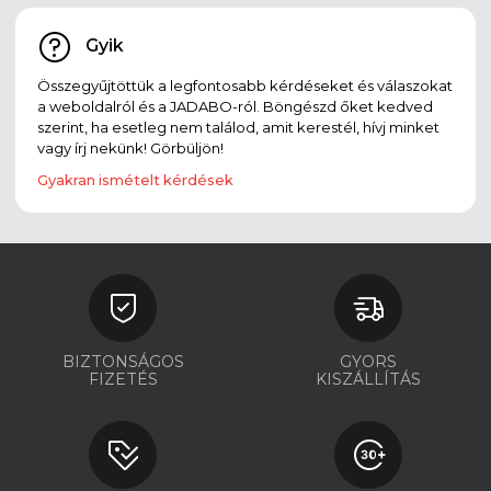
Gyik
Összegyűjtöttük a legfontosabb kérdéseket és válaszokat
a weboldalról és a JADABO-ról. Böngészd őket kedved
szerint, ha esetleg nem találod, amit kerestél, hívj minket
vagy írj nekünk! Görbüljön!
Gyakran ismételt kérdések
BIZTONSÁGOS
GYORS
FIZETÉS
KISZÁLLÍTÁS