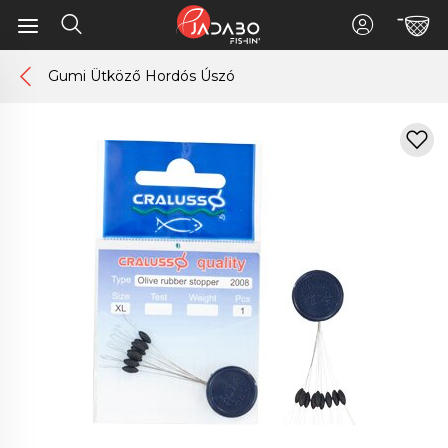
Gumi Ütköző Hordós Úszó