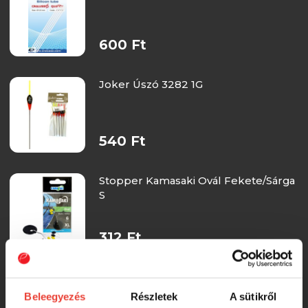
600 Ft
Joker Úszó 3282 1G
540 Ft
Stopper Kamasaki Ovál Fekete/Sárga
S
312 Ft
Stopper Kamasaki Ovál Fekete/Sárga
M
Beleegyezés
Részletek
A sütikről