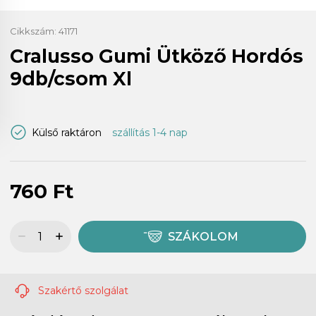
Cikkszám:
41171
Cralusso Gumi Ütköző Hordós
9db/csom Xl
Külső raktáron
szállítás 1-4 nap
760 Ft
SZÁKOLOM
Szakértő szolgálat