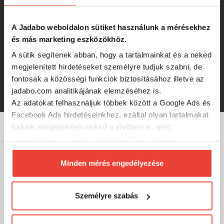
312 Ft
A Jadabo weboldalon sütiket használunk a mérésekhez
és más marketing eszközökhöz.
Stopper Kamasaki Dupla
A sütik segítenek abban, hogy a tartalmainkat és a neked
Fekete/Sárga L
megjelenített hirdetéseket személyre tudjuk szabni, de
fontosak a közösségi funkciók biztosításához illetve az
312 Ft
jadabo.com analitikájának elemzéséhez is.
Az adatokat felhasználjuk többek között a Google Ads és
Facebook Ads hirdetéseinkhez, ezáltal olyan tartalmakat
tudunk megjeleníteni neked a jövőben is, amit
érdekesnek vagy hasznosnak találhatsz. Ennek a
MÁRKÁINK
biztosításához
arra kérünk, hogy engedd meg
számunkra minden mérés használatát.
Minden mérés engedélyezése
Természetesen
soha semmilyen formában nem fogunk
visszaélni ezzel és később bármikor
Személyre szabás
megváltoztathatod a döntésed ezzel kapcsolatban.
Előre is köszönjük!