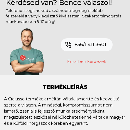
Kérdésed van? Bence válaszol!
Telefonon segít neked a számodra legmegfelelőbb
felszerelést vagy kiegészítő kiválasztani. Szakértő támogatás
munkanapokon 9-17 óráig!
+36/1 411 3601
Emailben kérdezek
TERMÉKLEÍRÁS
A Cralusso termékek méltán váltak ismertté és kedveltté
szerte a világon. A minőségi, kompromisszumot nem
ismerő, zseniális fejlesztő munka eredményeként
megszületett eszközei nélkülözhetetlenné váltak a magyar
és a külföldi horgászok körében egyaránt.