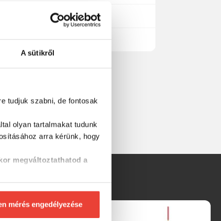
A sütikről
re tudjuk szabni, de fontosak
tal olyan tartalmakat tudunk
tosításához
arra kérünk, hogy
kor megváltoztathatod a
en mérés engedélyezése