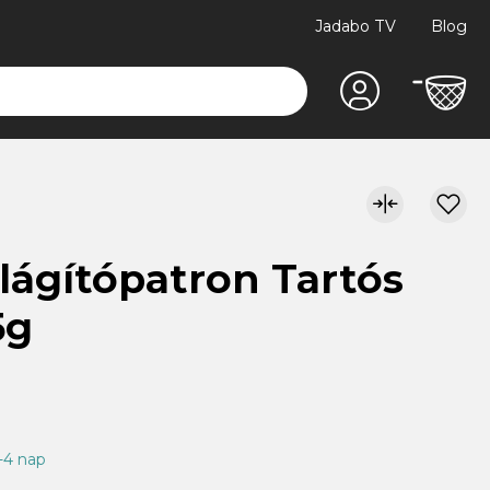
Jadabo TV
Blog
ilágítópatron Tartós
5g
1-4 nap