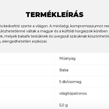
TERMÉKLEÍRÁS
és kedveltté szerte a világon. A minőségi, kompromisszumot nem
özhetetlenné váltak a magyar és a külföldi horgászok körében 
lek, melyek balsafa testüknek és üvegszál száruknak köszönhet
s, elengedhetetlen eszközei.
Műanyag
Balsa
5 db/csomag
világítópatronos
5,0 g