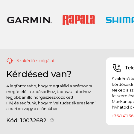
Szakértő szolgálat
Tel
Kérdésed van?
Szakértő ko
kérdéseidr
A legfontosabb, hogy megtaláld a számodra
Neked a sz
megfelelő, a tudásodhoz, tapasztalatodhoz
felszerelés
legjobban illő horgászeszközöket!
Munkanapok
Hívj és segítünk, hogy mivel tudsz sikeres lenni
hívhatod ők
a parton vagy a csónakban!
+36/1 411 36
Kód:
10032682