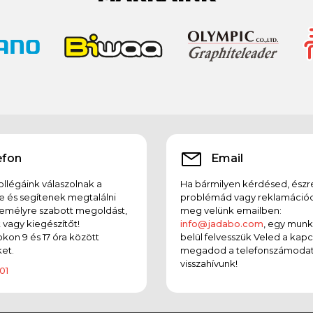
efon
Email
llégáink válaszolnak a
Ha bármilyen kérdésed, észr
e és segítenek megtalálni
problémád vagy reklamációd
emélyre szabott megoldást,
meg velünk emailben:
t vagy kiegészítőt!
info@jadabo.com
, egy mun
on 9 és 17 óra között
belül felvesszük Veled a kapc
et.
megadod a telefonszámodat
visszahívunk!
01