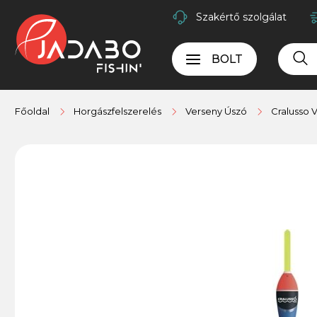
Szakértő szolgálat
BOLT
Főoldal
Horgászfelszerelés
Verseny Úszó
Cralusso 