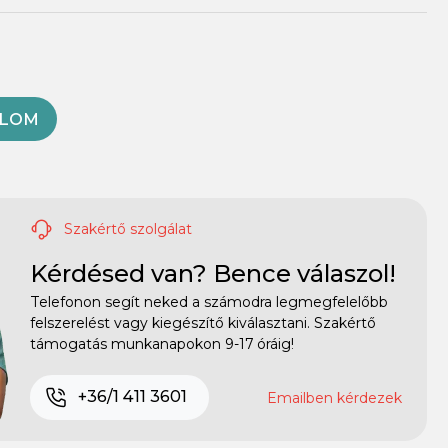
OLOM
Szakértő szolgálat
Kérdésed van? Bence válaszol!
Telefonon segít neked a számodra legmegfelelőbb
felszerelést vagy kiegészítő kiválasztani. Szakértő
támogatás munkanapokon 9-17 óráig!
+36/1 411 3601
Emailben kérdezek