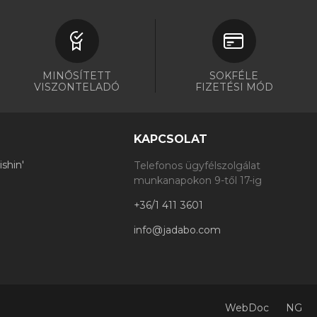
MINŐSÍTETT
SOKFÉLE
VISZONTELADÓ
FIZETÉSI MÓD
KAPCSOLAT
shin'
Telefonos ügyfélszolgálat
munkanapokon 9-től 17-ig
+36/1 411 3601
info@jadabo.com
WebDoc
NG