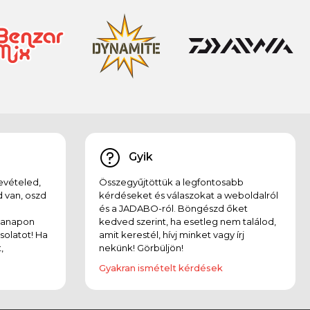
Gyik
evételed,
Összegyűjtöttük a legfontosabb
 van, oszd
kérdéseket és válaszokat a weboldalról
és a JADABO-ról. Böngészd őket
kanapon
kedved szerint, ha esetleg nem találod,
solatot! Ha
amit kerestél, hívj minket vagy írj
,
nekünk! Görbüljön!
Gyakran ismételt kérdések