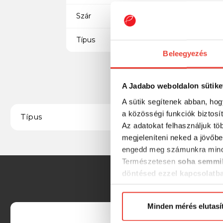
Szár
Típus
Beleegyezés
A Jadabo weboldalon sütike
A sütik segítenek abban, hog
a közösségi funkciók biztosí
Verseny
Típus
Az adatokat felhasználjuk tö
megjeleníteni neked a jövőbe
engedd meg számunkra mind
Természetesen
soha semmil
döntésed ezzel kapcsolatb
Előre is köszönjük!
Minden mérés elutasí