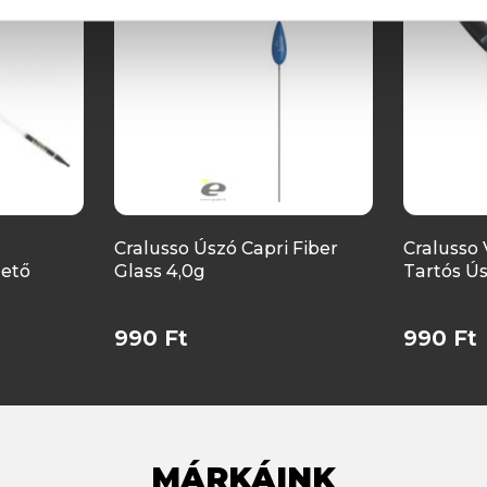
Cralusso Úszó Capri Fiber
Cralusso 
hető
Glass 4,0g
Tartós Ú
990 Ft
990 Ft
MÁRKÁINK