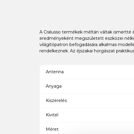
A Cralusso termékek méltán váltak ismertté 
eredményeként megszületett eszközei nélkül
világítópatron befogadására alkalmas model
rendelkeznek. Az éjszakai horgászat praktiku
Antenna
Anyaga
Kiszerelés
Kivitel
Méret