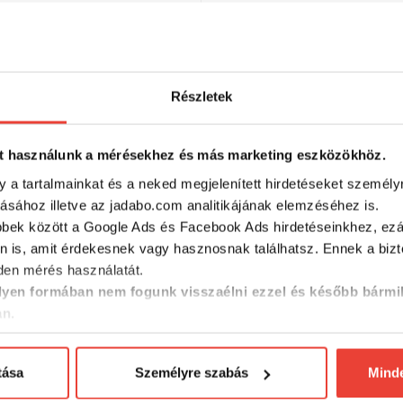
üveg
1207
Részletek
RÉSZLETES ADATOK
t használunk a mérésekhez és más marketing eszközökhöz.
y a tartalmainkat és a neked megjelenített hirdetéseket személy
tásához illetve az jadabo.com analitikájának elemzéséhez is.
bbek között a Google Ads és Facebook Ads hirdetéseinkhez, ezál
n is, amit érdekesnek vagy hasznosnak találhatsz. Ennek a biz
en mérés használatát.
yen formában nem fogunk visszaélni ezzel és később bármi
an.
SZINTÉN KIVÁLÓAK
tása
Személyre szabás
Mind