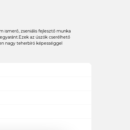
 ismerő, zseniális fejlesztő munka
egyaránt.Ezek az úszók cserélhető
ően nagy teherbíró képességgel