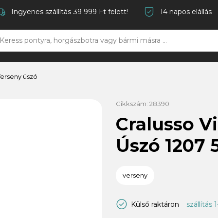
Ingyenes szállítás 39 999 Ft felett!
14 napos elállás
Verseny úszó
Cikkszám:
28390
Cralusso V
Úszó 1207 
verseny
Külső raktáron
szállítás 