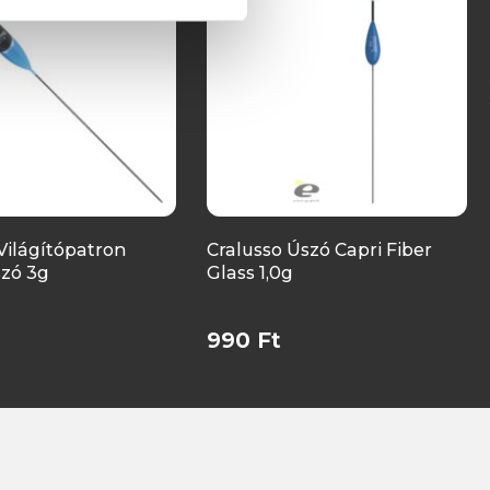
Világítópatron
Cralusso Úszó Capri Fiber
szó 3g
Glass 1,0g
990 Ft