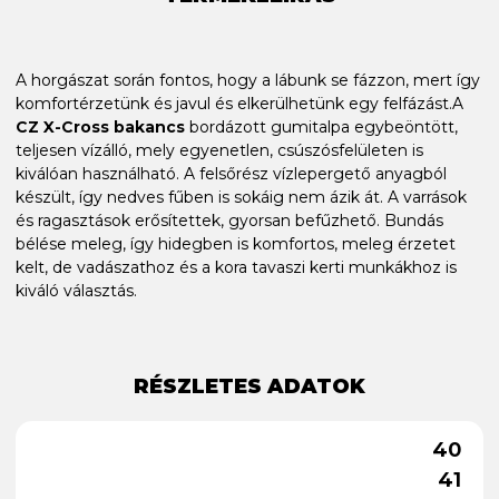
A horgászat során fontos, hogy a lábunk se fázzon, mert így
komfortérzetünk és javul és elkerülhetünk egy felfázást.A
CZ X-Cross bakancs
bordázott gumitalpa egybeöntött,
teljesen vízálló, mely egyenetlen, csúszósfelületen is
kiválóan használható. A felsőrész vízlepergető anyagból
készült, így nedves fűben is sokáig nem ázik át. A varrások
és ragasztások erősítettek, gyorsan befűzhető. Bundás
bélése meleg, így hidegben is komfortos, meleg érzetet
kelt, de vadászathoz és a kora tavaszi kerti munkákhoz is
kiváló választás.
RÉSZLETES ADATOK
40
41