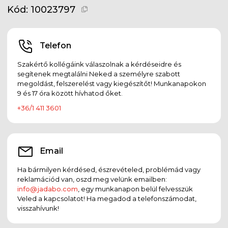
Kód:
10023797
Telefon
Szakértő kollégáink válaszolnak a kérdéseidre és
segítenek megtalálni Neked a személyre szabott
megoldást, felszerelést vagy kiegészítőt! Munkanapokon
9 és 17 óra között hívhatod őket.
+36/1 411 3601
Email
Ha bármilyen kérdésed, észrevételed, problémád vagy
reklamációd van, oszd meg velünk emailben:
info@jadabo.com
, egy munkanapon belül felvesszük
Veled a kapcsolatot! Ha megadod a telefonszámodat,
visszahívunk!