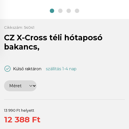
Cikkszám:
54041
CZ X-Cross téli hótaposó
bakancs,
Külső raktáron
szállítás 1-4 nap
13 990 Ft helyett
12 388 Ft