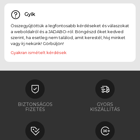
Gyik
Összegyűjtöttük a legfontosabb kérdéseket és válaszokat
a weboldalról és a JADABO-ról. Böngészd őket kedved
szerint, ha esetleg nem találod, amit kerestél, hívj minket
vagy írj nekünk! Görbüljön!
Gyakran ismételt kérdések
BIZTONSÁGOS
GYORS
FIZETÉS
KISZÁLLÍTÁS