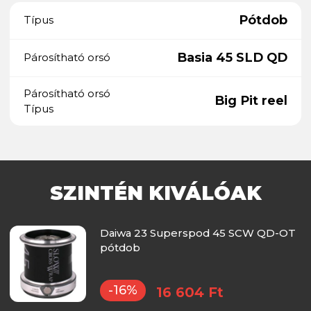
Pótdob
Típus
Basia 45 SLD QD
Párosítható orsó
Párosítható orsó
Big Pit reel
Típus
SZINTÉN KIVÁLÓAK
Daiwa 23 Superspod 45 SCW QD-OT
pótdob
-16%
16 604 Ft