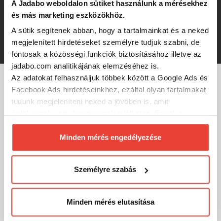
A Jadabo weboldalon sütiket használunk a mérésekhez
pótdob
és más marketing eszközökhöz.
A sütik segítenek abban, hogy a tartalmainkat és a neked
14 920 Ft
megjelenített hirdetéseket személyre tudjuk szabni, de
fontosak a közösségi funkciók biztosításához illetve az
jadabo.com analitikájának elemzéséhez is.
Az adatokat felhasználjuk többek között a Google Ads és
Facebook Ads hirdetéseinkhez, ezáltal olyan tartalmakat
MÁRKÁINK
tudunk megjeleníteni neked a jövőben is, amit
érdekesnek vagy hasznosnak találhatsz. Ennek a
biztosításához
arra kérünk, hogy engedd meg
számunkra minden mérés használatát.
Minden mérés engedélyezése
Természetesen
soha semmilyen formában nem fogunk
visszaélni ezzel és később bármikor
Személyre szabás
megváltoztathatod a döntésed ezzel kapcsolatban.
Előre is köszönjük!
Minden mérés elutasítása