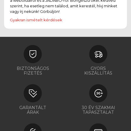
a weboldalról és a JADABO-ról. Böngészd őket kedved
szerint, ha esetleg nem találod, amit kerestél, hívj minket
vagy írj nekünk! Görbüljön!
Gyakran ismételt kérdések
BIZTONSÁGOS
GYORS
FIZETÉS
KISZÁLLÍTÁS
GARANTÁLT
30 ÉV SZAKMAI
ÁRAK
TAPASZTALAT