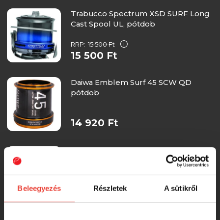
Trabucco Spectrum XSD SURF Long
Cast Spool UL, pótdob
RRP:
15 500 Ft
15 500 Ft
Daiwa Emblem Surf 45 SCW QD
pótdob
14 920 Ft
DAIWA E-Spule 24TDR4012QD
Pótdob
Beleegyezés
Részletek
A sütikről
14 920 Ft
Daiwa Emblem Surf 45 SCW QD