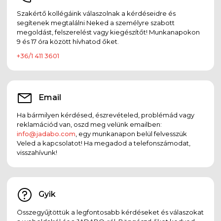
Szakértő kollégáink válaszolnak a kérdéseidre és
segítenek megtalálni Neked a személyre szabott
megoldást, felszerelést vagy kiegészítőt! Munkanapokon
9 és 17 óra között hívhatod őket.
+36/1 411 3601
Email
Ha bármilyen kérdésed, észrevételed, problémád vagy
reklamációd van, oszd meg velünk emailben:
info@jadabo.com
, egy munkanapon belül felvesszük
Veled a kapcsolatot! Ha megadod a telefonszámodat,
visszahívunk!
Gyik
Összegyűjtöttük a legfontosabb kérdéseket és válaszokat