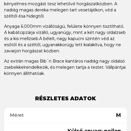
kényelmes mozgást tesz lehetővé horgászatközben. A
nadrág magas dereka melegen tart vesetájékon, véd a
széltől ésa hidegtől.
Anyaga 6.000mm vízállóságú, felülete könnyen tisztítható.
A kabátcipzárja vízálló, ugyanúgy, mint a két nagy oldalzseb
és a kis mellzseb.A bélelt, nagy kapucni szintén véd az
esőtől és a széltől, ugyanakkorúgy lett kialakítva, hogy ne
zavarjon horgászat közben.
Az extrán magas Bib´n Brace kantáros nadrág nagy oldalsó
zsebekkelrendelkezik, és melegen tartja a testet. Vállpántjai
könnyen állíthatóak.
RÉSZLETES ADATOK
M
Méret
Külső anyag: nejlon