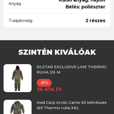
Anyag
Bélés: poliészter
2 részes
Tulajdonság
SZINTÉN KIVÁLÓAK
SILSTAR EXCLUSIVE LINE THERMO
RUHA 2R. M
-8%
36 674 Ft
Avid Carp Arctic Camo 50 kétrészes
téli Thermo ruha XXL