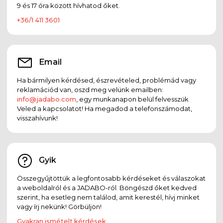
9 és 17 óra között hívhatod őket.
+36/1 411 3601
Email
Ha bármilyen kérdésed, észrevételed, problémád vagy
reklamációd van, oszd meg velünk emailben:
info@jadabo.com
, egy munkanapon belül felvesszük
Veled a kapcsolatot! Ha megadod a telefonszámodat,
visszahívunk!
Gyik
Összegyűjtöttük a legfontosabb kérdéseket és válaszokat
a weboldalról és a JADABO-ról. Böngészd őket kedved
szerint, ha esetleg nem találod, amit kerestél, hívj minket
vagy írj nekünk! Görbüljön!
Gyakran ismételt kérdések