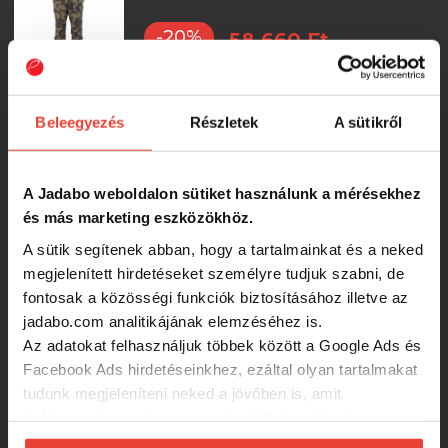
-20%
58 660 Ft
Kabát Delphin CruisAIR WINTER 5T
(M)
Beleegyezés
Részletek
A sütikről
-15%
31 973 Ft
A Jadabo weboldalon sütiket használunk a mérésekhez
és más marketing eszközökhöz.
Nadrág Delphin CruisAIR WINTER 5T
A sütik segítenek abban, hogy a tartalmainkat és a neked
(M)
megjelenített hirdetéseket személyre tudjuk szabni, de
-15%
fontosak a közösségi funkciók biztosításához illetve az
28 418 Ft
jadabo.com analitikájának elemzéséhez is.
Az adatokat felhasználjuk többek között a Google Ads és
Facebook Ads hirdetéseinkhez, ezáltal olyan tartalmakat
Delphin Ixtera SubZERO Izotermikus
tudunk megjeleníteni neked a jövőben is, amit
Kabát (M)
érdekesnek vagy hasznosnak találhatsz. Ennek a
-15%
biztosításához
arra kérünk, hogy engedd meg