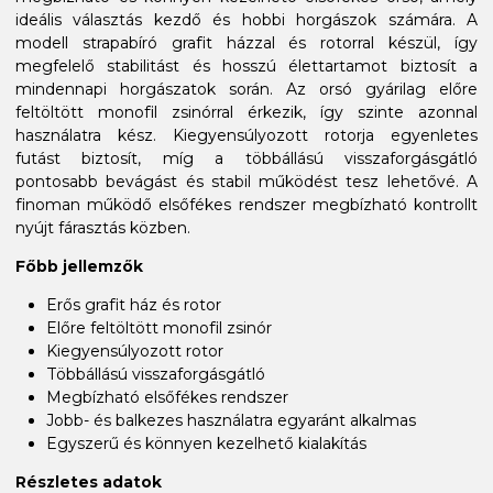
ideális választás kezdő és hobbi horgászok számára. A
modell strapabíró grafit házzal és rotorral készül, így
megfelelő stabilitást és hosszú élettartamot biztosít a
mindennapi horgászatok során. Az orsó gyárilag előre
feltöltött monofil zsinórral érkezik, így szinte azonnal
használatra kész. Kiegyensúlyozott rotorja egyenletes
futást biztosít, míg a többállású visszaforgásgátló
pontosabb bevágást és stabil működést tesz lehetővé. A
finoman működő elsőfékes rendszer megbízható kontrollt
nyújt fárasztás közben.
Főbb jellemzők
Erős grafit ház és rotor
Előre feltöltött monofil zsinór
Kiegyensúlyozott rotor
Többállású visszaforgásgátló
Megbízható elsőfékes rendszer
Jobb- és balkezes használatra egyaránt alkalmas
Egyszerű és könnyen kezelhető kialakítás
Részletes adatok