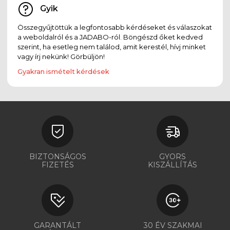
Gyik
Összegyűjtöttük a legfontosabb kérdéseket és válaszokat
a weboldalról és a JADABO-ról. Böngészd őket kedved
szerint, ha esetleg nem találod, amit kerestél, hívj minket
vagy írj nekünk! Görbüljön!
Gyakran ismételt kérdések
BIZTONSÁGOS
GYORS
FIZETÉS
KISZÁLLÍTÁS
GARANTÁLT
30 ÉV SZAKMAI