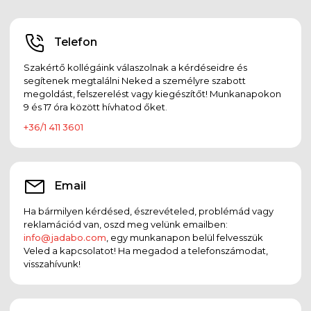
Telefon
Szakértő kollégáink válaszolnak a kérdéseidre és
segítenek megtalálni Neked a személyre szabott
megoldást, felszerelést vagy kiegészítőt! Munkanapokon
9 és 17 óra között hívhatod őket.
+36/1 411 3601
Email
Ha bármilyen kérdésed, észrevételed, problémád vagy
reklamációd van, oszd meg velünk emailben:
info@jadabo.com
, egy munkanapon belül felvesszük
Veled a kapcsolatot! Ha megadod a telefonszámodat,
visszahívunk!