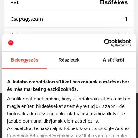
Elsőfékes
Fék
1
Csapágyszám
5.2:1
Áttétel
0,20 mm / 230 m
Kapacitás
Beleegyezés
Részletek
A sütikről
237 g
Súly
A Jadabo weboldalon sütiket használunk a mérésekhez
és más marketing eszközökhöz.
A sütik segítenek abban, hogy a tartalmainkat és a neked
SZINTÉN KIVÁLÓAK
megjelenített hirdetéseket személyre tudjuk szabni, de
fontosak a közösségi funkciók biztosításához illetve az
jadabo.com analitikájának elemzéséhez is.
FRENETIC MINI FD gyerek orsó 25
Az adatokat felhasználjuk többek között a Google Ads és
kék
Facebook Ads hirdetéseinkhez, ezáltal olyan tartalmakat