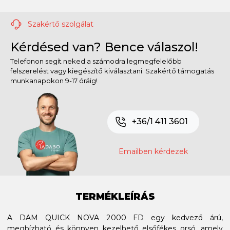
Szakértő szolgálat
Kérdésed van? Bence válaszol!
Telefonon segít neked a számodra legmegfelelőbb
felszerelést vagy kiegészítő kiválasztani. Szakértő támogatás
munkanapokon 9-17 óráig!
+36/1 411 3601
Emailben kérdezek
TERMÉKLEÍRÁS
A DAM QUICK NOVA 2000 FD egy kedvező árú,
megbízható és könnyen kezelhető elsőfékes orsó, amely