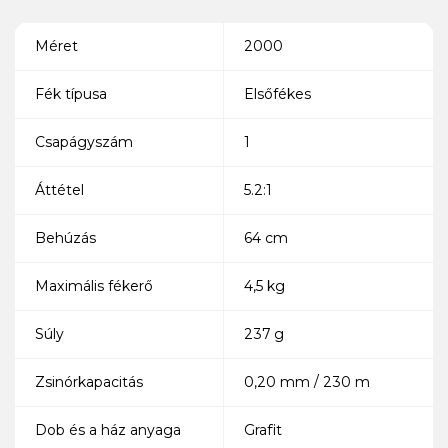
Méret
2000
Fék típusa
Elsőfékes
Csapágyszám
1
Áttétel
5.2:1
Behúzás
64 cm
Maximális fékerő
4,5 kg
Súly
237 g
Zsinórkapacitás
0,20 mm / 230 m
Dob és a ház anyaga
Grafit