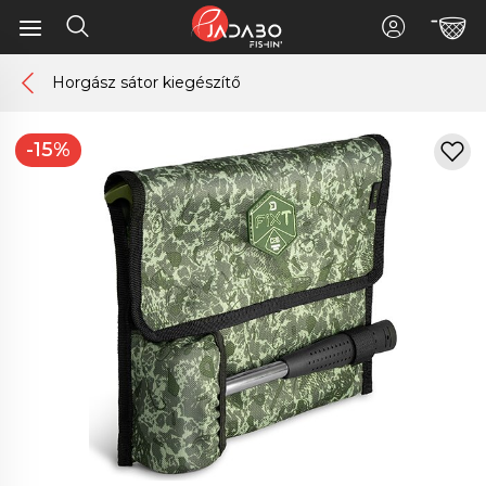
Horgász sátor kiegészítő
-15%