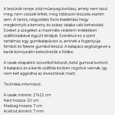
A leszúrók teteje zöld műanyag borítású, amely nem lazul
meg, nem csúszik lefelé, még többszöri leszúrás esetén
sem. A tartós, négyoldalú fúrós kialakítású hegy
megkönnyíti a kemény és száraz talajba való behatolást.
Ezeket a szegeket a maximális védelem érdekében
szállítótáskával együtt kínáljuk. Ezenkívül ez a szett
tartalmaz egy gumikalapácsot is, aminek a fogantyúja
fémből és fekete gumiból készül. A kalapács segítségével a
karók könnyedén beleüthetők a földbe.
A tasak strapabíró szövetből készült, belül gumival borított.
A kalapács és a karók szállítás közben rögzítve vannak, így
nem kell aggódnia az elvesztésük miatt.
Technikai információ:
A tasak mérete: 27x22 cm
Karó hossza: 20 cm
Madzag hossza: 7 cm
Acélrúd átmérő: 7 mm