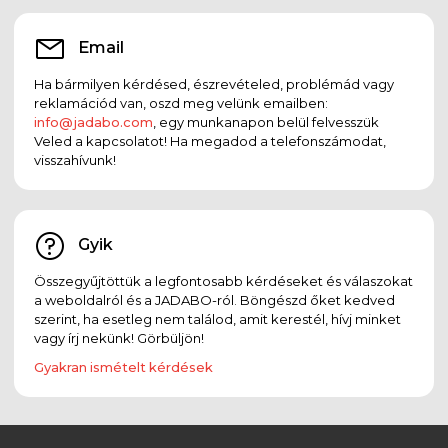
Email
Ha bármilyen kérdésed, észrevételed, problémád vagy
reklamációd van, oszd meg velünk emailben:
info@jadabo.com
, egy munkanapon belül felvesszük
Veled a kapcsolatot! Ha megadod a telefonszámodat,
visszahívunk!
Gyik
Összegyűjtöttük a legfontosabb kérdéseket és válaszokat
a weboldalról és a JADABO-ról. Böngészd őket kedved
szerint, ha esetleg nem találod, amit kerestél, hívj minket
vagy írj nekünk! Görbüljön!
Gyakran ismételt kérdések