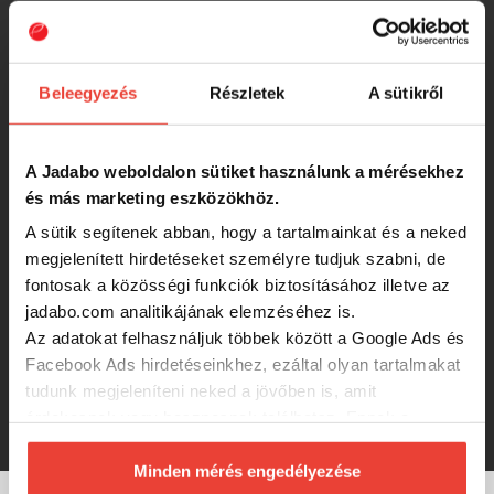
CarpZoom Tépőzáras tartalék
bottartó sátorra 3 botos, 59-104cm
Beleegyezés
Részletek
A sütikről
4 600 Ft
A Jadabo weboldalon sütiket használunk a mérésekhez
Sonik Handy Hook Praktikus
Támasztó/Akasztó
és más marketing eszközökhöz.
A sütik segítenek abban, hogy a tartalmainkat és a neked
megjelenített hirdetéseket személyre tudjuk szabni, de
3 990 Ft
fontosak a közösségi funkciók biztosításához illetve az
jadabo.com analitikájának elemzéséhez is.
CZ Sátor szigetelés, 200x200 cm
Az adatokat felhasználjuk többek között a Google Ads és
Facebook Ads hirdetéseinkhez, ezáltal olyan tartalmakat
tudunk megjeleníteni neked a jövőben is, amit
2 550 Ft
érdekesnek vagy hasznosnak találhatsz. Ennek a
biztosításához
arra kérünk, hogy engedd meg
számunkra minden mérés használatát.
Minden mérés engedélyezése