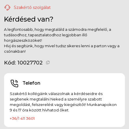
Szakértő szolgálat
Kérdésed van?
A legfontosabb, hogy megtaláld a számodra megfelelő, a
tudásodhoz, tapasztalatodhoz legjobban illő
horgászeszközöket!
Hívj és segítünk, hogy mivel tudsz sikeres lenni a parton vagy a
csónakban!
Kód:
10027702
Telefon
Szakértő kollégáink válaszolnak a kérdéseidre és
segítenek megtalálni Neked a személyre szabott
megoldást, felszerelést vagy kiegészítőt! Munkanapokon
9 és 17 óra között hívhatod őket.
+36/1 411 3601