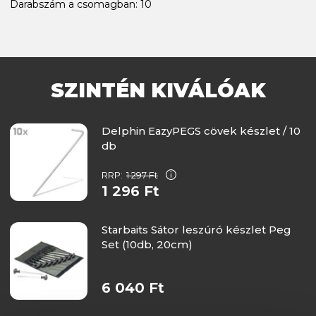
Darabszám a csomagban: 10
SZINTÉN KIVÁLÓAK
Delphin EazyPEGS cövek készlet / 10
db
RRP:
1 297 Ft
1 296 Ft
Starbaits Sátor leszúró készlet Peg
Set (10db, 20cm)
6 040 Ft