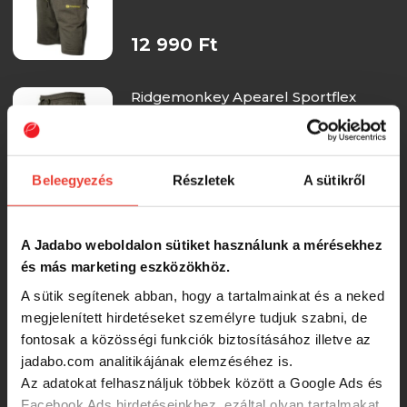
12 990 Ft
Ridgemonkey Apearel Sportflex
Lightweight Shorts Green Xxxl nadrág
12 990 Ft
Beleegyezés
Részletek
A sütikről
SBS SBS Competition Shorts (S,
Black) nadrág
A Jadabo weboldalon sütiket használunk a mérésekhez
és más marketing eszközökhöz.
A sütik segítenek abban, hogy a tartalmainkat és a neked
11 030 Ft
megjelenített hirdetéseket személyre tudjuk szabni, de
fontosak a közösségi funkciók biztosításához illetve az
Sonik Green Fleece Rövidnadrág -M
jadabo.com analitikájának elemzéséhez is.
Az adatokat felhasználjuk többek között a Google Ads és
Facebook Ads hirdetéseinkhez, ezáltal olyan tartalmakat