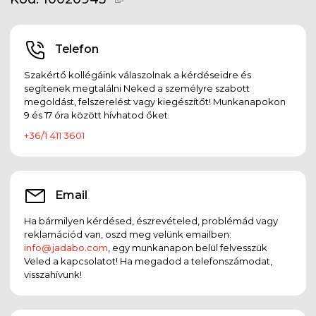
Telefon
Szakértő kollégáink válaszolnak a kérdéseidre és
segítenek megtalálni Neked a személyre szabott
megoldást, felszerelést vagy kiegészítőt! Munkanapokon
9 és 17 óra között hívhatod őket.
+36/1 411 3601
Email
Ha bármilyen kérdésed, észrevételed, problémád vagy
reklamációd van, oszd meg velünk emailben:
info@jadabo.com
, egy munkanapon belül felvesszük
Veled a kapcsolatot! Ha megadod a telefonszámodat,
visszahívunk!