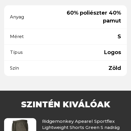
60% poliészter 40%
Anyag
pamut
S
Méret
Logos
Típus
Zöld
Szín
SZINTÉN KIVÁLÓAK
Ridgemonkey Apearel Sportflex
Lightweight Shorts Green S nadrág