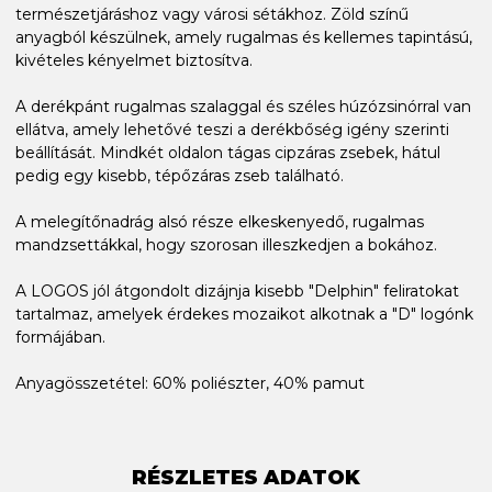
természetjáráshoz vagy városi sétákhoz. Zöld színű
anyagból készülnek, amely rugalmas és kellemes tapintású,
kivételes kényelmet biztosítva.
A derékpánt rugalmas szalaggal és széles húzózsinórral van
ellátva, amely lehetővé teszi a derékbőség igény szerinti
beállítását. Mindkét oldalon tágas cipzáras zsebek, hátul
pedig egy kisebb, tépőzáras zseb található.
A melegítőnadrág alsó része elkeskenyedő, rugalmas
mandzsettákkal, hogy szorosan illeszkedjen a bokához.
A LOGOS jól átgondolt dizájnja kisebb "Delphin" feliratokat
tartalmaz, amelyek érdekes mozaikot alkotnak a "D" logónk
formájában.
Anyagösszetétel: 60% poliészter, 40% pamut
RÉSZLETES ADATOK