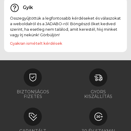
Gyik
Összegyűjtöttük a legfontosabb kérdéseket és válaszokat
a weboldalról és a JADABO-ról. Böngészd őket kedved
szerint, ha esetleg nem találod, amit kerestél, hívj minket
vagy írj nekünk! Görbüljön!
Gyakran ismételt kérdések
BIZTONSÁGOS
GYORS
FIZETÉS
KISZÁLLÍTÁS
GARANTÁLT
30 ÉV SZAKMAI