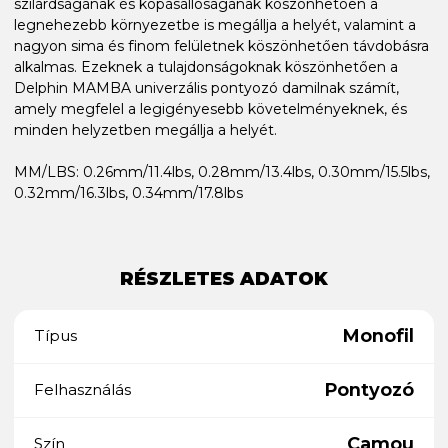
szilárdságának és kopásállóságának köszönhetően a
legnehezebb környezetbe is megállja a helyét, valamint a
nagyon sima és finom felületnek köszönhetően távdobásra
alkalmas. Ezeknek a tulajdonságoknak köszönhetően a
Delphin MAMBA univerzális pontyozó damilnak számít,
amely megfelel a legigényesebb követelményeknek, és
minden helyzetben megállja a helyét.
MM/LBS: 0.26mm/11.4lbs, 0.28mm/13.4lbs, 0.30mm/15.5lbs,
0.32mm/16.3lbs, 0.34mm/17.8lbs
RÉSZLETES ADATOK
Monofil
Típus
Pontyozó
Felhasználás
Camou
Szín