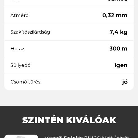
0,32 mm
Átmérő
7,4 kg
Szakítószilárdság
300 m
Hossz
igen
Süllyedő
jó
Csomó tűrés
SZINTÉN KIVÁLÓAK
Monofil Delphin BINGO Matt / sötét