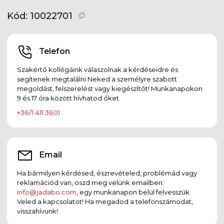
Kód:
10022701
Telefon
Szakértő kollégáink válaszolnak a kérdéseidre és
segítenek megtalálni Neked a személyre szabott
megoldást, felszerelést vagy kiegészítőt! Munkanapokon
9 és 17 óra között hívhatod őket.
+36/1 411 3601
Email
Ha bármilyen kérdésed, észrevételed, problémád vagy
reklamációd van, oszd meg velünk emailben:
info@jadabo.com
, egy munkanapon belül felvesszük
Veled a kapcsolatot! Ha megadod a telefonszámodat,
visszahívunk!