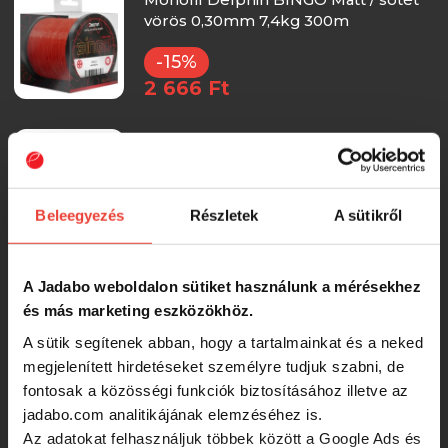
vörös 0,30mm 7,4kg 300m
-15%
2 666 Ft
Asso Pink Hunter Fluorocarbon
Bevonattal 0,238 300m
Beleegyezés
Részletek
A sütikről
3 280 Ft
Asso Ultra Cast 300m 0,26 S
A Jadabo weboldalon sütiket használunk a mérésekhez
és más marketing eszközökhöz.
A sütik segítenek abban, hogy a tartalmainkat és a neked
3 120 Ft
megjelenített hirdetéseket személyre tudjuk szabni, de
fontosak a közösségi funkciók biztosításához illetve az
jadabo.com analitikájának elemzéséhez is.
Delphin ARMADA CARP camou
Az adatokat felhasználjuk többek között a Google Ads és
(0,25mm 4,4kg 300m)