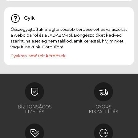
Gyik
Összegyűjtöttük a legfontosabb kérdéseket és válaszokat
a weboldalról és a JADABO-ról. Böngészd őket kedved
szerint, ha esetleg nem találod, amit kerestél, hívj minket
vagy írj nekünk! Görbüljön!
Gyakran ismételt kérdések
BIZTONSÁGOS
GYORS
FIZETÉS
KISZÁLLÍTÁS