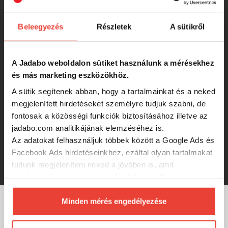
-15%
5 154 Ft
Beleegyezés
Részletek
A sütikről
Menetes ernyőtartó Delphin
(Menetes ernyőtartó Delphin)
A Jadabo weboldalon sütiket használunk a mérésekhez
és más marketing eszközökhöz.
-15%
A sütik segítenek abban, hogy a tartalmainkat és a neked
2 826 Ft
megjelenített hirdetéseket személyre tudjuk szabni, de
fontosak a közösségi funkciók biztosításához illetve az
Delphin CLASSA / 5 db sátorcövek
jadabo.com analitikájának elemzéséhez is.
készlet (30cm)
Az adatokat felhasználjuk többek között a Google Ads és
-15%
Facebook Ads hirdetéseinkhez, ezáltal olyan tartalmakat
2 666 Ft
tudunk megjeleníteni neked a jövőben is, amit
érdekesnek vagy hasznosnak találhatsz. Ennek a
biztosításához
arra kérünk, hogy engedd meg
számunkra minden mérés használatát.
Minden mérés engedélyezése
Természetesen
soha semmilyen formában nem fogunk
MÁRKÁINK
visszaélni ezzel és később bármikor