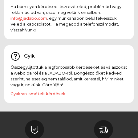
Ha bármilyen kérdésed, észrevételed, problémád vagy
reklamációd van, oszd meg velünk emailben:
info@jadabo.com
, egy munkanapon belül felvesszük
Veled a kapcsolatot! Ha megadod a telefonszámodat,
visszahívunk!
Gyik
Összegyűjtöttük a legfontosabb kérdéseket és válaszokat
a weboldalról és a JADABO-ról. Böngészd őket kedved
szerint, ha esetleg nem találod, amit kerestél, hívj minket
vagy írj nekünk! Görbüljön!
Gyakran ismételt kérdések