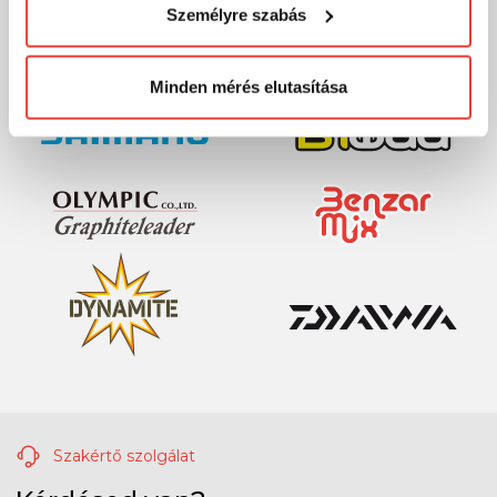
Személyre szabás
megváltoztathatod a döntésed ezzel kapcsolatban.
Előre is köszönjük!
Minden mérés elutasítása
Szakértő szolgálat