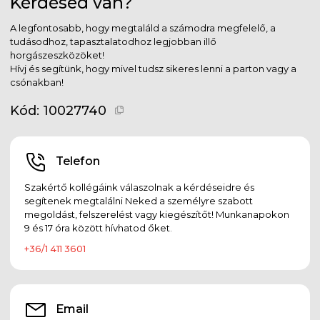
Kérdésed van?
A legfontosabb, hogy megtaláld a számodra megfelelő, a
tudásodhoz, tapasztalatodhoz legjobban illő
horgászeszközöket!
Hívj és segítünk, hogy mivel tudsz sikeres lenni a parton vagy a
csónakban!
Kód:
10027740
Telefon
Szakértő kollégáink válaszolnak a kérdéseidre és
segítenek megtalálni Neked a személyre szabott
megoldást, felszerelést vagy kiegészítőt! Munkanapokon
9 és 17 óra között hívhatod őket.
+36/1 411 3601
Email