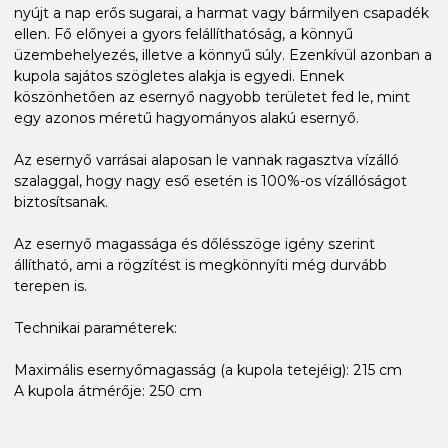
nyújt a nap erős sugarai, a harmat vagy bármilyen csapadék
ellen. Fő előnyei a gyors felállíthatóság, a könnyű
üzembehelyezés, illetve a könnyű súly. Ezenkívül azonban a
kupola sajátos szögletes alakja is egyedi. Ennek
köszönhetően az esernyő nagyobb területet fed le, mint
egy azonos méretű hagyományos alakú esernyő.
Az esernyő varrásai alaposan le vannak ragasztva vízálló
szalaggal, hogy nagy eső esetén is 100%-os vízállóságot
biztosítsanak.
Az esernyő magassága és dőlésszöge igény szerint
állítható, ami a rögzítést is megkönnyíti még durvább
terepen is.
Technikai paraméterek:
Maximális esernyőmagasság (a kupola tetejéig): 215 cm
A kupola átmérője: 250 cm