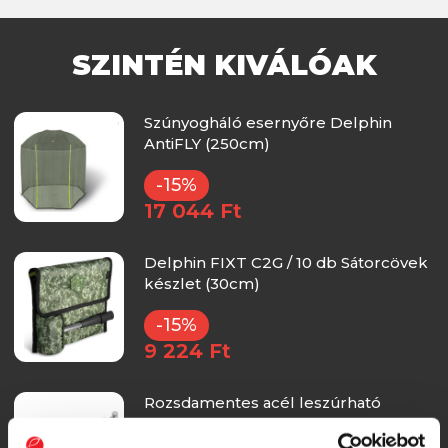
SZINTÉN KIVÁLÓAK
Szúnyogháló esernyőre Delphin
AntiFLY (250cm)
-15%
17 044 Ft
Delphin FIXT C2G / 10 db Sátorcövek
készlet (30cm)
-15%
9 224 Ft
Rozsdamentes acél leszúrható
napernyőtartó Delphin TRIB (3-Point)