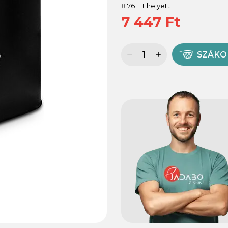
8 761 Ft helyett
7 447 Ft
SZÁK