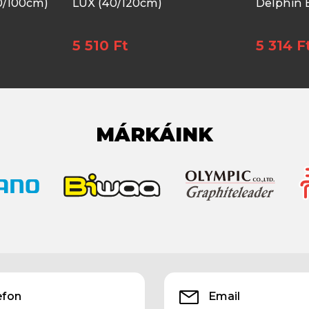
0/100cm)
LUX (40/120cm)
Delphin 
5 510 Ft
5 314 F
MÁRKÁINK
efon
Email