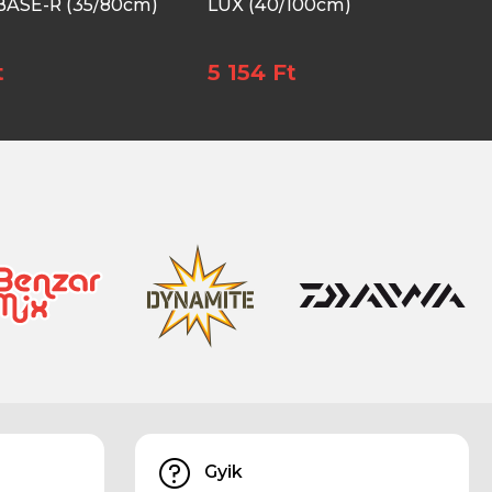
BASE-R (35/80cm)
LUX (40/100cm)
t
5 154 Ft
Gyik