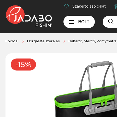
Szakértő szolgálat
BOLT
Főoldal
Horgászfelszerelés
Haltartó, Merítő, Pontymatra
-15%