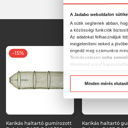
A Jadabo weboldalon sütike
A sütik segítenek abban, hog
a közösségi funkciók biztosí
Az adatokat felhasználjuk tö
megjeleníteni neked a jövőbe
engedd meg számunkra mind
-15%
-15%
Természetesen
soha semmil
döntésed ezzel kapcsolatb
Előre is köszönjük!
Minden mérés elutasí
Karikás haltartó gumírozott
Karikás haltartó g