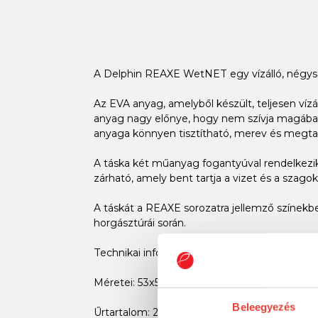
A Delphin REAXE WetNET egy vízálló, négyszögl
Az EVA anyag, amelyből készült, teljesen vízál
anyag nagy előnye, hogy nem szívja magába a
anyaga könnyen tisztítható, merev és megtar
A táska két műanyag fogantyúval rendelkezik
zárható, amely bent tartja a vizet és a szagok
A táskát a REAXE sorozatra jellemző színekbe
horgásztúrái során.
Technikai információk:
Méretei: 53x53x10 cm
Beleegyezés
Űrtartalom: 28L