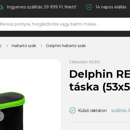
Ingyenes szállítás 39 999 Ft felett!
14 napos elállás
c
Haltartó szák
Delphin haltartó szák
Cikkszám:
90313
Delphin R
táska (53x
Külső raktáron
szállítás 