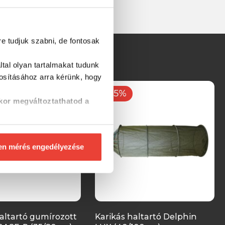
re tudjuk szabni, de fontosak
tal olyan tartalmakat tudunk
tosításához
arra kérünk, hogy
-15%
kor megváltoztathatod a
en mérés engedélyezése
altartó gumírozott
Karikás haltartó Delphin