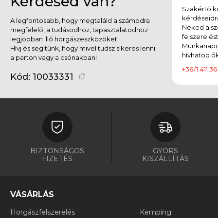
Kérdésed van?
Szakértő ko
kérdéseidr
A legfontosabb, hogy megtaláld a számodra
Neked a sz
megfelelő, a tudásodhoz, tapasztalatodhoz
felszerelés
legjobban illő horgászeszközöket!
Munkanapok
Hívj és segítünk, hogy mivel tudsz sikeres lenni
hívhatod ők
a parton vagy a csónakban!
+36/1 411 36
Kód:
10033331
BIZTONSÁGOS
GYORS
FIZETÉS
KISZÁLLÍTÁS
VÁSÁRLÁS
Horgászfelszerelés
Kemping