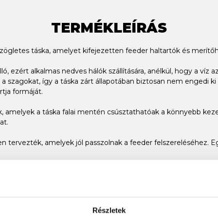
TERMÉKLEÍRÁS
etes táska, amelyet kifejezetten feeder haltartók és merítőháló
ló, ezért alkalmas nedves hálók szállítására, anélkül, hogy a víz
 szagokat, így a táska zárt állapotában biztosan nem engedi k
tja formáját.
, amelyek a táska falai mentén csúsztathatóak a könnyebb kezel
at.
n tervezték, amelyek jól passzolnak a feeder felszereléséhez. E
Részletek