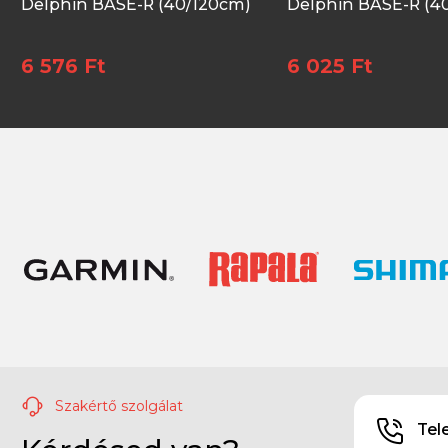
Delphin BASE-R (40/120cm)
Delphin BASE-R (4
6 576 Ft
6 025 Ft
Szakértő szolgálat
Tel