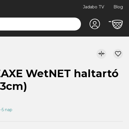
Jadabo TV
Blog
EAXE WetNET haltartó
53cm)
3-5 nap