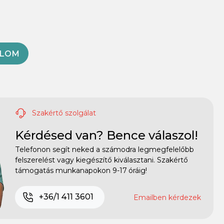
OLOM
Szakértő szolgálat
Kérdésed van? Bence válaszol!
Telefonon segít neked a számodra legmegfelelőbb
felszerelést vagy kiegészítő kiválasztani. Szakértő
támogatás munkanapokon 9-17 óráig!
+36/1 411 3601
Emailben kérdezek