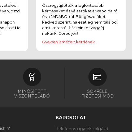
evételed,
Összegyűjtöttük a legfontosabb
 van, oszd
kérdéseket és válaszokat a weboldalról
és a JADABO-ról. Böngészd őket
kanapon
kedved szerint, ha esetleg nem találod,
solatot! Ha
amit kerestél, hívj minket vagy írj
,
nekünk! Görbüljön!
Gyakran ismételt kérdések
MINŐSÍTETT
SOKFÉLE
VISZONTELADÓ
FIZETÉSI MÓD
KAPCSOLAT
shin'
Telefonos ügyfélszolgálat