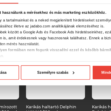
t használunk a mérésekhez és más marketing eszközökhöz.
y a tartalmainkat és a neked megjelenített hirdetéseket személy
tásához illetve az jadabo.com analitikájának elemzéséhez is.
SZINTÉN KIVÁLÓAK
bbek között a Google Ads és Facebook Ads hirdetéseinkhez, ezál
n is, amit érdekesnek vagy hasznosnak találhatsz. Ennek a biz
en mérés használatát.
-15%
-15%
yen formában nem fogunk visszaélni ezzel és később bármi
an.
tása
Személyre szabás
Mind
umírozott
Karikás haltartó Delphin
Karikás h