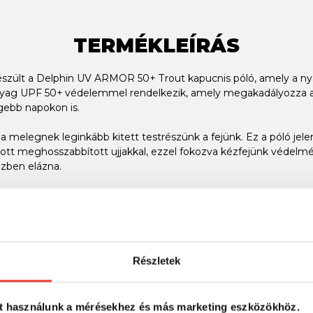
TERMÉKLEÍRÁS
észült a Delphin UV ARMOR 50+ Trout kapucnis póló, amely a n
 anyag UPF 50+ védelemmel rendelkezik, amely megakadályozza 
gebb napokon is.
a melegnek leginkább kitett testrészünk a fejünk. Ez a póló jel
látott meghosszabbított ujjakkal, ezzel fokozva kézfejünk védel
özben elázna.
 rajta alkalmazott nyomott design. Széles méretválasztékban kín
Részletek
SZINTÉN KIVÁLÓAK
t használunk a mérésekhez és más marketing eszközökhöz.