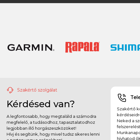
Szakértő szolgálat
Tel
Kérdésed van?
Szakértő ko
kérdéseidr
A legfontosabb, hogy megtaláld a számodra
Neked a sz
megfelelő, a tudásodhoz, tapasztalatodhoz
felszerelés
legjobban illő horgászeszközöket!
Munkanapok
Hívj és segítünk, hogy mivel tudsz sikeres lenni
hívhatod ők
a parton vagy a csónakban!