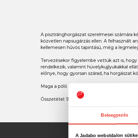
A pisztránghorgászat szerelmesei számára k
közvetlen napsugárzás ellen. A felhasznált
kellemesen hűvös tapintású, még a legmele
Tervezésekor figyelembe vettük azt is, hogy 
rendelkezik, valamint hüvelykujjlyukakkal el
előnye, hogy gyorsan szárad, ha horgászat k
Maga a póló kiváló minőségű, csakúgy, mint a
Összetétel: 90% poliészter, 10% elasztán
Beleegyezés
A Jadabo weboldalon sütike