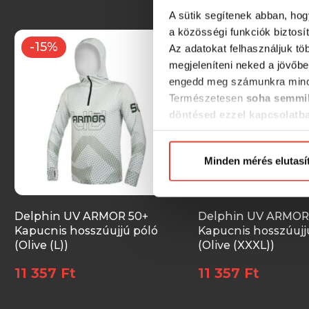
A sütik segítenek abban, hog
a közösségi funkciók biztosí
-15%
-15%
Az adatokat felhasználjuk tö
megjeleníteni neked a jövőbe
engedd meg számunkra mind
Természetesen
soha semmil
döntésed ezzel kapcsolatb
Előre is köszönjük!
Minden mérés elutasí
Delphin UV ARMOR 50+
Delphin UV ARMOR
Kapucnis hosszúujjú póló
Kapucnis hosszúujj
(Olive (L))
(Olive (XXXL))
11 357 Ft
11 357 Ft