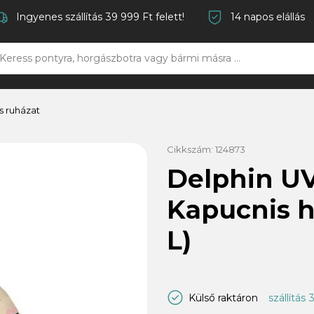
Ingyenes szállítás 39 999 Ft felett!
14 napos elállás
s ruházat
Cikkszám:
124873
Delphin U
Kapucnis h
L)
Külső raktáron
szállítás 