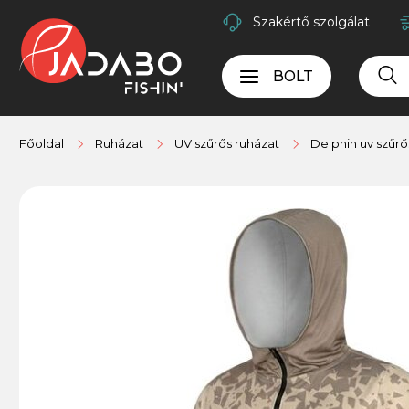
Szakértő szolgálat
BOLT
Főoldal
Ruházat
UV szűrős ruházat
Delphin uv szűrő