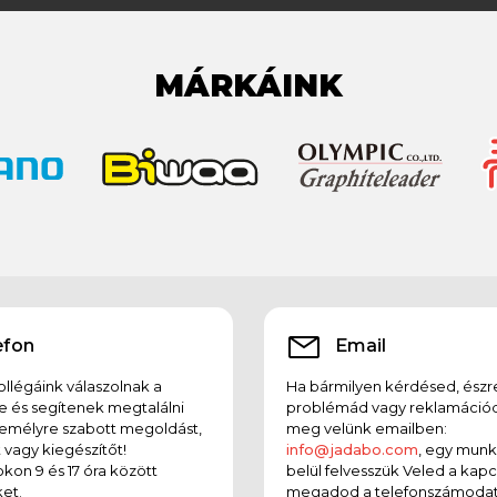
MÁRKÁINK
efon
Email
llégáink válaszolnak a
Ha bármilyen kérdésed, észr
e és segítenek megtalálni
problémád vagy reklamációd
emélyre szabott megoldást,
meg velünk emailben:
t vagy kiegészítőt!
info@jadabo.com
, egy mun
on 9 és 17 óra között
belül felvesszük Veled a kapc
et.
megadod a telefonszámodat