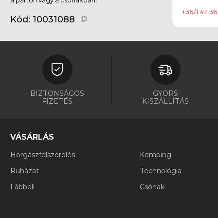
+36/1 411 36
Kód:
10031088
BIZTONSÁGOS
GYORS
FIZETÉS
KISZÁLLÍTÁS
VÁSÁRLÁS
Horgászfelszerelés
Kemping
Ruházat
Technológia
Lábbeli
Csónak