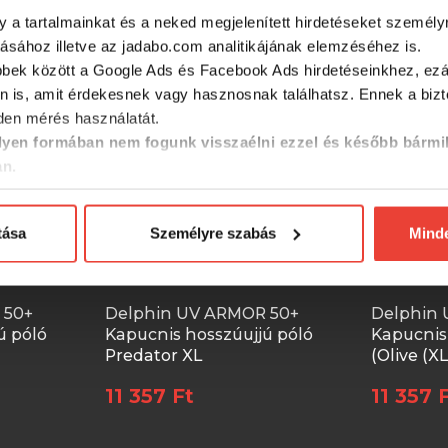
y a tartalmainkat és a neked megjelenített hirdetéseket személy
tásához illetve az jadabo.com analitikájának elemzéséhez is.
-15%
-15%
bbek között a Google Ads és Facebook Ads hirdetéseinkhez, ezál
n is, amit érdekesnek vagy hasznosnak találhatsz. Ennek a biz
en mérés használatát.
yen formában nem fogunk visszaélni ezzel és később bármi
an.
tása
Személyre szabás
Mind
 50+
Delphin UV ARMOR 50+
Delphin
ú póló
Kapucnis hosszúujjú póló
Kapucnis
Predator XL
(Olive (XL
11 357 Ft
11 357 