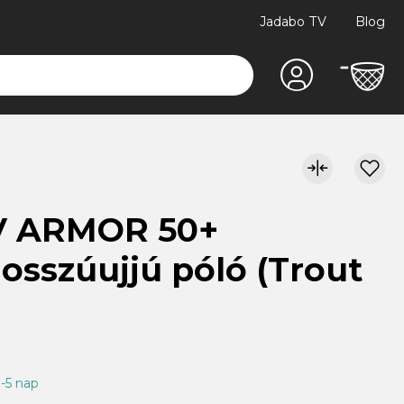
Jadabo TV
Blog
V ARMOR 50+
osszúujjú póló (Trout
3-5 nap