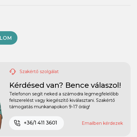
OLOM
Szakértő szolgálat
Kérdésed van? Bence válaszol!
Telefonon segít neked a számodra legmegfelelőbb
felszerelést vagy kiegészítő kiválasztani. Szakértő
támogatás munkanapokon 9-17 óráig!
+36/1 411 3601
Emailben kérdezek