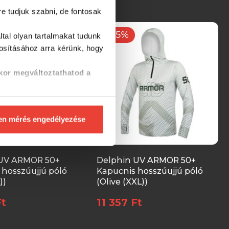
re tudjuk szabni, de fontosak
-15%
tal olyan tartalmakat tudunk
tosításához
arra kérünk, hogy
kor megváltoztathatod a
en mérés engedélyezése
 UV ARMOR 50+
Delphin UV ARMOR 50+
 hosszúujjú póló
Kapucnis hosszúujjú póló
))
(Olive (XXL))
Ft
11 357 Ft