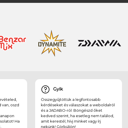
Gyik
evételed,
Összegyűjtöttük a legfontosabb
 van, oszd
kérdéseket és válaszokat a weboldalról
és a JADABO-ról. Böngészd őket
kanapon
kedved szerint, ha esetleg nem találod,
solatot! Ha
amit kerestél, hívj minket vagy írj
,
nekünk! Görbüljön!