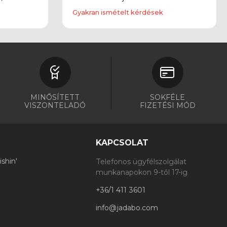
Gyakran ismételt kérdések
MINŐSÍTETT
SOKFÉLE
VISZONTELADÓ
FIZETÉSI MÓD
KAPCSOLAT
shin'
Telefonos ügyfélszolgálat
munkanapokon 9-től 17-ig
+36/1 411 3601
info@jadabo.com