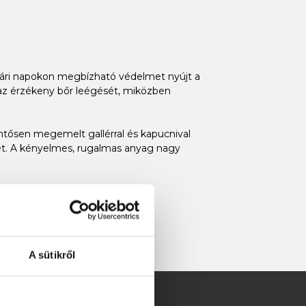
yári napokon megbízható védelmet nyújt a
az érzékeny bőr leégését, miközben
entősen megemelt gallérral és kapucnival
mét. A kényelmes, rugalmas anyag nagy
áljuk S-től XXXL-ig.
A sütikről