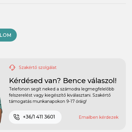
OLOM
Szakértő szolgálat
Kérdésed van? Bence válaszol!
Telefonon segít neked a számodra legmegfelelőbb
felszerelést vagy kiegészítő kiválasztani. Szakértő
támogatás munkanapokon 9-17 óráig!
+36/1 411 3601
Emailben kérdezek