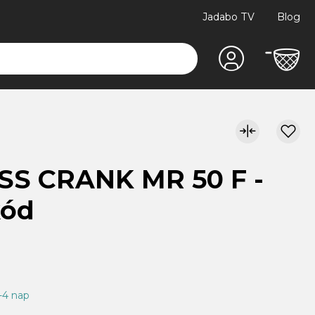
Jadabo TV
Blog
SS CRANK MR 50 F -
kód
1-4 nap