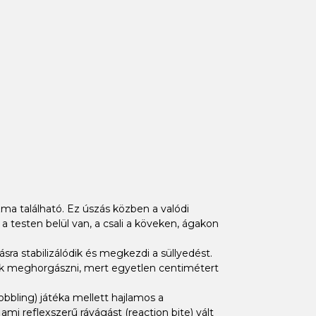
zma található. Ez úszás közben a valódi
 a testen belül van, a csali a köveken, ágakon
sra stabilizálódik és megkezdi a süllyedést.
rjuk meghorgászni, mert egyetlen centimétert
wobbling) játéka mellett hajlamos a
ami reflexszerű rávágást (reaction bite) vált