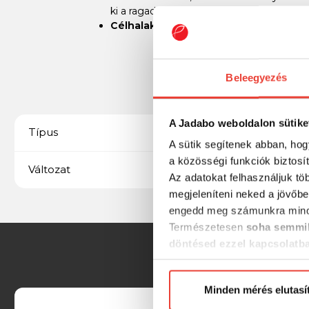
ki a ragadozókból.
Célhalak
: Kiválóan működik süllő, csuka
Beleegyezés
A Jadabo weboldalon sütike
Felúszó
Típus
A sütik segítenek abban, hog
a közösségi funkciók biztosí
Lebegő (floating)
Változat
Az adatokat felhasználjuk tö
megjeleníteni neked a jövőbe
engedd meg számunkra mind
Természetesen
soha semmil
döntésed ezzel kapcsolatb
Előre is köszönjük!
Minden mérés elutasí