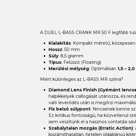
A DUEL L-BASS CRANK MR 50 F legfőbb tula
Kialakítás
: Kompakt méretű, közepesen m
Hossz
: 50 mm
Súly
: 8,5 gramm
Típus
: Felúszó (Floating)
Merülési mélység
: Optimálisan
1,5 – 2,
Miért különleges az L-BASS MR széria?
Diamond Lens Finish (Gyémánt lencse
halpikkelyek csillogását utánozza, és rend
való leverődés után is megőrzi maximális
Fix belső súlypont
: Nincsenek benne sza
Ez kritikus fontosságú, ha közvetlenül s
sem veszítünk el a hasznos vontatási sáv
Szabálytalan mozgás (Erratic Action)
:
kiszámíthatatlan, hirtelen oldalirányú kit