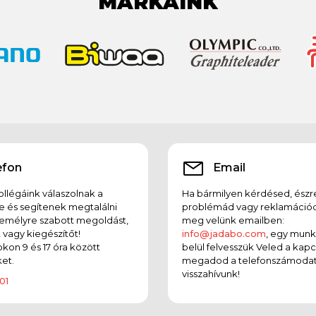
MÁRKÁINK
efon
Email
llégáink válaszolnak a
Ha bármilyen kérdésed, észr
e és segítenek megtalálni
problémád vagy reklamációd
emélyre szabott megoldást,
meg velünk emailben:
t vagy kiegészítőt!
info@jadabo.com
, egy mun
on 9 és 17 óra között
belül felvesszük Veled a kapc
et.
megadod a telefonszámodat
visszahívunk!
01