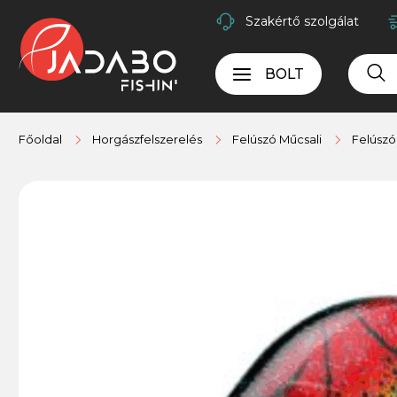
Szakértő szolgálat
BOLT
Főoldal
Horgászfelszerelés
Felúszó Műcsali
Felúsz