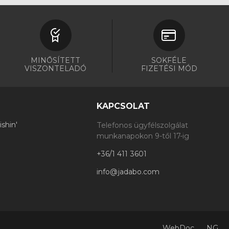
MINŐSÍTETT
SOKFÉLE
VISZONTELADÓ
FIZETÉSI MÓD
KAPCSOLAT
shin'
Telefonos ügyfélszolgálat
munkanapokon 9-től 17-ig
+36/1 411 3601
info@jadabo.com
WebDoc
NG