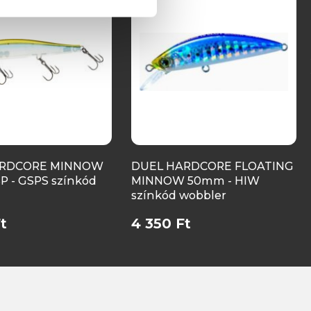
ARDCORE MINNOW
DUEL HARDCORE FLOATING
SP - GSPS színkód
MINNOW 50mm - HIW
színkód wobbler
t
4 350 Ft