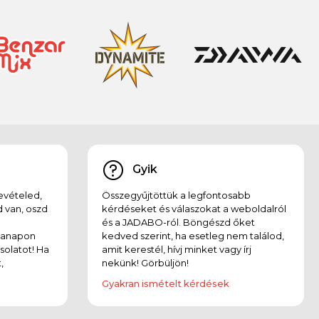
Gyik
evételed,
Összegyűjtöttük a legfontosabb
 van, oszd
kérdéseket és válaszokat a weboldalról
és a JADABO-ról. Böngészd őket
kanapon
kedved szerint, ha esetleg nem találod,
solatot! Ha
amit kerestél, hívj minket vagy írj
,
nekünk! Görbüljön!
Gyakran ismételt kérdések