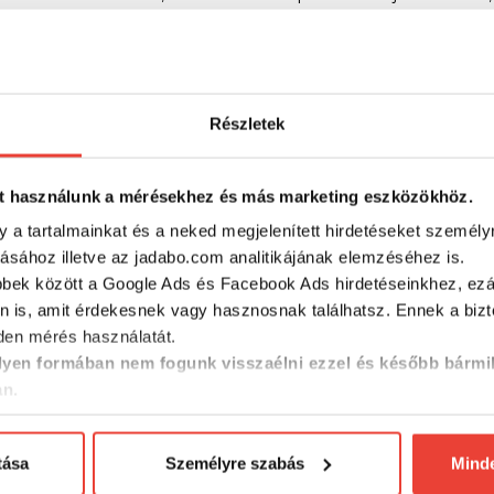
, fekete sügér, valamint kapitális méretű sügérek és domolykók 
Részletek
RÉSZLETES ADATOK
t használunk a mérésekhez és más marketing eszközökhöz.
y a tartalmainkat és a neked megjelenített hirdetéseket személy
tásához illetve az jadabo.com analitikájának elemzéséhez is.
bbek között a Google Ads és Facebook Ads hirdetéseinkhez, ezál
n is, amit érdekesnek vagy hasznosnak találhatsz. Ennek a biz
en mérés használatát.
yen formában nem fogunk visszaélni ezzel és később bármi
an.
SZINTÉN KIVÁLÓAK
tása
Személyre szabás
Mind