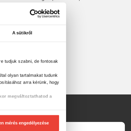
pergetéséhez.
A sütikről
re tudjuk szabni, de fontosak
tal olyan tartalmakat tudunk
tosításához
arra kérünk, hogy
kor megváltoztathatod a
en mérés engedélyezése