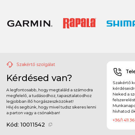
Szakértő szolgálat
Tel
Kérdésed van?
Szakértő ko
kérdéseidr
A legfontosabb, hogy megtaláld a számodra
Neked a sz
megfelelő, a tudásodhoz, tapasztalatodhoz
felszerelés
legjobban illő horgászeszközöket!
Munkanapok
Hívj és segítünk, hogy mivel tudsz sikeres lenni
hívhatod ők
a parton vagy a csónakban!
+36/1 411 36
Kód:
10011542