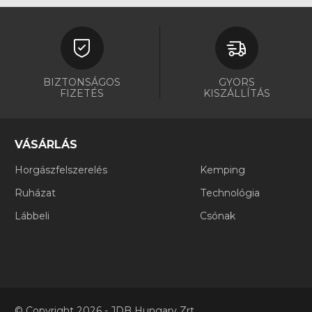
BIZTONSÁGOS
GYORS
FIZETÉS
KISZÁLLÍTÁS
VÁSÁRLÁS
Horgászfelszerelés
Kemping
Ruházat
Technológia
Lábbeli
Csónak
©
Copyright
2026 - JDB Hungary Zrt.