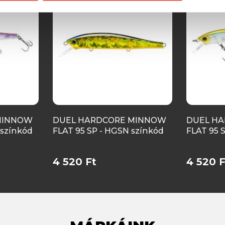
MINNOW
DUEL HARDCORE MINNOW
DUEL H
 színkód
FLAT 95 SP - HGSN színkód
FLAT 95 
4 520 Ft
4 520 F