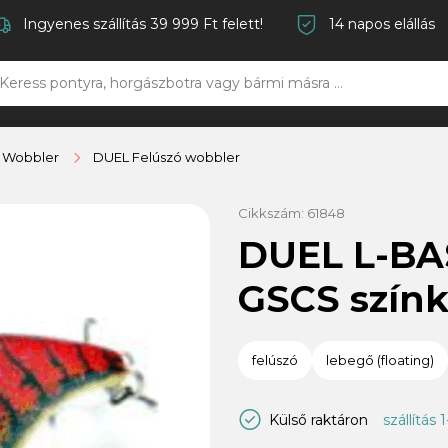
Ingyenes szállítás 39 999 Ft felett!
14 napos elállás
ó Wobbler
DUEL Felúszó wobbler
Cikkszám:
61848
DUEL L-BA
GSCS szín
felúszó
lebegő (floating)
Külső raktáron
szállítás 