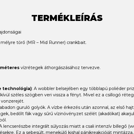
TERMÉKLEÍRÁS
jdonságai
élyre törő (MR – Mid Runner) crankbait.
0 méteres
vízrétegek áthorgászásához tervezve.
 technológia)
: A wobbler belsejében egy többlapú poliéder pri
kívül széles szögben veri vissza a fényt. Mivel ez a csillogó réteg
 vonzerejét.
badon guruló golyók. A vízbe érkezés után azonnal, az első hajtá
tégek, bedőlt fák vagy sűrű vízinövényzet szélét (akadókat) aka
ból.
 A lencserészbe integrált súlyozás miatt a csali intenzív billegő (
érésekre. Ez a sebesült, menekülő kishal pánikreakcióját mintázza, 