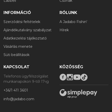
Lábbeli
Csónak
INFORMÁCIÓ
RÓLUNK
Szerződési feltételek
A Jadabo Fishin'
Ajándékutalvány szabályzat
Hírek
Adatkezelési tájékoztató
Vásárlás menete
Süti beállítások
KAPCSOLAT
KÖZÖSSÉG
Telefonos ügyfélszolgálat
munkanapokon 9-től 17-ig
+36/1 411 3601
info@jadabo.com