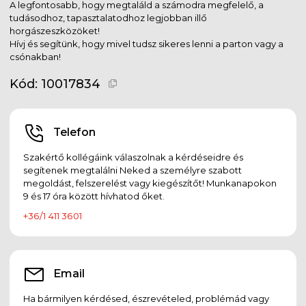
A legfontosabb, hogy megtaláld a számodra megfelelő, a
tudásodhoz, tapasztalatodhoz legjobban illő
horgászeszközöket!
Hívj és segítünk, hogy mivel tudsz sikeres lenni a parton vagy a
csónakban!
Kód:
10017834
Telefon
Szakértő kollégáink válaszolnak a kérdéseidre és
segítenek megtalálni Neked a személyre szabott
megoldást, felszerelést vagy kiegészítőt! Munkanapokon
9 és 17 óra között hívhatod őket.
+36/1 411 3601
Email
Ha bármilyen kérdésed, észrevételed, problémád vagy