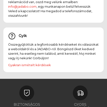
reklamációd van, oszd meg velünk emailben:
info@jadabo.com
, egy munkanapon belül felvesszük
Veled a kapcsolatot! Ha megadod a telefonszámodat,
visszahívunk!
Gyik
Összegyűjtöttük a legfontosabb kérdéseket és válaszokat
a weboldalról és a JADABO-ról. Böngészd őket kedved
szerint, ha esetleg nem találod, amit kerestél, hívj minket
vagy írj nekünk! Görbüljön!
Gyakran ismételt kérdések
BIZTONSÁGOS
GYORS