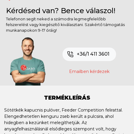
Kérdésed van? Bence válaszol!
Telefonon segít neked a számodra legmegfelelőbb
felszerelést vagy kiegészítő kiválasztani. Szakértő támogatás
munkanapokon 9-17 óráig!
+36/1 411 3601
Emailben kérdezek
TERMÉKLEÍRÁS
Sötétkék kapucnis pulóver, Feeder Competition felirattal.
Elengedhetetlen kenguru zseb került a pulcsira, ahol
hidegben a kezünket melegíthetjük. Az
anyagfelhasználásnál elsődleges szempont volt, hogy