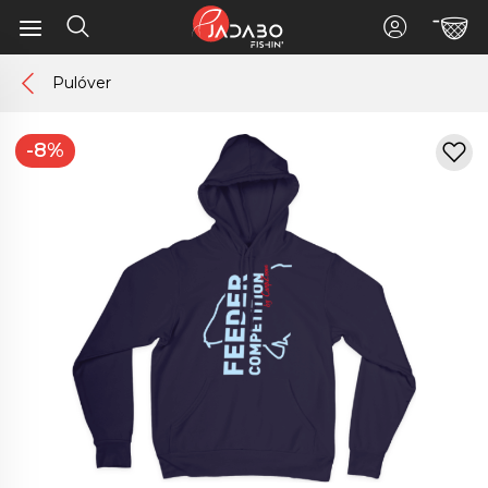
Pulóver
-8%