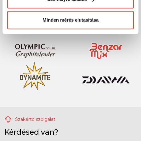
megváltoztathatod a döntésed ezzel kapcsolatban.
Előre is köszönjük!
Minden mérés elutasítása
Szakértő szolgálat
Kérdésed van?