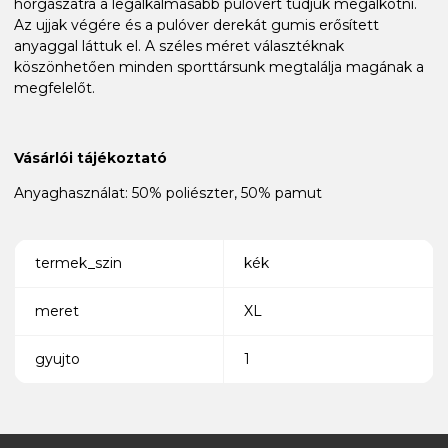
horgászatra a legalkalmasabb pulóvert tudjuk megalkotni.
Az ujjak végére és a pulóver derekát gumis erősített
anyaggal láttuk el. A széles méret választéknak
köszönhetően minden sporttársunk megtalálja magának a
megfelelőt.
Vásárlói tájékoztató
Anyaghasználat: 50% poliészter, 50% pamut
termek_szin
kék
meret
XL
gyujto
1