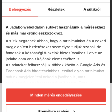
12 338 Ft
Beleegyezés
Részletek
A sütikről
Reiva Kapucnis pulóver L
A Jadabo weboldalon sütiket használunk a mérésekhez
-18%
és más marketing eszközökhöz.
12 338 Ft
A sütik segítenek abban, hogy a tartalmainkat és a neked
megjelenített hirdetéseket személyre tudjuk szabni, de
Sonik Kapucnis Pulóver Green-Xl
fontosak a közösségi funkciók biztosításához illetve az
jadabo.com analitikájának elemzéséhez is.
Az adatokat felhasználjuk többek között a Google Ads és
11 690 Ft
Facebook Ads hirdetéseinkhez, ezáltal olyan tartalmakat
tudunk megjeleníteni neked a jövőben is, amit
érdekesnek vagy hasznosnak találhatsz. Ennek a
biztosításához
arra kérünk, hogy engedd meg
számunkra minden mérés használatát.
Minden mérés engedélyezése
MÁRKÁINK
Természetesen
soha semmilyen formában nem fogunk
visszaélni ezzel és később bármikor
Személyre szabás