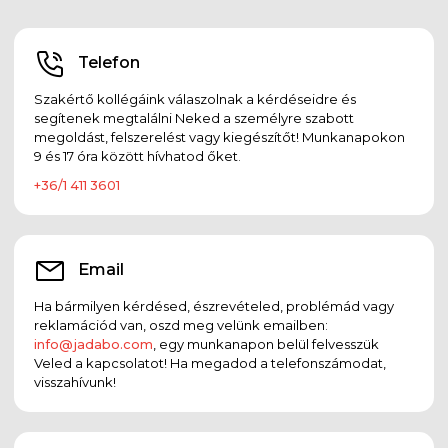
Telefon
Szakértő kollégáink válaszolnak a kérdéseidre és
segítenek megtalálni Neked a személyre szabott
megoldást, felszerelést vagy kiegészítőt! Munkanapokon
9 és 17 óra között hívhatod őket.
+36/1 411 3601
Email
Ha bármilyen kérdésed, észrevételed, problémád vagy
reklamációd van, oszd meg velünk emailben:
info@jadabo.com
, egy munkanapon belül felvesszük
Veled a kapcsolatot! Ha megadod a telefonszámodat,
visszahívunk!