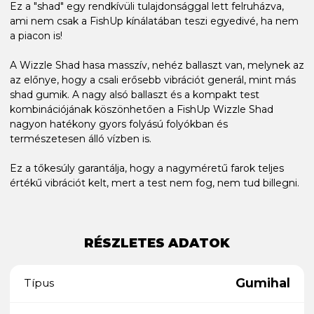
Ez a "shad" egy rendkívüli tulajdonsággal lett felruházva,
ami nem csak a FishUp kínálatában teszi egyedivé, ha nem
a piacon is!
A Wizzle Shad hasa masszív, nehéz ballaszt van, melynek az
az előnye, hogy a csali erősebb vibrációt generál, mint más
shad gumik. A nagy alsó ballaszt és a kompakt test
kombinációjának köszönhetően a FishUp Wizzle Shad
nagyon hatékony gyors folyású folyókban és
természetesen álló vízben is.
Ez a tőkesúly garantálja, hogy a nagyméretű farok teljes
értékű vibrációt kelt, mert a test nem fog, nem tud billegni.
RÉSZLETES ADATOK
Gumihal
Típus