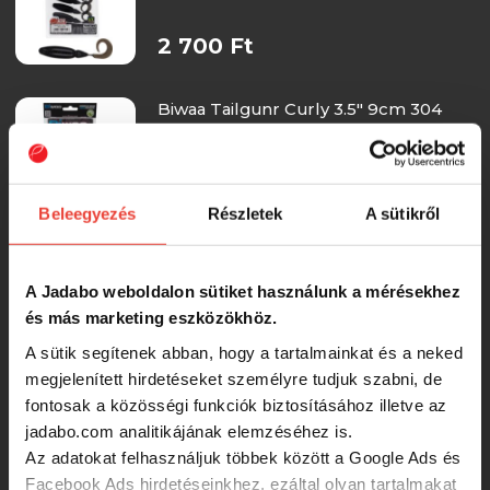
2 700 Ft
Biwaa Tailgunr Curly 3.5" 9cm 304
Pink Ice gumihal
2 700 Ft
Beleegyezés
Részletek
A sütikről
Biwaa Tailgunr Curly 3.5" 9cm 202
Limetreuse gumihal
A Jadabo weboldalon sütiket használunk a mérésekhez
és más marketing eszközökhöz.
2 700 Ft
A sütik segítenek abban, hogy a tartalmainkat és a neked
megjelenített hirdetéseket személyre tudjuk szabni, de
fontosak a közösségi funkciók biztosításához illetve az
Biwaa Tailgunr Curly 3.5" 9cm 008
jadabo.com analitikájának elemzéséhez is.
Pearl White
Az adatokat felhasználjuk többek között a Google Ads és
Facebook Ads hirdetéseinkhez, ezáltal olyan tartalmakat