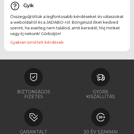
Gyik
Összegyűjtöttük a legfontosabb kérdéseket és válaszokat
a weboldalról és a JADABO-ról. Böngészd őket kedved
szerint, ha esetleg nem találod, amit kerestél, hívj minket
vagy írj nekünk! Görbüljön!
Gyakran ismételt kérdések
BIZTONSÁGOS
GYORS
FIZETÉS
KISZÁLLÍTÁS
GARANTÁLT
30 ÉV SZAKMAI