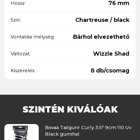
76 mm
Hossz
Chartreuse / black
Szín
Bárhol elvezethető
Vontatási mélység
Wizzle Shad
Változat
8 db/csomag
Kiszerelés
SZINTÉN KIVÁLÓAK
Biwaa Tailgunr Curly 3.5" 9cm 110 Uv
Black gumihal