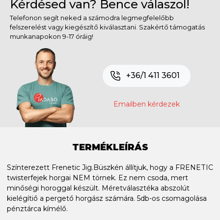
Kérdésed van? Bence válaszol!
Telefonon segít neked a számodra legmegfelelőbb
felszerelést vagy kiegészítő kiválasztani. Szakértő támogatás
munkanapokon 9-17 óráig!
+36/1 411 3601
Emailben kérdezek
TERMÉKLEÍRÁS
Színterezett Frenetic Jig.Büszkén állítjuk, hogy a FRENETIC
twisterfejek horgai NEM törnek. Ez nem csoda, mert
minőségi horoggal készült. Méretválasztéka abszolút
kielégítiő a pergető horgász számára. 5db-os csomagolása
pénztárca kímélő.