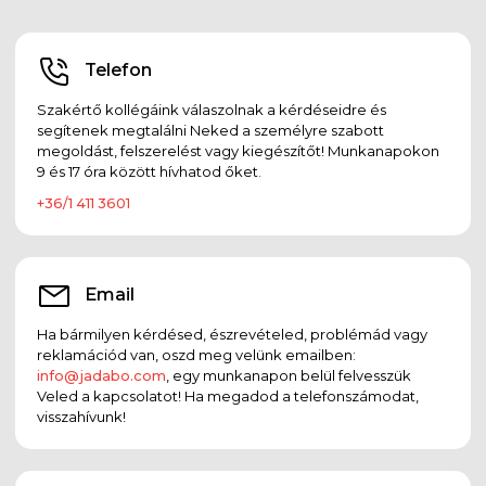
Telefon
Szakértő kollégáink válaszolnak a kérdéseidre és
segítenek megtalálni Neked a személyre szabott
megoldást, felszerelést vagy kiegészítőt! Munkanapokon
9 és 17 óra között hívhatod őket.
+36/1 411 3601
Email
Ha bármilyen kérdésed, észrevételed, problémád vagy
reklamációd van, oszd meg velünk emailben:
info@jadabo.com
, egy munkanapon belül felvesszük
Veled a kapcsolatot! Ha megadod a telefonszámodat,
visszahívunk!