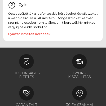
Gyik
Összegyűjtöttük a legfontosabb kérdéseket és válaszokat
a weboldalról és a JADABO-ról. Böngészd őket kedved
szerint, ha esetleg nem találod, amit kerestél, hívj minket
vagy írj nekünk! Görbüljön!
Gyakran ismételt kérdések
BIZTONSÁGOS
GYORS
FIZETÉS
KISZÁLLÍTÁS
GARANTÁLT
30 ÉV SZAKMAI