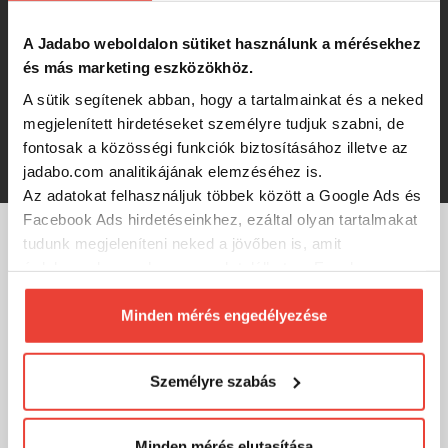
950 Ft
A Jadabo weboldalon sütiket használunk a mérésekhez
és más marketing eszközökhöz.
L&K Micro Jig 2316 Fej 1 5G
A sütik segítenek abban, hogy a tartalmainkat és a neked
megjelenített hirdetéseket személyre tudjuk szabni, de
fontosak a közösségi funkciók biztosításához illetve az
930 Ft
jadabo.com analitikájának elemzéséhez is.
Az adatokat felhasználjuk többek között a Google Ads és
Facebook Ads hirdetéseinkhez, ezáltal olyan tartalmakat
tudunk megjeleníteni neked a jövőben is, amit
MÁRKÁINK
érdekesnek vagy hasznosnak találhatsz. Ennek a
biztosításához
arra kérünk, hogy engedd meg
számunkra minden mérés használatát.
Minden mérés engedélyezése
Természetesen
soha semmilyen formában nem fogunk
visszaélni ezzel és később bármikor
Személyre szabás
megváltoztathatod a döntésed ezzel kapcsolatban.
Előre is köszönjük!
Minden mérés elutasítása