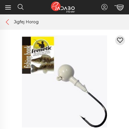
Jigfej Horog