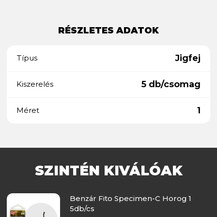
RÉSZLETES ADATOK
Jigfej
Típus
5 db/csomag
Kiszerelés
1
Méret
SZINTÉN KIVÁLÓAK
Benzár Fito Specimen-C Horog 1
5db/cs