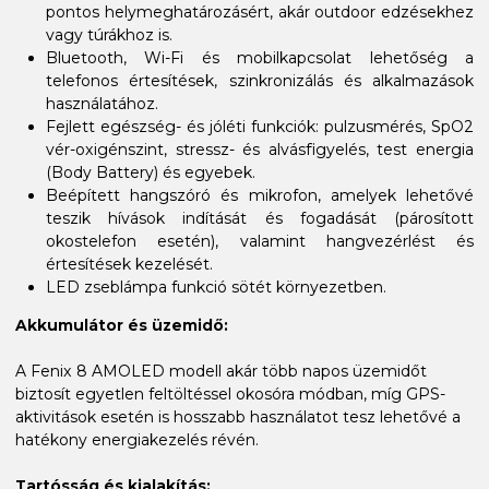
pontos helymeghatározásért, akár outdoor edzésekhez
vagy túrákhoz is.
Bluetooth, Wi-Fi és mobilkapcsolat lehetőség a
telefonos értesítések, szinkronizálás és alkalmazások
használatához.
Fejlett egészség- és jóléti funkciók: pulzusmérés, SpO2
vér-oxigénszint, stressz- és alvásfigyelés, test energia
(Body Battery) és egyebek.
Beépített hangszóró és mikrofon, amelyek lehetővé
teszik hívások indítását és fogadását (párosított
okostelefon esetén), valamint hangvezérlést és
értesítések kezelését.
LED zseblámpa funkció sötét környezetben.
Akkumulátor és üzemidő:
A Fenix 8 AMOLED modell akár több napos üzemidőt
biztosít egyetlen feltöltéssel okosóra módban, míg GPS-
aktivitások esetén is hosszabb használatot tesz lehetővé a
hatékony energiakezelés révén.
Tartósság és kialakítás: