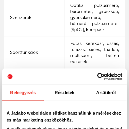
Optikai pulzusmérő,
barométer, giroszkóp,
Szenzorok
gyorsulásmérő,
hőmérő, pulzoximéter
(SpO2), kompasz
Futás, kerékpár, úszás,
túrázás, síelés, triatlon,
Sportfunkciók
multisport, beltéri
edzések
Pulzusfigyelés,
alváskövetés,
Egészség és jólét
stresszfigyelés, Body
Beleegyezés
Részletek
A sütikről
Battery energiamérés,
oxigénszint mérés
A Jadabo weboldalon sütiket használunk a mérésekhez
Bluetooth, Wi-Fi, ANT+,
Kapcsolat
kompatibilis Android és
és más marketing eszközökhöz.
iOS eszközökkel
A sütik segítenek abban, hogy a tartalmainkat és a neked