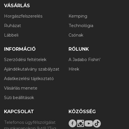
VÁSÁRLÁS
Horgászfelszerelés
Kemping
Ruházat
Technológia
Lábbeli
Csónak
INFORMÁCIÓ
RÓLUNK
Szerződési feltételek
A Jadabo Fishin'
Ajándékutalvány szabályzat
Hírek
Adatkezelési tájékoztató
Vásárlás menete
Süti beállítások
KAPCSOLAT
KÖZÖSSÉG
Telefonos ügyfélszolgálat
munkanapokon 9-től 17-ig