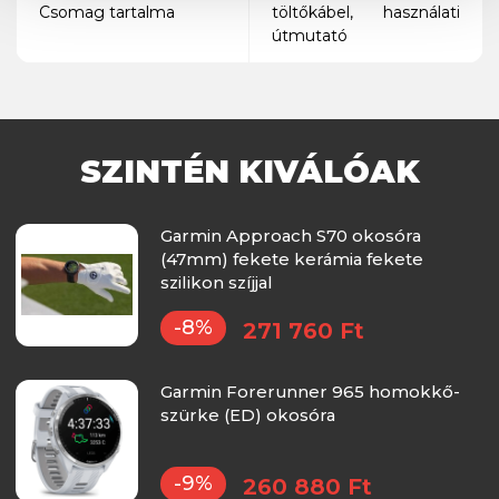
Csomag tartalma
töltőkábel, használati
útmutató
SZINTÉN KIVÁLÓAK
Garmin Approach S70 okosóra
(47mm) fekete kerámia fekete
szilikon szíjjal
-8%
271 760 Ft
Garmin Forerunner 965 homokkő-
szürke (ED) okosóra
-9%
260 880 Ft