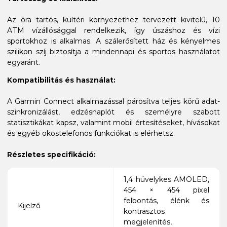
Az óra tartós, kültéri környezethez tervezett kivitelű, 10
ATM vízállósággal rendelkezik, így úszáshoz és vízi
sportokhoz is alkalmas. A szálerősített ház és kényelmes
szilikon szíj biztosítja a mindennapi és sportos használatot
egyaránt.
Kompatibilitás és használat:
A Garmin Connect alkalmazással párosítva teljes körű adat-
szinkronizálást, edzésnaplót és személyre szabott
statisztikákat kapsz, valamint mobil értesítéseket, hívásokat
és egyéb okostelefonos funkciókat is elérhetsz.
Részletes specifikáció:
1,4 hüvelykes AMOLED,
454 × 454 pixel
felbontás, élénk és
Kijelző
kontrasztos
megjelenítés,