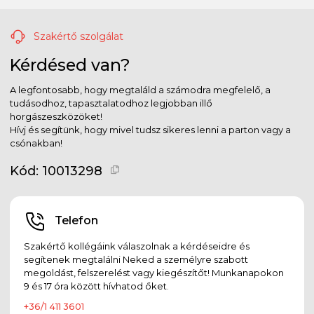
Szakértő szolgálat
Kérdésed van?
A legfontosabb, hogy megtaláld a számodra megfelelő, a
tudásodhoz, tapasztalatodhoz legjobban illő
horgászeszközöket!
Hívj és segítünk, hogy mivel tudsz sikeres lenni a parton vagy a
csónakban!
Kód:
10013298
Telefon
Szakértő kollégáink válaszolnak a kérdéseidre és
segítenek megtalálni Neked a személyre szabott
megoldást, felszerelést vagy kiegészítőt! Munkanapokon
9 és 17 óra között hívhatod őket.
+36/1 411 3601