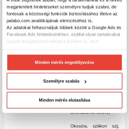
megjelenített hirdetéseket személyre tudjuk szabni, de
Beépített zenelejátszás,
fontosak a közösségi funkciók biztosításához illetve az
Zene
párosított telefonról
jadabo.com analitikájának elemzéséhez is.
vezérelhető
Az adatokat felhasználjuk többek között a Google Ads és
Facebook Ads hirdetéseinkhez, ezáltal olyan tartalmakat
Hívások, üzenetek,
tudunk megjeleníteni neked a jövőben is, amit
értesítések, naptár,
Okos értesítések
alkalmazások kezelése
érdekesnek vagy hasznosnak találhatsz. Ennek a
közvetlenül az órán
biztosításához
arra kérünk, hogy engedd meg
számunkra minden mérés használatát.
Minden mérés engedélyezése
LED zseblámpa,
Természetesen
soha semmilyen formában nem fogunk
hangvezérlés, térképek,
visszaélni ezzel és később bármikor
Egyéb funkciók
navigáció, Garmin Pay
Személyre szabás
megváltoztathatod a döntésed ezzel kapcsolatban.
fizetés lehetőség
Előre is köszönjük!
Minden mérés elutasítása
Cserélhető szilikon szíj
Szíj
(szín:
sötétszürke/fekete)
Okosóra, szilikon szíj,