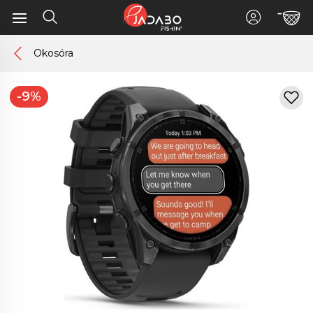
Okosóra
-9%