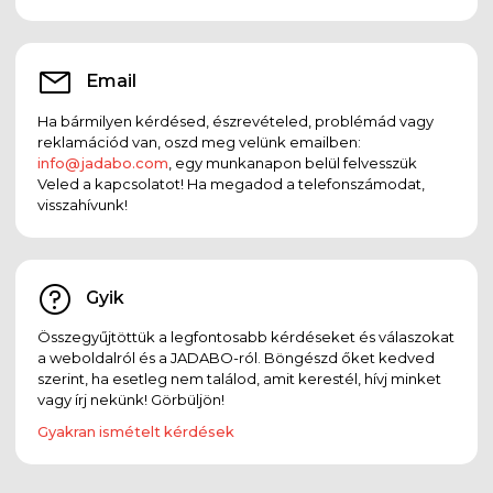
Email
Ha bármilyen kérdésed, észrevételed, problémád vagy
reklamációd van, oszd meg velünk emailben:
info@jadabo.com
, egy munkanapon belül felvesszük
Veled a kapcsolatot! Ha megadod a telefonszámodat,
visszahívunk!
Gyik
Összegyűjtöttük a legfontosabb kérdéseket és válaszokat
a weboldalról és a JADABO-ról. Böngészd őket kedved
szerint, ha esetleg nem találod, amit kerestél, hívj minket
vagy írj nekünk! Görbüljön!
Gyakran ismételt kérdések