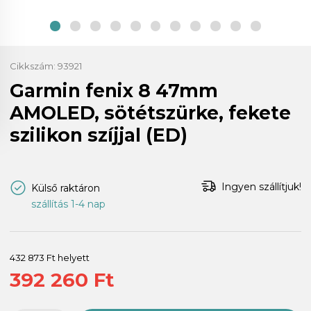
Cikkszám:
93921
Garmin fenix 8 47mm
AMOLED, sötétszürke, fekete
szilikon szíjjal (ED)
Ingyen szállítjuk!
Külső raktáron
szállítás 1-4 nap
432 873 Ft helyett
392 260 Ft