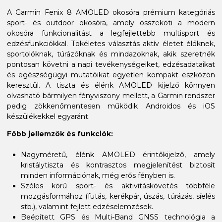
A Garmin Fenix 8 AMOLED okosóra prémium kategóriás
sport- és outdoor okosóra, amely összeköti a modern
okosóra funkcionalitást a legfejlettebb multisport és
edzésfunkciókkal. Tökéletes választás aktív életet élőknek,
sportolóknak, túrázóknak és mindazoknak, akik szeretnék
pontosan követni a napi tevékenységeiket, edzésadataikat
és egészségügyi mutatóikat egyetlen kompakt eszközön
keresztül. A tiszta és élénk AMOLED kijelző könnyen
olvasható bármilyen fényviszony mellett, a Garmin rendszer
pedig zökkenőmentesen működik Androidos és iOS
készülékekkel egyaránt.
Főbb jellemzők és funkciók:
Nagyméretű, élénk AMOLED érintőkijelző, amely
kristálytiszta és kontrasztos megjelenítést biztosít
minden információnak, még erős fényben is.
Széles körű sport- és aktivitáskövetés többféle
mozgásformához (futás, kerékpár, úszás, túrázás, síelés
stb.), valamint fejlett edzéselemzések.
Beépített GPS és Multi-Band GNSS technológia a