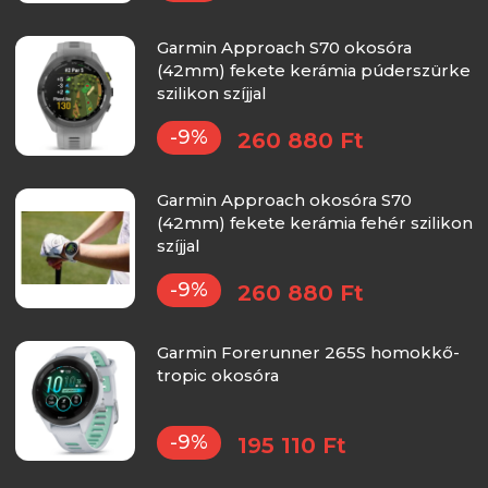
Garmin Approach S70 okosóra
(42mm) fekete kerámia púderszürke
szilikon szíjjal
-9%
260 880 Ft
Garmin Approach okosóra S70
(42mm) fekete kerámia fehér szilikon
szíjjal
-9%
260 880 Ft
Garmin Forerunner 265S homokkő-
tropic okosóra
-9%
195 110 Ft