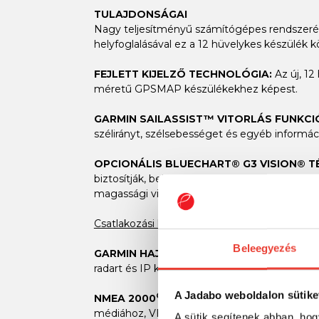
TULAJDONSÁGAI
Nagy teljesítményű számítógépes
rendszerév
helyfoglalásával ez a 12 hüvelykes készülék
FEJLETT KIJELZŐ TECHNOLÓGIA:
Az új, 12
méretű GPSMAP készülékekhez képest.
GARMIN SAILASSIST™ VITORLÁS FUNKCI
szélirányt, szélsebességet és egyéb informác
OPCIONÁLIS BLUECHART® G3 VISION® T
biztosítják, beleértve az automatikus útvonal
magassági viszonyokat a tervezés során. HD é
Csatlakozási lehetőségek:
Beleegyezés
GARMIN HAJÓZÁSI HÁLÓZAT:
Ha több, kom
radart és IP kamera videókat – oszthatják m
A Jadabo weboldalon sütike
®
NMEA 2000
ÉS NMEA 0183 HÁLÓZATOK
médiához, VHF-hez, AIS-hez és egyebekhez,
A sütik segítenek abban, hog