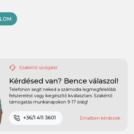
OLOM
Szakértő szolgálat
Kérdésed van? Bence válaszol!
Telefonon segít neked a számodra legmegfelelőbb
felszerelést vagy kiegészítő kiválasztani. Szakértő
támogatás munkanapokon 9-17 óráig!
+36/1 411 3601
Emailben kérdezek