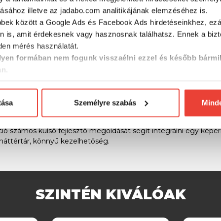
tásához illetve az jadabo.com analitikájának elemzéséhez is.
Wi-Fi®-n keresztül csatlakozhatsz az ingyenes mobilalkalmazáss
bbek között a Google Ads és Facebook Ads hirdetéseinkhez, ezál
 szoftverfrissítésekhez, a Garmin Helm™ digitális kapcsolóvezér
n is, amit érdekesnek vagy hasznosnak találhatsz. Ennek a biz
en mérés használatát.
efonról és táblagépről is lehet vezérelni a készüléket, vagy máso
yen formában nem fogunk visszaélni ezzel és később bármi
an.
oztasd kedvenc eszközeid, például a Quatix tengeri órát, gWind
on is látható a vitorlás pontos helyzeta az óra térképén.
tása
Személyre szabás
Mind
al kapcsolódhat a chartplotter, akár egyes Yamahákkal is.
ció számos külső fejlesztő megoldását segít integrálni egy képe
 háttértár, könnyű kezelhetőség.
SZINTÉN KIVÁLÓAK