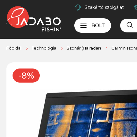
Szakértő szolgálat
BOLT
Főoldal
Technológia
Szonár (Halradar)
Garmin szoná
-8%