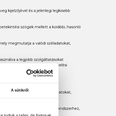
eg kijelzőjével és a jelenlegi legkisebb
 betekintési szögek mellett a korábbi, hasonló
, mely megmutatja a valódi széladatokat,
asználva a legjobb szolgáltatásokat
apály meder , vagy híd alatti átkelési
A sütikről
ldául térképeket, felhasználói adatokat,
őjárásvevőhöz, Fusion-Link™ audiorendszerhez,
re tudjuk szabni, de fontosak