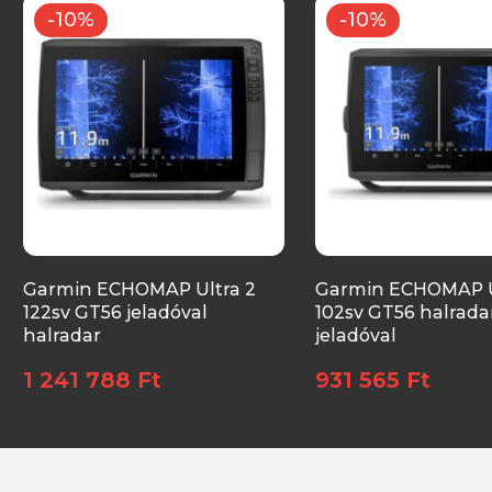
-10%
-10%
Garmin ECHOMAP Ultra 2
Garmin ECHOMAP U
122sv GT56 jeladóval
102sv GT56 halrada
halradar
jeladóval
1 241 788 Ft
931 565 Ft