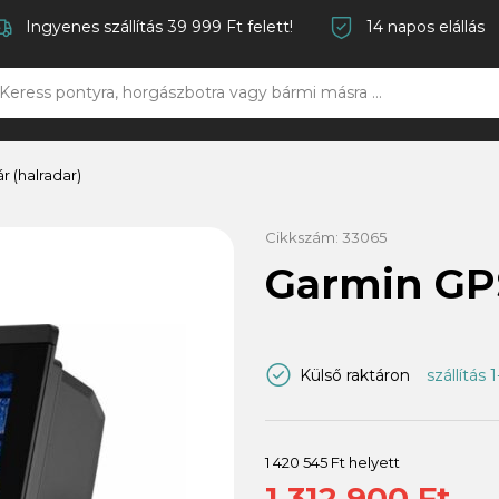
Ingyenes szállítás 39 999 Ft felett!
14 napos elállás
r (halradar)
Cikkszám:
33065
Garmin GP
Külső raktáron
szállítás 
1 420 545 Ft helyett
1 312 900 Ft