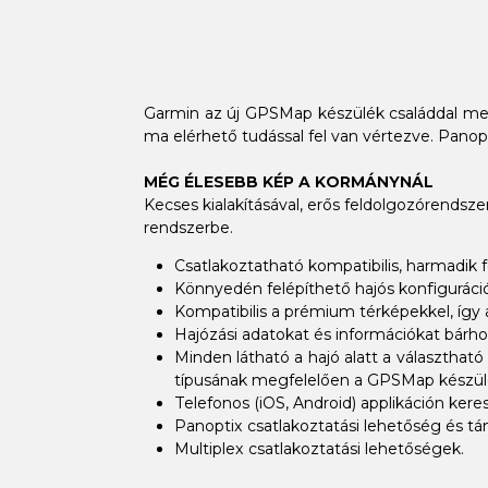
Garmin
az új GPSMap
készülék családdal meg
ma elérhető tudással fel van vértezve. Panopt
MÉG ÉLESEBB KÉP A KORMÁNYNÁL
Kecses kialakításával, erős feldolgozórendszer
rendszerbe.
Csatlakoztatható kompatibilis, harmadik
Könnyedén felépíthető hajós konfiguráció
Kompatibilis a prémium térképekkel, így 
Hajózási adatokat és információkat bárhon
Minden látható a hajó alatt a választhat
típusának megfelelően a GPSMap készüléke
Telefonos (iOS, Android) applikáción kere
Panoptix
csatlakoztatási lehetőség és tá
Multiplex csatlakoztatási lehetőségek.