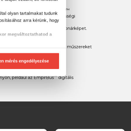
al, így hozzáférhetsz a OneChart™
tal olyan tartalmakat tudunk
léshez, a Garmin Quickdraw™ közösségi
tosításához
arra kérünk, hogy
dik képernyőként lehet látni a szonárképet.
kor megváltoztathatod a
 2 széljeladókat, GNX™ Wind hajós műszereket
en mérés engedélyezése
™
rnyőn, például az EmpirBus
digitális