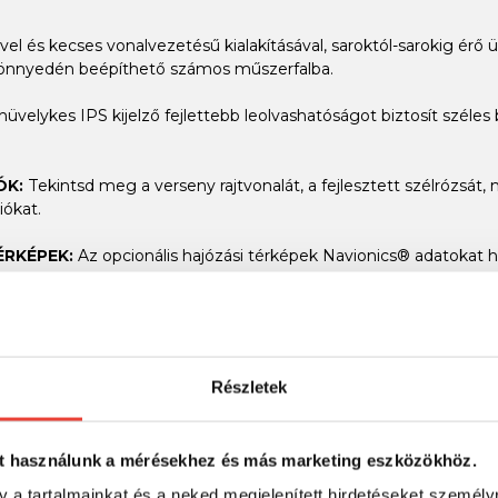
el és kecses vonalvezetésű kialakításával, saroktól-sarokig érő üv
 könnyedén beépíthető számos műszerfalba.
 hüvelykes IPS kijelző fejlettebb leolvashatóságot biztosít széles
ÓK:
Tekintsd meg a verseny rajtvonalát, a fejlesztett szélrózsát
iókat.
ÉRKÉPEK:
Az opcionális hajózási térképek Navionics® adatokat h
tervezés ( Auto Guidance) funkciót, amely figyelembe veszi az ár-
s full HD, nagy betekintési szögű, IPS kijelző
Részletek
patibilis Garmin eszköz van a hajón, akkor azok információit – pé
eg egymással.
t használunk a mérésekhez és más marketing eszközökhöz.
:
Csatlakozz kompatibilis autopilothoz, digitális kapcsolóhoz, id
 melyeket egy képernyőn láthatsz.
y a tartalmainkat és a neked megjelenített hirdetéseket személy