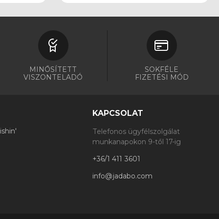
MINŐSÍTETT
SOKFÉLE
VISZONTELADÓ
FIZETÉSI MÓD
KAPCSOLAT
shin'
Telefonos ügyfélszolgálat
munkanapokon 9-től 17-ig
+36/1 411 3601
info@jadabo.com