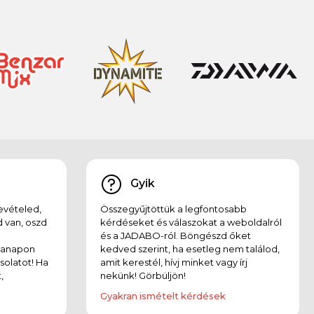
Gyik
evételed,
Összegyűjtöttük a legfontosabb
 van, oszd
kérdéseket és válaszokat a weboldalról
és a JADABO-ról. Böngészd őket
kanapon
kedved szerint, ha esetleg nem találod,
solatot! Ha
amit kerestél, hívj minket vagy írj
,
nekünk! Görbüljön!
Gyakran ismételt kérdések