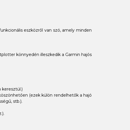
ifunkcionális eszközről van szó, amely minden
artplotter könnyedén illeszkedik a Garmin hajós
 keresztül.)
k köszönhetően (ezek külön rendelhetők a hajó
égű, stb.).
.).