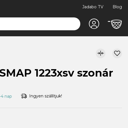
Jadabo TV
Blog
SMAP 1223xsv szonár
Ingyen szállítjuk!
1-4 nap