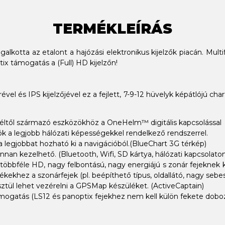
TERMÉKLEÍRÁS
alkotta az etalont a hajózási elektronikus kijelzők piacán. Mult
ix támogatás a (Full) HD kijelzőn!
ével és IPS kijelzőjével ez a fejlett, 7-9-12 hüvelyk képátlójú ch
 féltől származó eszközökhöz a OneHelm™ digitális kapcsolással
k a legjobb hálózati képességekkel rendelkező rendszerrel.
a legjobbat hozható ki a navigációból.(BlueChart 3G térkép)
nan kezelhető. (Bluetooth, Wifi, SD kártya, hálózati kapcsolaton
ó többféle HD, nagy felbontású, nagy energiájú s zonár fejekne
khez a szonárfejek (pl. beépíthető típus, oldallátó, nagy sebess
sztül lehet vezérelni a GPSMap készüléket. (ActiveCaptain)
mogatás (LS12 és panoptix fejekhez nem kell külön fekete doboz