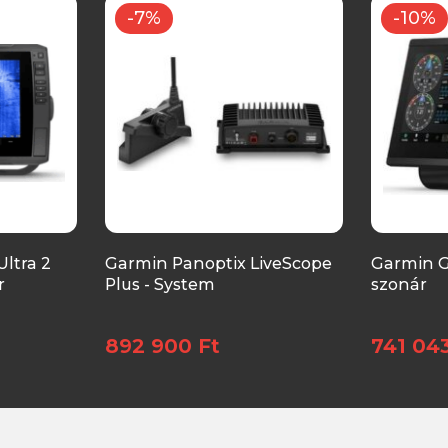
-7%
-10%
ltra 2
Garmin Panoptix LiveScope
Garmin 
r
Plus - System
szonár
892 900 Ft
741 043