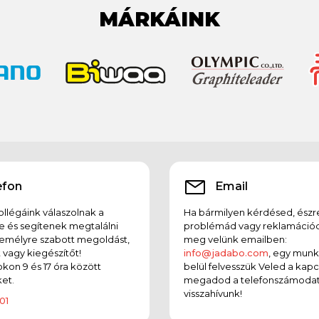
MÁRKÁINK
efon
Email
llégáink válaszolnak a
Ha bármilyen kérdésed, észr
e és segítenek megtalálni
problémád vagy reklamációd
emélyre szabott megoldást,
meg velünk emailben:
t vagy kiegészítőt!
info@jadabo.com
, egy mun
on 9 és 17 óra között
belül felvesszük Veled a kapc
et.
megadod a telefonszámodat
visszahívunk!
01