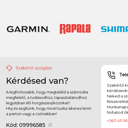
Szakértő szolgálat
Tel
Kérdésed van?
Szakértő ko
kérdéseidr
A legfontosabb, hogy megtaláld a számodra
Neked a sz
megfelelő, a tudásodhoz, tapasztalatodhoz
felszerelés
legjobban illő horgászeszközöket!
Munkanapok
Hívj és segítünk, hogy mivel tudsz sikeres lenni
hívhatod ők
a parton vagy a csónakban!
+36/1 411 36
Kód:
09996585