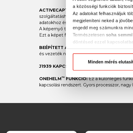
a közösségi funkciók biztosí
®
ACTIVECAPTAIN
APPLICATIO:
Beépített 
Az adatokat felhasználjuk tö
szolgáltatáshoz, intelligens értesítésekhez,
megjeleníteni neked a jövőbe
adatokhoz és még számos egyébhez.
engedd meg számunkra mind
A képernyő tükrözés alapfunkció, így akár tel
Természetesen
soha semmil
Ezt a képet fel is lehet venni.
döntésed ezzel kapcsolatb
BEÉPÍTETT ANT® TECHNOLÓGIA
: Csatlak
Előre is köszönjük!
és vezeték nélküli távirányítót. így pl. az órád
Minden mérés elutasí
J1939 KAPCSOLÓDÁS :
Számos motor típuss
™
ONEHELM
FUNKCIÓ:
Ez a különleges funk
kapcsolási rendszert. Gyors processzor, nagy