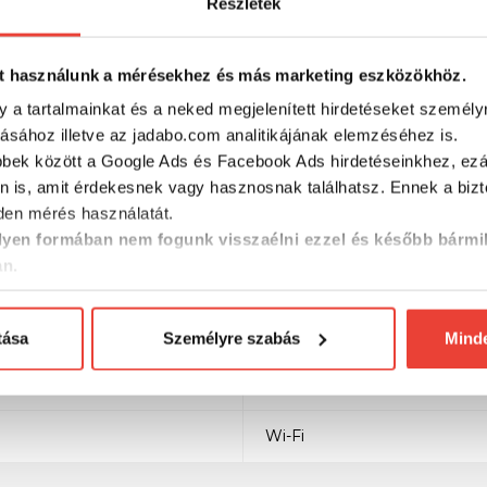
Részletek
500 W (RMS)
t használunk a mérésekhez és más marketing eszközökhöz.
IPX7
y a tartalmainkat és a neked megjelenített hirdetéseket személy
tásához illetve az jadabo.com analitikájának elemzéséhez is.
GPS
bbek között a Google Ads és Facebook Ads hirdetéseinkhez, ezál
n is, amit érdekesnek vagy hasznosnak találhatsz. Ennek a biz
QuickDraw Contours
en mérés használatát.
yen formában nem fogunk visszaélni ezzel és később bármi
800 x 480 képpont
an.
Igen
tása
Személyre szabás
Mind
Hagyományos: 50/77/200 kHz
260/455/800 kHz
Wi-Fi