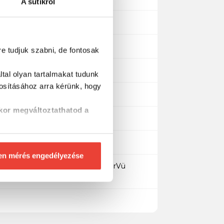
A sütikről
re tudjuk szabni, de fontosak
tal olyan tartalmakat tudunk
tosításához
arra kérünk, hogy
kor megváltoztathatod a
en mérés engedélyezése
; Chirp: közepes és magas; ClearVü