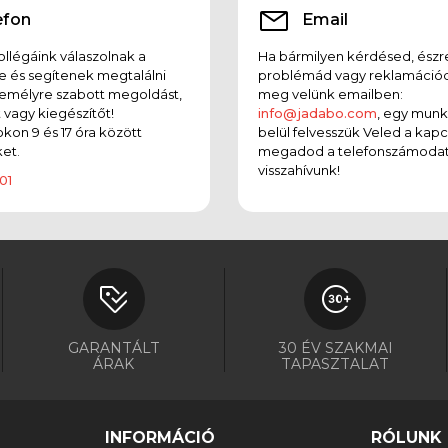
efon
Email
llégáink válaszolnak a
Ha bármilyen kérdésed, észr
e és segítenek megtalálni
problémád vagy reklamációd
emélyre szabott megoldást,
meg velünk emailben:
t vagy kiegészítőt!
info@jadabo.com
, egy mun
on 9 és 17 óra között
belül felvesszük Veled a kapc
et.
megadod a telefonszámodat
visszahívunk!
01
GARANTÁLT
30 ÉV SZAKMAI
ÁRAK
TAPASZTALAT
INFORMÁCIÓ
RÓLUNK