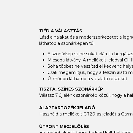
TIÉD A VÁLASZTÁS
Lásd a halakat és a mederszerkezetet a legnag
láthatod a szonárképen túl.
A szonárkép színe sokat elárul a horgászst
Micsoda látvány! A mellékelt jeldóval C
Soha többet ne veszítsd el kedvenc helyed
Csak megemlítjük, hogy a felszín alatti m
Új módon láthatod a víz alatti részeket.
TISZTA, SZÍNES SZONÁRKÉP
Válassz 7 új élénk szonárkép közül, hogy a ha
ALAPTARTOZÉK JELADÓ
Használd a mellékelt GT20-as jeladót a Ga
ÚTPONT MEGJELÖLÉS
Ha többet akarsz fogni, tudnod kell, hol kap