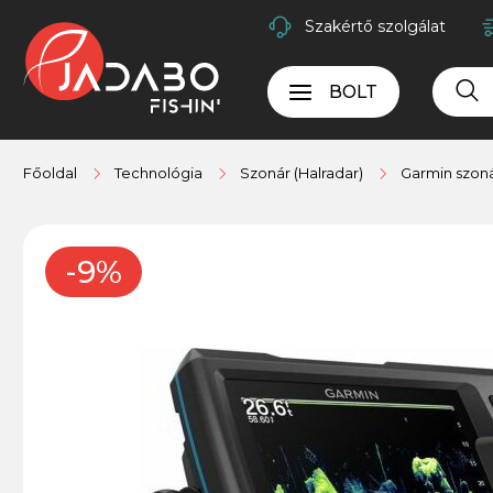
Szakértő szolgálat
BOLT
Főoldal
Technológia
Szonár (Halradar)
Garmin szoná
-9%