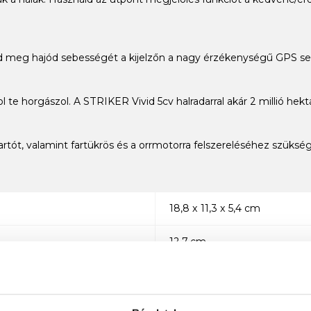
tsd meg hajód sebességét a kijelzőn a nagy érzékenységű GPS se
 te horgászol. A STRIKER Vivid 5cv halradarral akár 2 millió hekt
rtót, valamint fartükrös és a orrmotorra felszereléséhez szükség
18,8 x 11,3 x 5,4 cm
12,7 cm
WVGA színes
0,5 kg