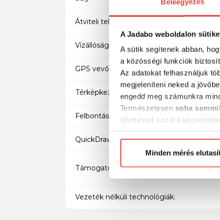
Beleegyezés
Átviteli teljesítmény:
A Jadabo weboldalon sütike
Vízállóság:
A sütik segítenek abban, hog
a közösségi funkciók biztosí
GPS vevő típusa:
Az adatokat felhasználjuk tö
megjeleníteni neked a jövőbe
Térképkezelés:
engedd meg számunkra mind
Természetesen
soha semmil
Felbontás:
döntésed ezzel kapcsolatb
Előre is köszönjük!
QuickDraw Contours támogatás:
Minden mérés elutasí
Támogatott frekvenciák:
Vezeték nélküli technológiák: