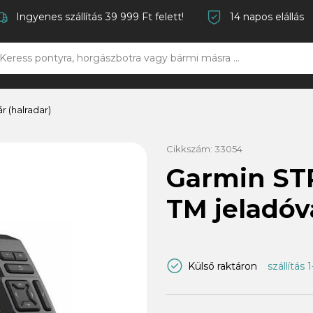
Ingyenes szállítás 39 999 Ft felett!
14 napos elállás
r (halradar)
Cikkszám:
33054
Garmin STR
TM jeladóv
Külső raktáron
szállítás 