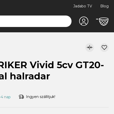
Jadabo TV
Blog
IKER Vivid 5cv GT20-
al halradar
Ingyen szállítjuk!
1-4 nap