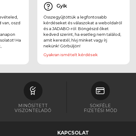
Gyik
evételed,
Összegyűjtöttük a legfontosabb
 van, oszd
kérdéseket és válaszokat a weboldalról
és a JADABO-ról. Böngészd őket
kanapon
kedved szerint, ha esetleg nem találod,
solatot! Ha
amit kerestél, hívj minket vagy írj
,
nekünk! Görbüljön!
Gyakran ismételt kérdések
MINŐSÍTETT
SOKFÉLE
VISZONTELADÓ
FIZETÉSI MÓD
KAPCSOLAT