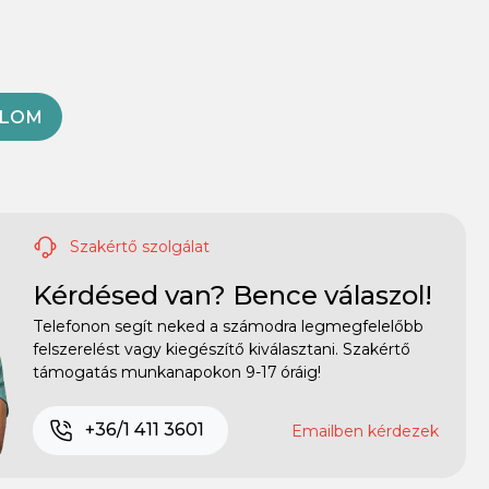
OLOM
Szakértő szolgálat
Kérdésed van? Bence válaszol!
Telefonon segít neked a számodra legmegfelelőbb
felszerelést vagy kiegészítő kiválasztani. Szakértő
támogatás munkanapokon 9-17 óráig!
+36/1 411 3601
Emailben kérdezek