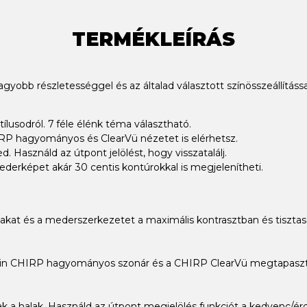
TERMÉKLEÍRÁS
yobb részletességgel és az általad választott színösszeállítássa
ílusodról. 7 féle élénk téma választható.
HIRP hagyományos és ClearVü nézetet is elérhetsz.
. Használd az útpont jelölést, hogy visszatalálj.
ederképet akár 30 centis kontúrokkal is megjelenítheti.
lakat és a mederszerkezetet a maximális kontrasztban és tisztasá
rmin CHIRP hagyományos szonár és a CHIRP ClearVü megtapaszt
nak a halak. Használd az útpont megjelölés funkciót a kedvenc/