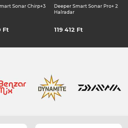
mart Sonar Chirp+3
Deeper Smart Sonar Pro+ 2
Halradar
 Ft
119 412 Ft