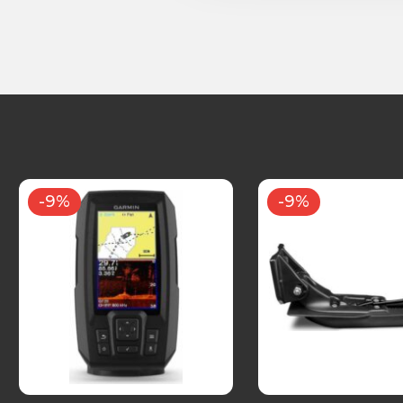
-9%
-9%