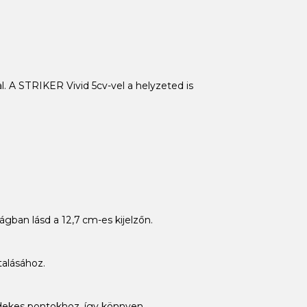
l. A STRIKER Vivid 5cv-vel a helyzeted is
gban lásd a 12,7 cm-es kijelzőn.
alásához.
érdekes pontokhoz, így könnyen