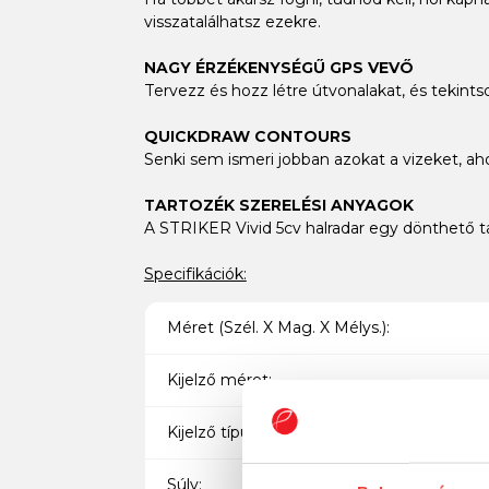
visszatalálhatsz ezekre.
NAGY ÉRZÉKENYSÉGŰ GPS VEVŐ
Tervezz és hozz létre útvonalakat, és tekin
QUICKDRAW CONTOURS
Senki sem ismeri jobban azokat a vizeket, ahol
TARTOZÉK SZERELÉSI ANYAGOK
A STRIKER Vivid 5cv halradar egy dönthető ta
Specifikációk:
Méret (Szél. X Mag. X Mélys.):
Kijelző méret:
Kijelző típus:
Súly: