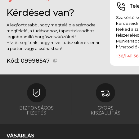
Tel
Kérdésed van?
Szakértő ko
kérdéseidr
A legfontosabb, hogy megtaláld a számodra
Neked a sz
megfelelő, a tudásodhoz, tapasztalatodhoz
felszerelés
legjobban illő horgászeszközöket!
Munkanapok
Hívj és segítünk, hogy mivel tudsz sikeres lenni
hívhatod ők
a parton vagy a csónakban!
+36/1 411 36
Kód:
09998547
BIZTONSÁGOS
GYORS
FIZETÉS
KISZÁLLÍTÁS
VÁSÁRLÁS