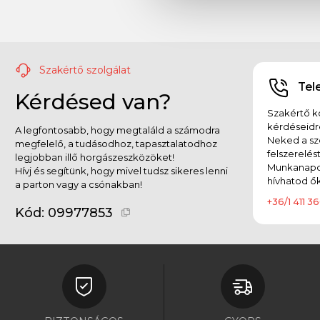
Szakértő szolgálat
Tel
Kérdésed van?
Szakértő ko
kérdéseidr
A legfontosabb, hogy megtaláld a számodra
Neked a sz
megfelelő, a tudásodhoz, tapasztalatodhoz
felszerelés
legjobban illő horgászeszközöket!
Munkanapok
Hívj és segítünk, hogy mivel tudsz sikeres lenni
hívhatod ők
a parton vagy a csónakban!
+36/1 411 36
Kód:
09977853