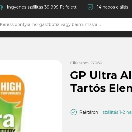
Ingyenes szállítás 39 999 Ft felett!
14 napos elállás
Cikkszám:
27060
GP Ultra A
Tartós Ele
Raktáron
szállítás 1-2 n