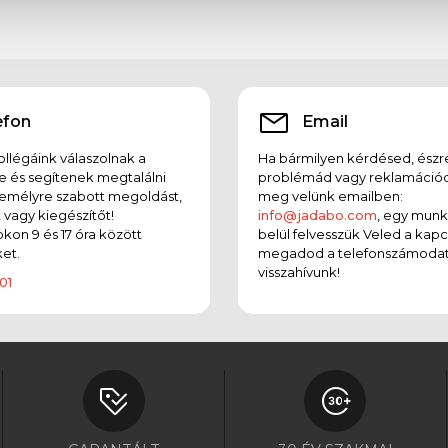
efon
Email
llégáink válaszolnak a
Ha bármilyen kérdésed, észr
e és segítenek megtalálni
problémád vagy reklamációd
emélyre szabott megoldást,
meg velünk emailben:
t vagy kiegészítőt!
info@jadabo.com
, egy mun
on 9 és 17 óra között
belül felvesszük Veled a kapc
et.
megadod a telefonszámodat
visszahívunk!
01