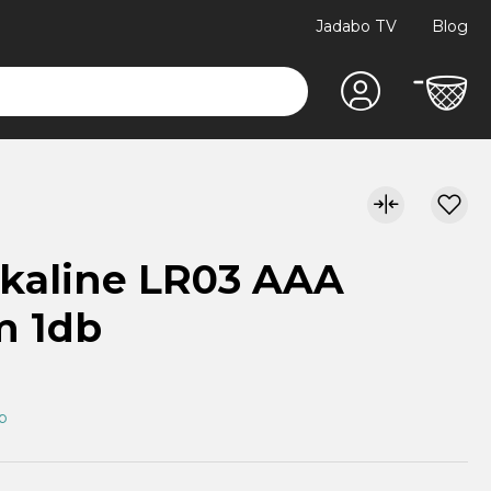
Jadabo TV
Blog
lkaline LR03 AAA
m 1db
ap