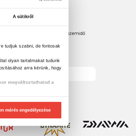
A sütikről
y teljesítményt nyújtanak kiváló üzemidő
re tudjuk szabni, de fontosak
tal olyan tartalmakat tudunk
tosításához
arra kérünk, hogy
kor megváltoztathatod a
en mérés engedélyezése