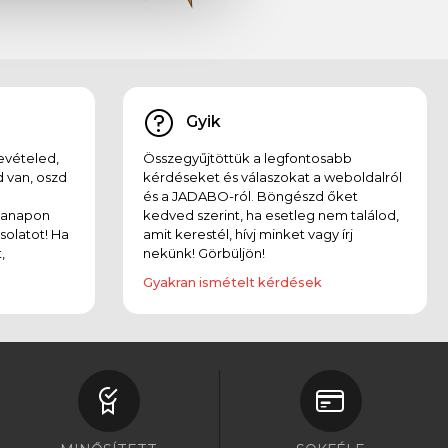
Gyik
evételed,
Összegyűjtöttük a legfontosabb
 van, oszd
kérdéseket és válaszokat a weboldalról
és a JADABO-ról. Böngészd őket
kanapon
kedved szerint, ha esetleg nem találod,
solatot! Ha
amit kerestél, hívj minket vagy írj
,
nekünk! Görbüljön!
Gyakran ismételt kérdések