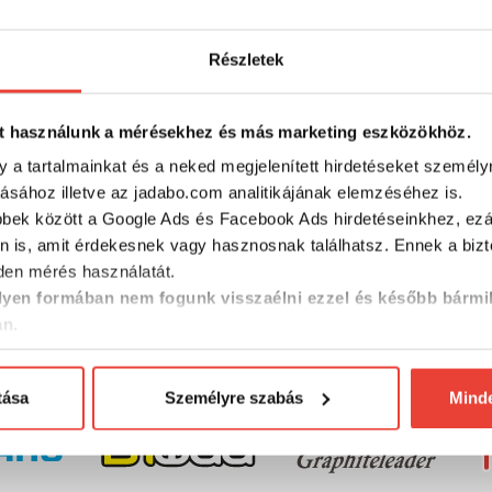
TERMÉKLEÍRÁS
Részletek
b hordozható elemes elektronikus készülékhez lett tervezve. Nag
t használunk a mérésekhez és más marketing eszközökhöz.
y a tartalmainkat és a neked megjelenített hirdetéseket személy
tásához illetve az jadabo.com analitikájának elemzéséhez is.
bbek között a Google Ads és Facebook Ads hirdetéseinkhez, ezál
n is, amit érdekesnek vagy hasznosnak találhatsz. Ennek a biz
AAA mikro elem
en mérés használatát.
yen formában nem fogunk visszaélni ezzel és később bármi
an.
MÁRKÁINK
tása
Személyre szabás
Mind