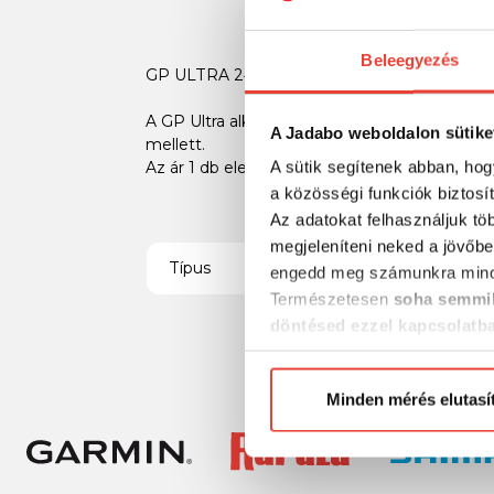
Beleegyezés
GP ULTRA 24AU,AAA 1,5V-os alkáli elem
A GP Ultra alkáli eleme speciálisan a legtöb
A Jadabo weboldalon sütike
mellett.
A sütik segítenek abban, hog
Az ár 1 db elemre vonatkozik.
a közösségi funkciók biztosí
Az adatokat felhasználjuk tö
megjeleníteni neked a jövőbe
Típus
engedd meg számunkra mind
Természetesen
soha semmil
döntésed ezzel kapcsolatb
Előre is köszönjük!
Minden mérés elutasí