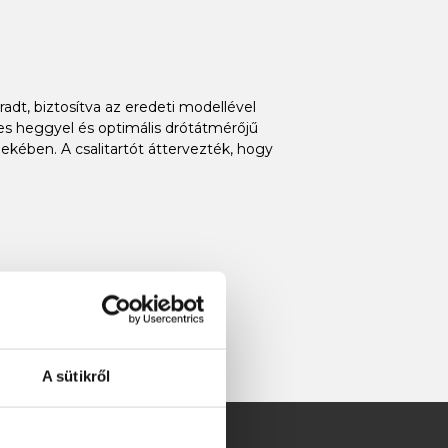
radt, biztosítva az eredeti modellével
es heggyel és optimális drótátmérőjű
kében. A csalitartót áttervezték, hogy
A sütikről