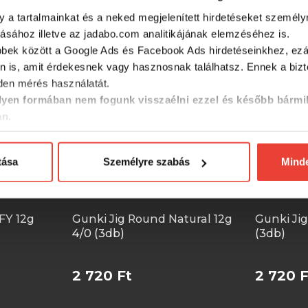
SZINTÉN KIVÁLÓAK
y a tartalmainkat és a neked megjelenített hirdetéseket személy
tásához illetve az jadabo.com analitikájának elemzéséhez is.
bbek között a Google Ads és Facebook Ads hirdetéseinkhez, ezál
n is, amit érdekesnek vagy hasznosnak találhatsz. Ennek a biz
en mérés használatát.
yen formában nem fogunk visszaélni ezzel és később bármi
an.
tása
Személyre szabás
Mind
FY 12g
Gunki Jig Round Natural 12g
Gunki Jig
4/0 (3db)
(3db)
2 720 Ft
2 720 F