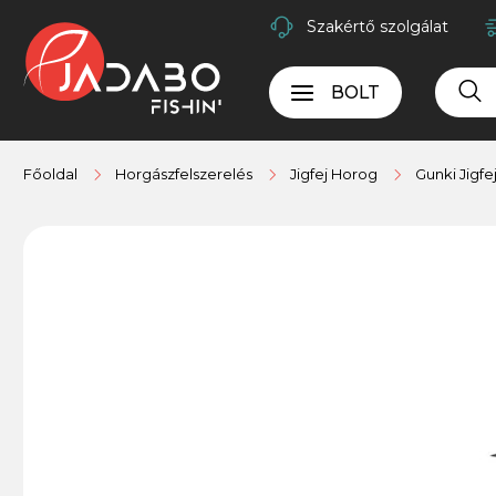
Szakértő szolgálat
BOLT
Főoldal
Horgászfelszerelés
Jigfej Horog
Gunki Jigfe