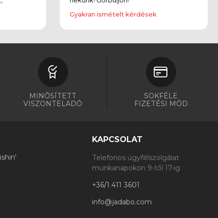
Gyakran ismételt kérdések
MINŐSÍTETT
SOKFÉLE
VISZONTELADÓ
FIZETÉSI MÓD
KAPCSOLAT
shin'
Telefonos ügyfélszolgálat
munkanapokon 9-től 17-ig
+36/1 411 3601
info@jadabo.com