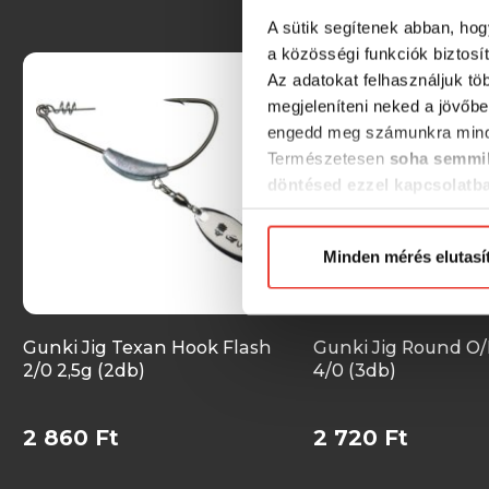
A sütik segítenek abban, hog
a közösségi funkciók biztosí
Az adatokat felhasználjuk tö
megjeleníteni neked a jövőbe
engedd meg számunkra mind
Természetesen
soha semmil
döntésed ezzel kapcsolatb
Előre is köszönjük!
Minden mérés elutasí
Gunki Jig Texan Hook Flash
Gunki Jig Round O/
2/0 2,5g (2db)
4/0 (3db)
2 860 Ft
2 720 Ft