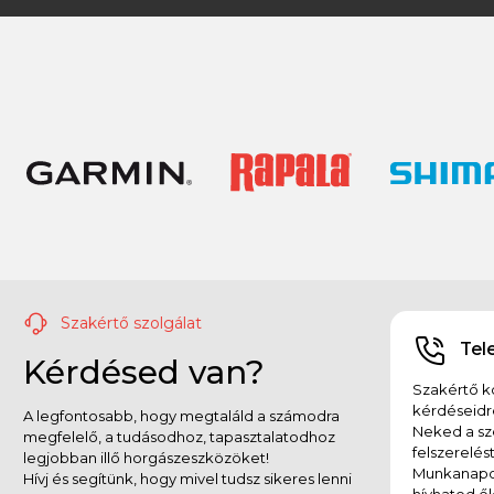
Szakértő szolgálat
Tel
Kérdésed van?
Szakértő ko
kérdéseidr
A legfontosabb, hogy megtaláld a számodra
Neked a sz
megfelelő, a tudásodhoz, tapasztalatodhoz
felszerelés
legjobban illő horgászeszközöket!
Munkanapok
Hívj és segítünk, hogy mivel tudsz sikeres lenni
hívhatod ők