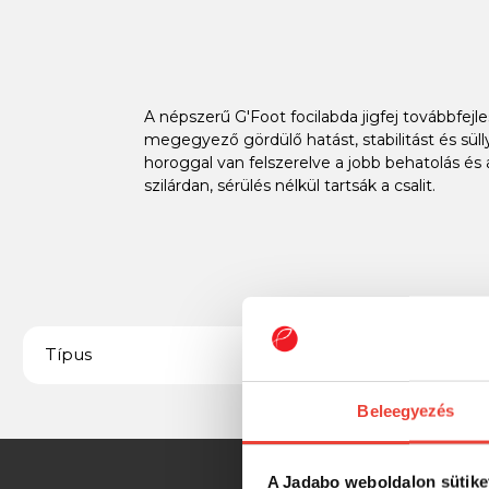
A népszerű G'Foot focilabda jigfej továbbfejle
megegyező gördülő hatást, stabilitást és sü
horoggal van felszerelve a jobb behatolás é
szilárdan, sérülés nélkül tartsák a csalit.
Jigfej
Típus
Beleegyezés
A Jadabo weboldalon sütike