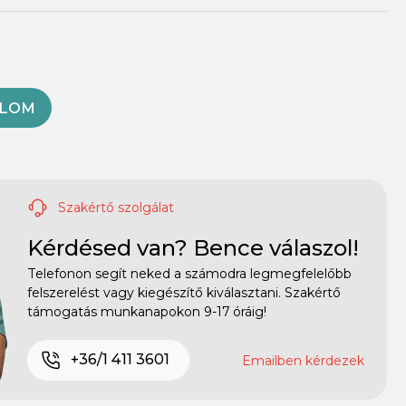
OLOM
Szakértő szolgálat
Kérdésed van? Bence válaszol!
Telefonon segít neked a számodra legmegfelelőbb
felszerelést vagy kiegészítő kiválasztani. Szakértő
támogatás munkanapokon 9-17 óráig!
+36/1 411 3601
Emailben kérdezek