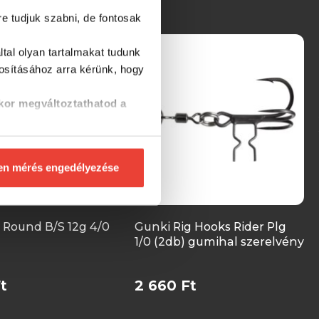
re tudjuk szabni, de fontosak
tal olyan tartalmakat tudunk
tosításához
arra kérünk, hogy
kor megváltoztathatod a
en mérés engedélyezése
 Round B/S 12g 4/0
Gunki Rig Hooks Rider Plg
1/0 (2db) gumihal szerelvény
t
2 660 Ft