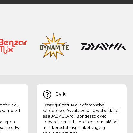
Gyik
evételed,
Összegyűjtöttük a legfontosabb
 van, oszd
kérdéseket és válaszokat a weboldalról
és a JADABO-ról. Böngészd őket
kanapon
kedved szerint, ha esetleg nem találod,
solatot! Ha
amit kerestél, hívj minket vagy írj
,
nekünk! Görbüljön!