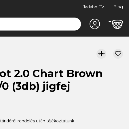
Jadabo TV
Blog
ot 2.0 Chart Brown
0 (3db) jigfej
atáridőről rendelés után tájékoztatunk