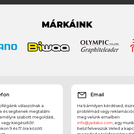
MÁRKÁINK
efon
Email
llégáink válaszolnak a
Ha bármilyen kérdésed, észr
e és segítenek megtalálni
problémád vagy reklamációd
emélyre szabott megoldást,
meg velünk emailben:
t vagy kiegészítőt!
info@jadabo.com
, egy mun
on 9 és 17 óra között
belül felvesszük Veled a kapc
et.
megadod a telefonszámodat