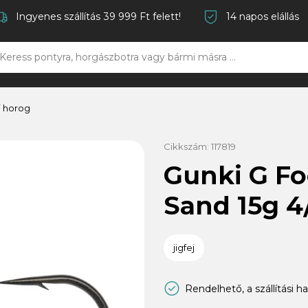
Ingyenes szállítás 39 999 Ft felett!
14 napos elállás
j horog
Cikkszám:
117819
Gunki G Fo
Sand 15g 4/
jigfej
Rendelhető, a szállítási h