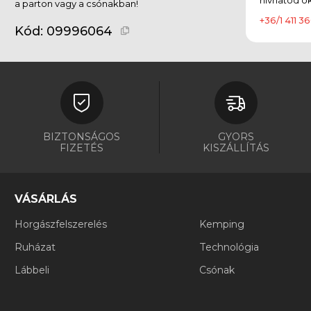
a parton vagy a csónakban!
+36/1 411 36
Kód:
09996064
BIZTONSÁGOS
GYORS
FIZETÉS
KISZÁLLÍTÁS
VÁSÁRLÁS
Horgászfelszerelés
Kemping
Ruházat
Technológia
Lábbeli
Csónak