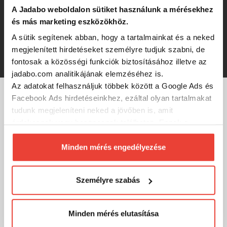
A Jadabo weboldalon sütiket használunk a mérésekhez
Gunki Jig Tex B/S 7g 5/0 (3db)
és más marketing eszközökhöz.
A sütik segítenek abban, hogy a tartalmainkat és a neked
megjelenített hirdetéseket személyre tudjuk szabni, de
2 310 Ft
fontosak a közösségi funkciók biztosításához illetve az
jadabo.com analitikájának elemzéséhez is.
Az adatokat felhasználjuk többek között a Google Ads és
Facebook Ads hirdetéseinkhez, ezáltal olyan tartalmakat
MÁRKÁINK
tudunk megjeleníteni neked a jövőben is, amit
érdekesnek vagy hasznosnak találhatsz. Ennek a
biztosításához
arra kérünk, hogy engedd meg
számunkra minden mérés használatát.
Minden mérés engedélyezése
Természetesen
soha semmilyen formában nem fogunk
visszaélni ezzel és később bármikor
Személyre szabás
megváltoztathatod a döntésed ezzel kapcsolatban.
Előre is köszönjük!
Minden mérés elutasítása