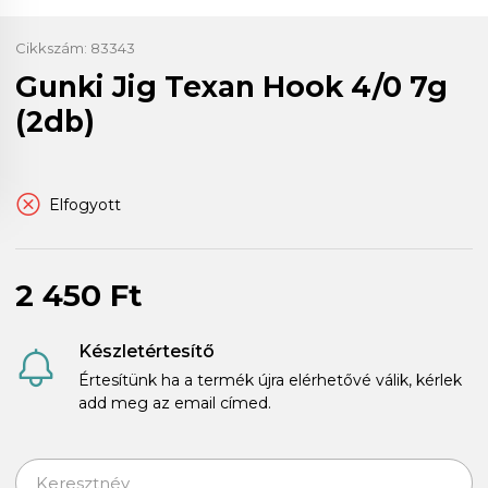
Cikkszám:
83343
Gunki Jig Texan Hook 4/0 7g
(2db)
Elfogyott
2 450 Ft
Készletértesítő
Értesítünk ha a termék újra elérhetővé válik, kérlek
add meg az email címed.