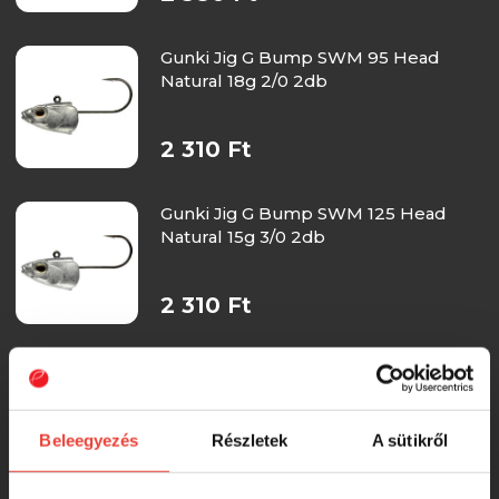
Gunki Jig G Bump SWM 95 Head
Natural 18g 2/0 2db
2 310 Ft
Gunki Jig G Bump SWM 125 Head
Natural 15g 3/0 2db
2 310 Ft
Gunki Jig Tex O/FY 7g 4/0 (3db)
Beleegyezés
Részletek
A sütikről
2 310 Ft