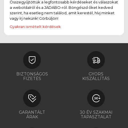
Összegyűjtöttük a legfontosabb kérdéseket és válaszokat
a weboldalról és a JADABO-ról. Böngészd őket kedved
szerint, ha esetleg nem találod, amit kerestél, hívj minket
vagy írj nekünk! Görbüljön!
Gyakran ismételt kérdések
BIZTONSÁGOS
GYORS
FIZETÉS
KISZÁLLÍTÁS
GARANTÁLT
30 ÉV SZAKMAI
ÁRAK
TAPASZTALAT