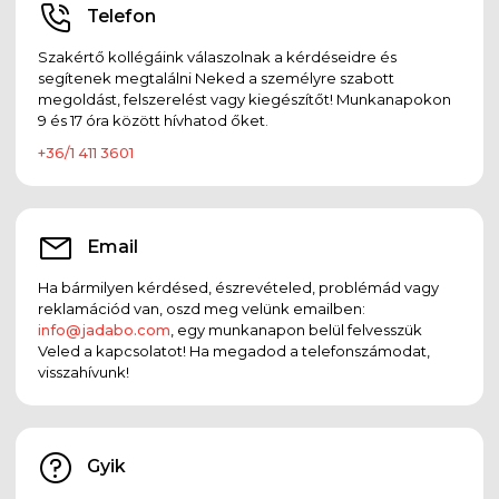
Telefon
Szakértő kollégáink válaszolnak a kérdéseidre és
segítenek megtalálni Neked a személyre szabott
megoldást, felszerelést vagy kiegészítőt! Munkanapokon
9 és 17 óra között hívhatod őket.
+36/1 411 3601
Email
Ha bármilyen kérdésed, észrevételed, problémád vagy
reklamációd van, oszd meg velünk emailben:
info@jadabo.com
, egy munkanapon belül felvesszük
Veled a kapcsolatot! Ha megadod a telefonszámodat,
visszahívunk!
Gyik