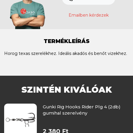
Emailben kérdezek
TERMÉKLEÍRÁS
Horog texas szerelékhez. Ideális akadós és benőt vizekhez.
SZINTÉN KIVÁLÓAK
Gunki Rig Hooks Rider Plg 4 (2db)
gumihal szerelvény
2 380 Ft