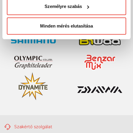
visszaélni ezzel és később bármikor
Személyre szabás
megváltoztathatod a döntésed ezzel kapcsolatban.
Előre is köszönjük!
Minden mérés elutasítása
Szakértő szolgálat