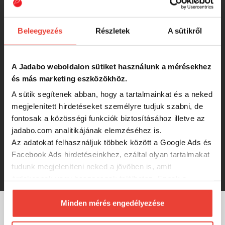
2 690 Ft
Beleegyezés
Részletek
A sütikről
HESTER SAVANNAH 9CM 12G 3,0-
5,0M 075 wobbler
A Jadabo weboldalon sütiket használunk a mérésekhez
és más marketing eszközökhöz.
A sütik segítenek abban, hogy a tartalmainkat és a neked
2 660 Ft
megjelenített hirdetéseket személyre tudjuk szabni, de
fontosak a közösségi funkciók biztosításához illetve az
HESTER SAVANNAH 9CM 12G 3,0-
jadabo.com analitikájának elemzéséhez is.
5,0M 146 wobbler
Az adatokat felhasználjuk többek között a Google Ads és
Facebook Ads hirdetéseinkhez, ezáltal olyan tartalmakat
2 640 Ft
tudunk megjeleníteni neked a jövőben is, amit
érdekesnek vagy hasznosnak találhatsz. Ennek a
biztosításához
arra kérünk, hogy engedd meg
számunkra minden mérés használatát.
Minden mérés engedélyezése
Természetesen
soha semmilyen formában nem fogunk
MÁRKÁINK