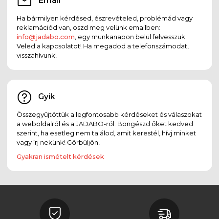
Email
Ha bármilyen kérdésed, észrevételed, problémád vagy
reklamációd van, oszd meg velünk emailben:
info@jadabo.com
, egy munkanapon belül felvesszük
Veled a kapcsolatot! Ha megadod a telefonszámodat,
visszahívunk!
Gyik
Összegyűjtöttük a legfontosabb kérdéseket és válaszokat
a weboldalról és a JADABO-ról. Böngészd őket kedved
szerint, ha esetleg nem találod, amit kerestél, hívj minket
vagy írj nekünk! Görbüljön!
Gyakran ismételt kérdések