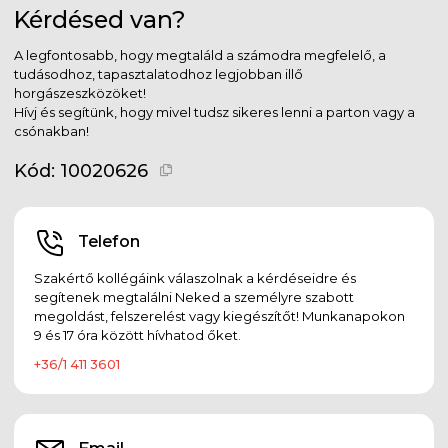
Kérdésed van?
A legfontosabb, hogy megtaláld a számodra megfelelő, a
tudásodhoz, tapasztalatodhoz legjobban illő
horgászeszközöket!
Hívj és segítünk, hogy mivel tudsz sikeres lenni a parton vagy a
csónakban!
Kód:
10020626
Telefon
Szakértő kollégáink válaszolnak a kérdéseidre és
segítenek megtalálni Neked a személyre szabott
megoldást, felszerelést vagy kiegészítőt! Munkanapokon
9 és 17 óra között hívhatod őket.
+36/1 411 3601