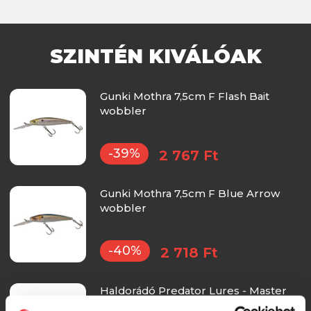
SZINTÉN KIVÁLÓAK
Gunki Mothra 7,5cm F Flash Bait
wobbler
-39%
2 767 Ft
Gunki Mothra 7,5cm F Blue Arrow
wobbler
-40%
2 718 Ft
Haldorádó Predator Lures - Master
06 wobbler