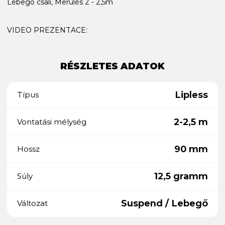
Lebegő csali, Merülés 2 - 2,5m
VIDEO PREZENTACE:
RÉSZLETES ADATOK
Lipless
Típus
2-2,5 m
Vontatási mélység
90 mm
Hossz
12,5 gramm
Súly
Suspend / Lebegő
Változat