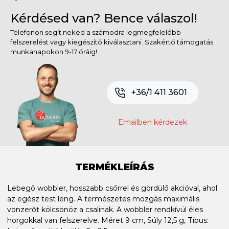
Kérdésed van? Bence válaszol!
Telefonon segít neked a számodra legmegfelelőbb
felszerelést vagy kiegészítő kiválasztani. Szakértő támogatás
munkanapokon 9-17 óráig!
+36/1 411 3601
Emailben kérdezek
TERMÉKLEÍRÁS
Lebegő wobbler, hosszabb csőrrel és gördülő akcióval, ahol
az egész test leng. A természetes mozgás maximális
vonzerőt kölcsönöz a csalinak. A wobbler rendkívül éles
horgokkal van felszerelve. Méret 9 cm, Súly 12,5 g, Típus: