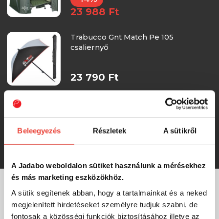
23 988 Ft
Trabucco Gnt Match Pe 105
csaliernyő
23 790 Ft
Nytro V-Top Feeda Brolly 50"/250Cm
ernyő
Beleegyezés
Részletek
A sütikről
23 390 Ft
A Jadabo weboldalon sütiket használunk a mérésekhez
és más marketing eszközökhöz.
A sütik segítenek abban, hogy a tartalmainkat és a neked
MÁRKÁINK
megjelenített hirdetéseket személyre tudjuk szabni, de
fontosak a közösségi funkciók biztosításához illetve az