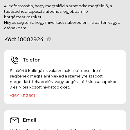
A legfontosabb, hogy megtaláld a számodra megfelelő, a
tudásodhoz, tapasztalatodhoz legjobban illő
horgászeszközöket!
Hívj és segítünk, hogy mivel tudsz sikeres lenni a parton vagy a
csónakban!
Kód:
10002924
Telefon
Szakértő kollégáink válaszolnak a kérdéseidre és
segítenek megtalálni Neked a személyre szabott
megoldást, felszerelést vagy kiegészítőt! Munkanapokon
9 és 17 óra között hívhatod őket.
+36/1 411 3601
Email