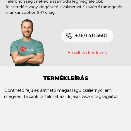
Telefonon segít neked a számodra legmegfelelőbb
felszerelést vagy kiegészítő kiválasztani. Szakértő támogatás
munkanapokon 9-17 óráig!
+36/1 411 3601
Emailben kérdezek
TERMÉKLEÍRÁS
Dönthető fejű és állítható magasságú csaliernyő, ami
megvédi tálcánk tartalmát az időjárás viszontagságaitól.