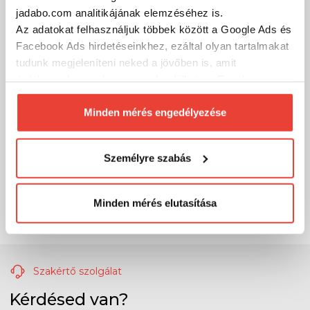
jadabo.com analitikájának elemzéséhez is.
Az adatokat felhasználjuk többek között a Google Ads és
Facebook Ads hirdetéseinkhez, ezáltal olyan tartalmakat
tudunk megjeleníteni neked a jövőben is, amit
érdekesnek vagy hasznosnak találhatsz. Ennek a
biztosításához
arra kérünk, hogy engedd meg
számunkra minden mérés használatát.
Minden mérés engedélyezése
Természetesen
soha semmilyen formában nem fogunk
visszaélni ezzel és később bármikor
Személyre szabás
megváltoztathatod a döntésed ezzel kapcsolatban.
Előre is köszönjük!
Minden mérés elutasítása
Szakértő szolgálat
Kérdésed van?