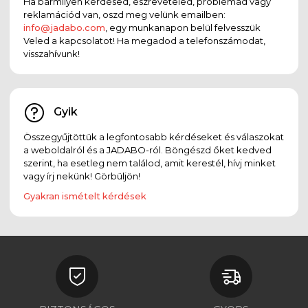
Ha bármilyen kérdésed, észrevételed, problémád vagy
reklamációd van, oszd meg velünk emailben:
info@jadabo.com
, egy munkanapon belül felvesszük
Veled a kapcsolatot! Ha megadod a telefonszámodat,
visszahívunk!
Gyik
Összegyűjtöttük a legfontosabb kérdéseket és válaszokat
a weboldalról és a JADABO-ról. Böngészd őket kedved
szerint, ha esetleg nem találod, amit kerestél, hívj minket
vagy írj nekünk! Görbüljön!
Gyakran ismételt kérdések