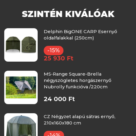
SZINTÉN KIVÁLÓAK
Delphin BigONE CARP Esernyő
oldalfalakkal (250cm)
-15%
25 930 Ft
MS-Range Square-Brella
négyszögletes horgászernyő
Nubrolly funkcióva /220cm
24 000 Ft
CZ Négyzet alapú sátras ernyő,
210x160x180 cm
-14%