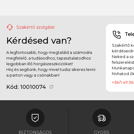
Szakértő szolgálat
Tel
Kérdésed van?
Szakértő ko
kérdéseidr
A legfontosabb, hogy megtaláld a számodra
Neked a sz
megfelelő, a tudásodhoz, tapasztalatodhoz
felszerelés
legjobban illő horgászeszközöket!
Munkanapok
Hívj és segítünk, hogy mivel tudsz sikeres lenni
hívhatod ők
a parton vagy a csónakban!
+36/1 411 36
Kód:
10010074
BIZTONSÁGOS
GYORS