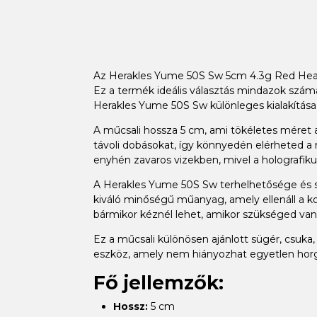
Az Herakles Yume 50S Sw 5cm 4.3g Red Head 
Ez a termék ideális választás mindazok számá
Herakles Yume 50S Sw különleges kialakítása
A műcsali hossza 5 cm, ami tökéletes méret
távoli dobásokat, így könnyedén elérheted a
enyhén zavaros vizekben, mivel a holografikus 
A Herakles Yume 50S Sw terhelhetősége és str
kiváló minőségű műanyag, amely ellenáll a k
bármikor kéznél lehet, amikor szükséged van 
Ez a műcsali különösen ajánlott sügér, csuk
eszköz, amely nem hiányozhat egyetlen horgás
Fő jellemzők:
Hossz:
5 cm