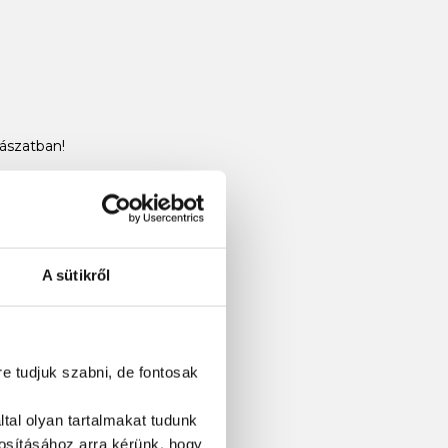
ászatban!
A sütikről
re tudjuk szabni, de fontosak
tal olyan tartalmakat tudunk
tosításához
arra kérünk, hogy