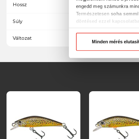
50 mm
Hossz
engedd meg számunkra mind
Természetesen
soha semmil
4,3 gramm
Súly
döntésed ezzel kapcsolatb
Előre is köszönjük!
Süllyedő
Változat
Minden mérés elutasí