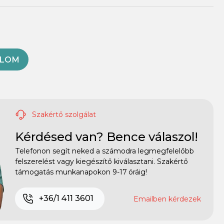
OLOM
Szakértő szolgálat
Kérdésed van? Bence válaszol!
Telefonon segít neked a számodra legmegfelelőbb
felszerelést vagy kiegészítő kiválasztani. Szakértő
támogatás munkanapokon 9-17 óráig!
+36/1 411 3601
Emailben kérdezek