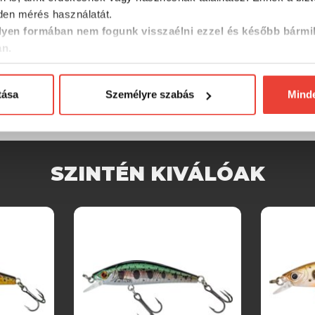
en mérés használatát.
yen formában nem fogunk visszaélni ezzel és később bármi
an.
tása
Személyre szabás
Mind
SZINTÉN KIVÁLÓAK