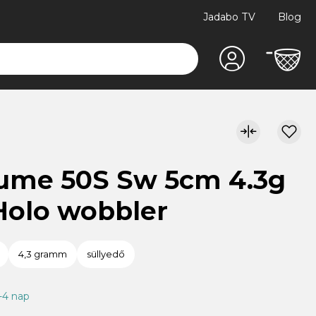
Jadabo TV
Blog
Yume 50S Sw 5cm 4.3g
Holo wobbler
4,3 gramm
süllyedő
1-4 nap