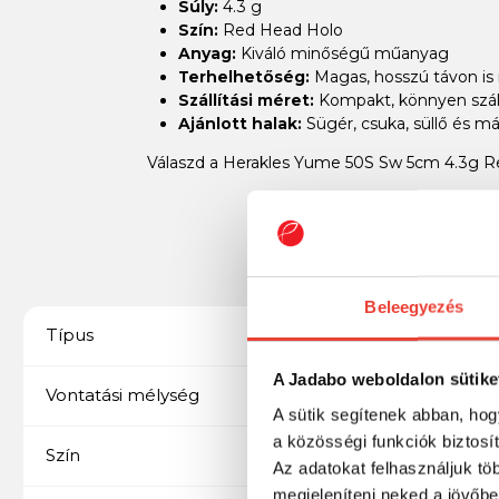
Súly:
4.3 g
Szín:
Red Head Holo
Anyag:
Kiváló minőségű műanyag
Terhelhetőség:
Magas, hosszú távon is
Szállítási méret:
Kompakt, könnyen száll
Ajánlott halak:
Sügér, csuka, süllő és m
Válaszd a Herakles Yume 50S Sw 5cm 4.3g Re
Beleegyezés
Minnow
Típus
A Jadabo weboldalon sütike
0,5-1m
Vontatási mélység
A sütik segítenek abban, hog
a közösségi funkciók biztosí
Red Head Holo
Szín
Az adatokat felhasználjuk tö
megjeleníteni neked a jövőbe