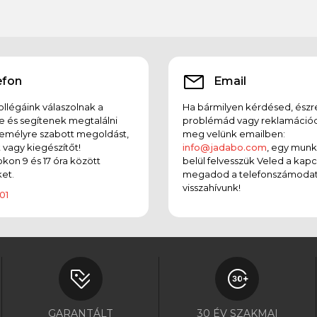
efon
Email
llégáink válaszolnak a
Ha bármilyen kérdésed, észr
e és segítenek megtalálni
problémád vagy reklamációd
emélyre szabott megoldást,
meg velünk emailben:
t vagy kiegészítőt!
info@jadabo.com
, egy mun
on 9 és 17 óra között
belül felvesszük Veled a kapc
et.
megadod a telefonszámodat
visszahívunk!
01
GARANTÁLT
30 ÉV SZAKMAI