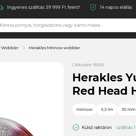
Ingyenes szállítás 39 999 Ft felett!
14 napos elállás
 Wobbler
Herakles Minnow wobbler
Cikkszám:
19505
Herakles 
Red Head 
minnow
0,5-1m
50 mm
Külső raktáron
szállítás 