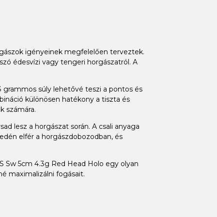
gászok igényeinek megfelelően terveztek.
szó édesvízi vagy tengeri horgászatról. A
 grammos súly lehetővé teszi a pontos és
ináció különösen hatékony a tiszta és
ak számára.
ad lesz a horgászat során. A csali anyaga
nyedén elfér a horgászdobozodban, és
50S Sw 5cm 4.3g Red Head Holo egy olyan
é maximalizálni fogásait.