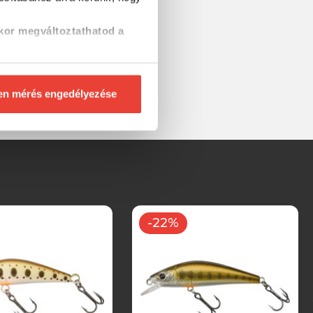
kor megváltoztathatod a
en mérés engedélyezése
-22%