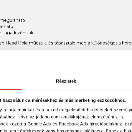
 megbízható
ítható
ás ragadozóhalak
d Head Holo műcsalit, és tapasztald meg a különbséget a horg
RÉSZLETES ADATOK
Részletek
t használunk a mérésekhez és más marketing eszközökhöz.
y a tartalmainkat és a neked megjelenített hirdetéseket személy
tásához illetve az jadabo.com analitikájának elemzéséhez is.
bbek között a Google Ads és Facebook Ads hirdetéseinkhez, ezál
n is, amit érdekesnek vagy hasznosnak találhatsz. Ennek a biz