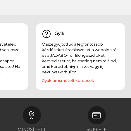
Gyik
evételed,
Összegyűjtöttük a legfontosabb
 van, oszd
kérdéseket és válaszokat a weboldalról
és a JADABO-ról. Böngészd őket
kanapon
kedved szerint, ha esetleg nem találod,
solatot! Ha
amit kerestél, hívj minket vagy írj
,
nekünk! Görbüljön!
Gyakran ismételt kérdések
MINŐSÍTETT
SOKFÉLE