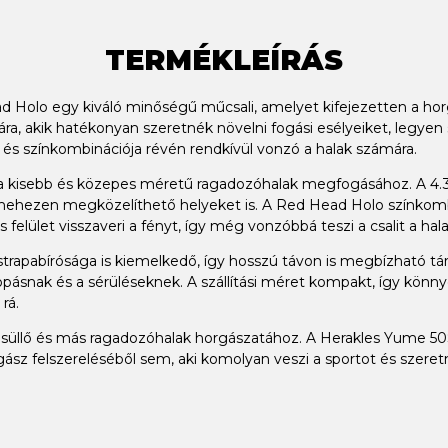
TERMÉKLEÍRÁS
Holo egy kiváló minőségű műcsali, amelyet kifejezetten a hor
ra, akik hatékonyan szeretnék növelni fogási esélyeiket, legyen 
 és színkombinációja révén rendkívül vonzó a halak számára.
 a kisebb és közepes méretű ragadozóhalak megfogásához. A 4.3
 nehezen megközelíthető helyeket is. A Red Head Holo színkomb
felület visszaveri a fényt, így még vonzóbbá teszi a csalit a hal
apabírósága is kiemelkedő, így hosszú távon is megbízható társ
opásnak és a sérüléseknek. A szállítási méret kompakt, így kön
rá.
a, süllő és más ragadozóhalak horgászatához. A Herakles Yume 
z felszereléséből sem, aki komolyan veszi a sportot és szeretn