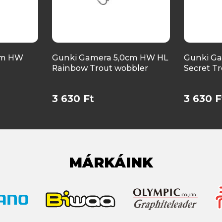
cm HW
Gunki Gamera 5,0cm HW HL
Gunki G
Rainbow Trout wobbler
Secret T
3 630 Ft
3 630 F
MÁRKÁINK