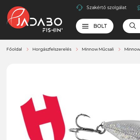
Szakértő szolgálat
BOLT
Főoldal
Horgászfelszerelés
Minnow Műcsali
Minnow