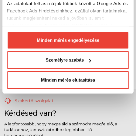
Az adatokat felhasználjuk többek között a Google Ads és
Facebook Ads hirdetéseinkhez, ezáltal olyan tartalmakat
tudunk megjeleníteni neked a jövőben is, amit
érdekesnek vagy hasznosnak találhatsz. Ennek a
biztosításához
arra kérünk, hogy engedd meg
számunkra minden mérés használatát.
Minden mérés engedélyezése
Természetesen
soha semmilyen formában nem fogunk
visszaélni ezzel és később bármikor
Személyre szabás
megváltoztathatod a döntésed ezzel kapcsolatban.
Előre is köszönjük!
Minden mérés elutasítása
Szakértő szolgálat
Kérdésed van?
A legfontosabb, hogy megtaláld a számodra megfelelő, a
tudásodhoz, tapasztalatodhoz legjobban illő
horgászeszközöket!