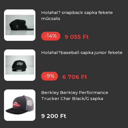
Holahal? snapback sapka fekete
műcsalis
-14%
9 055 Ft
Holahal?baseball sapka junior fekete
-9%
6 706 Ft
Berkley Berkley Performance
Trucker Char Black/G sapka
9 200 Ft