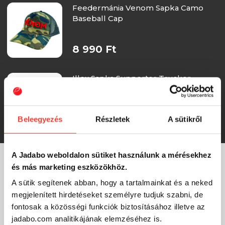
Feedermánia Venom Sapka Camo
Baseball Cap
8 990 Ft
Illex Sapka Supporter Trucker
8 602 Ft
Beleegyezés
Részletek
A sütikről
A Jadabo weboldalon sütiket használunk a mérésekhez
és más marketing eszközökhöz.
MÁRKÁINK
A sütik segítenek abban, hogy a tartalmainkat és a neked
megjelenített hirdetéseket személyre tudjuk szabni, de
fontosak a közösségi funkciók biztosításához illetve az
jadabo.com analitikájának elemzéséhez is.