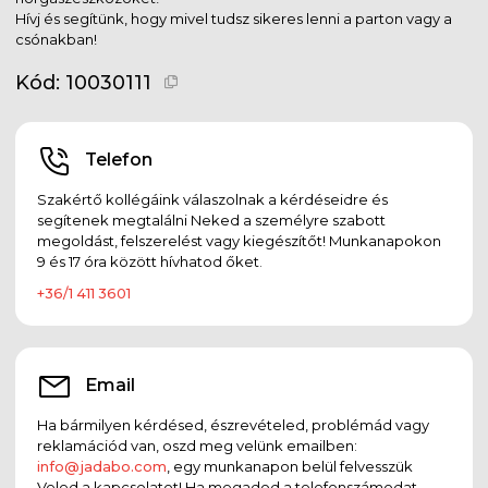
Hívj és segítünk, hogy mivel tudsz sikeres lenni a parton vagy a
csónakban!
Kód:
10030111
Telefon
Szakértő kollégáink válaszolnak a kérdéseidre és
segítenek megtalálni Neked a személyre szabott
megoldást, felszerelést vagy kiegészítőt! Munkanapokon
9 és 17 óra között hívhatod őket.
+36/1 411 3601
Email
Ha bármilyen kérdésed, észrevételed, problémád vagy
reklamációd van, oszd meg velünk emailben:
info@jadabo.com
, egy munkanapon belül felvesszük
Veled a kapcsolatot! Ha megadod a telefonszámodat,