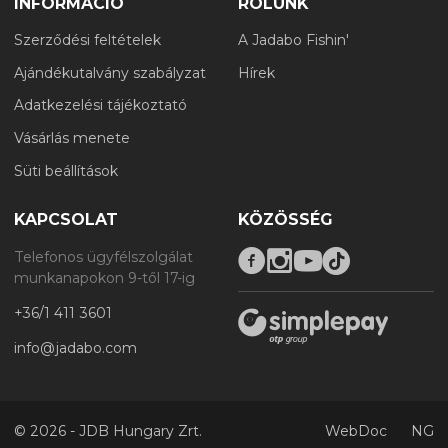
INFORMÁCIÓ
RÓLUNK
Szerződési feltételek
A Jadabo Fishin'
Ajándékutalvány szabályzat
Hírek
Adatkezelési tájékoztató
Vásárlás menete
Süti beállítások
KAPCSOLAT
KÖZÖSSÉG
Telefonos ügyfélszolgálat
munkanapokon 9-től 17-ig
+36/1 411 3601
info@jadabo.com
©
2026 - JDB Hungary Zrt.
WebDoc
NG