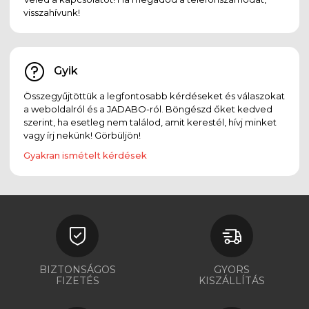
visszahívunk!
Gyik
Összegyűjtöttük a legfontosabb kérdéseket és válaszokat
a weboldalról és a JADABO-ról. Böngészd őket kedved
szerint, ha esetleg nem találod, amit kerestél, hívj minket
vagy írj nekünk! Görbüljön!
Gyakran ismételt kérdések
BIZTONSÁGOS
GYORS
FIZETÉS
KISZÁLLÍTÁS