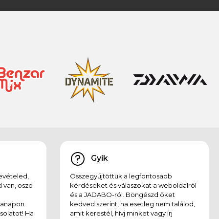
Gyik
evételed,
Összegyűjtöttük a legfontosabb
 van, oszd
kérdéseket és válaszokat a weboldalról
és a JADABO-ról. Böngészd őket
kanapon
kedved szerint, ha esetleg nem találod,
solatot! Ha
amit kerestél, hívj minket vagy írj