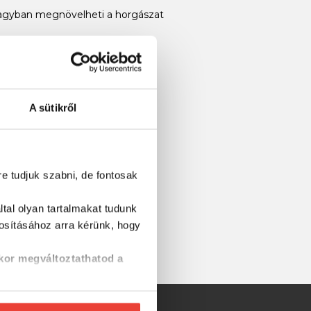
ó nagyban megnövelheti a horgászat
A sütikről
re tudjuk szabni, de fontosak
tal olyan tartalmakat tudunk
tosításához
arra kérünk, hogy
kor megváltoztathatod a