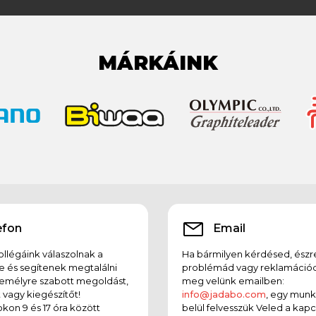
MÁRKÁINK
efon
Email
llégáink válaszolnak a
Ha bármilyen kérdésed, észr
e és segítenek megtalálni
problémád vagy reklamációd
emélyre szabott megoldást,
meg velünk emailben:
t vagy kiegészítőt!
info@jadabo.com
, egy mun
on 9 és 17 óra között
belül felvesszük Veled a kapc