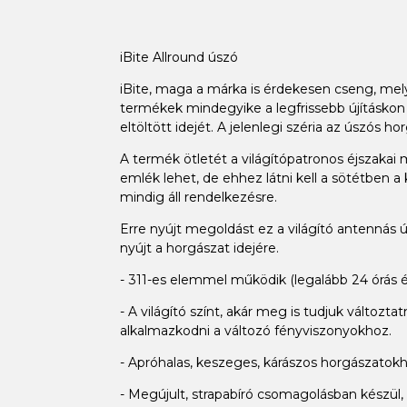
iBite Allround úszó
iBite, maga a márka is érdekesen cseng, mely 
termékek mindegyike a legfrissebb újításkon
eltöltött idejét. A jelenlegi széria az úszós
A termék ötletét a világítópatronos éjszakai
emlék lehet, de ehhez látni kell a sötétben 
mindig áll rendelkezésre.
Erre nyújt megoldást ez a világító antennás 
nyújt a horgászat idejére.
- 311-es elemmel működik (legalább 24 órás 
- A világító színt, akár meg is tudjuk változ
alkalmazkodni a változó fényviszonyokhoz.
- Apróhalas, keszeges, kárászos horgászatokh
- Megújult, strapabíró csomagolásban készül, m