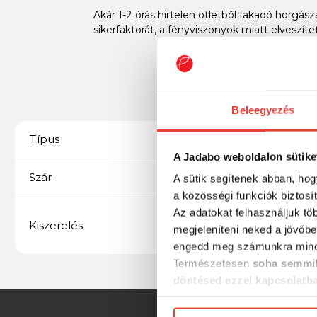
Akár 1-2 órás hirtelen ötletből fakadó horgá
sikerfaktorát, a fényviszonyok miatt elveszítet
Beleegyezés
Világító
Típus
A Jadabo weboldalon sütike
Balsa
Szár
A sütik segítenek abban, hog
a közösségi funkciók biztosí
Az adatokat felhasználjuk tö
311 elem + piros led +
Kiszerelés
megjeleníteni neked a jövőbe
zöld led
engedd meg számunkra mind
Természetesen
soha semmil
döntésed ezzel kapcsolatb
Előre is köszönjük!