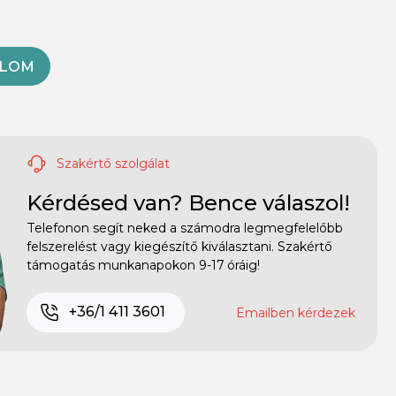
OLOM
Szakértő szolgálat
Kérdésed van? Bence válaszol!
Telefonon segít neked a számodra legmegfelelőbb
felszerelést vagy kiegészítő kiválasztani. Szakértő
támogatás munkanapokon 9-17 óráig!
+36/1 411 3601
Emailben kérdezek