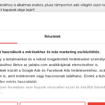
szatokhoz is alkalmas eszköz, plusz támpontot adó világító úsz
t kapások ideje lejárt!
RÉSZLETES ADATOK
Részletek
t használunk a mérésekhez és más marketing eszközökhöz.
y a tartalmainkat és a neked megjelenített hirdetéseket személy
tásához illetve az jadabo.com analitikájának elemzéséhez is.
bbek között a Google Ads és Facebook Ads hirdetéseinkhez, ezál
n is, amit érdekesnek vagy hasznosnak találhatsz. Ennek a biz
en mérés használatát.
yen formában nem fogunk visszaélni ezzel és később bármi
an.