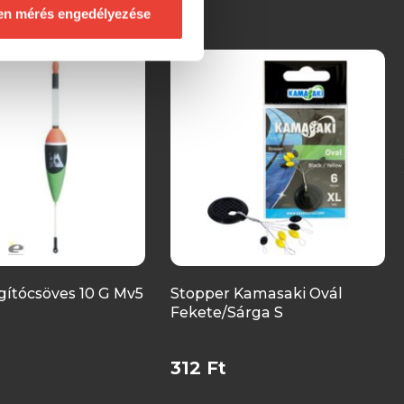
en mérés engedélyezése
gítócsöves 10 G Mv5
Stopper Kamasaki Ovál
Fekete/Sárga S
312 Ft