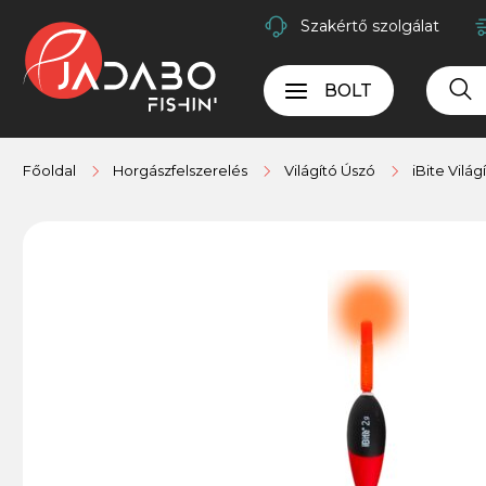
Szakértő szolgálat
BOLT
Főoldal
Horgászfelszerelés
Világító Úszó
iBite Világ