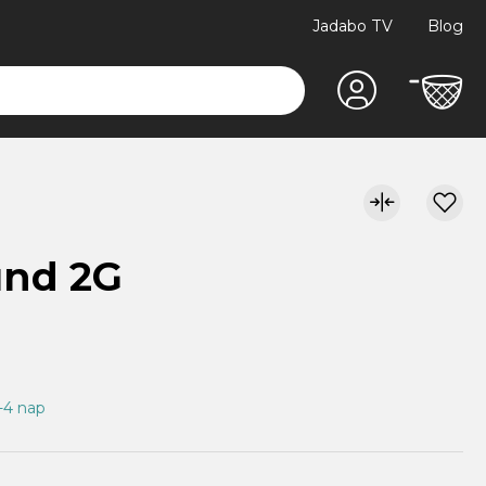
Jadabo TV
Blog
und 2G
1-4 nap