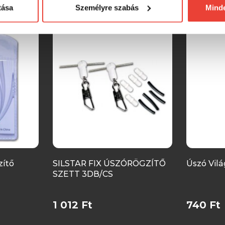
SZINTÉN KIVÁLÓAK
tása
Személyre szabás
Mind
ítő
SILSTAR FIX ÚSZÓRÖGZÍTŐ
Úszó Vilá
SZETT 3DB/CS
1 012 Ft
740 Ft