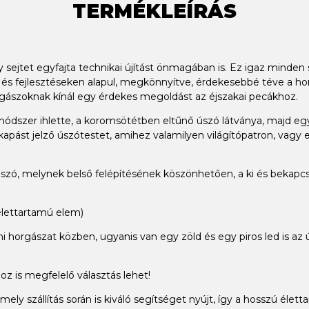
TERMÉKLEÍRÁS
sejtet egyfajta technikai újítást önmagában is. Ez igaz minden sz
 és fejlesztéseken alapul, megkönnyítve, érdekesebbé téve a ho
 horgászoknak kínál egy érdekes megoldást az éjszakai pecákhoz.
 módszer ihlette, a koromsötétben eltűnő úszó látványa, majd egy
a kapást jelző úszótestet, amihez valamilyen világítópatron, va
úszó, melynek belső felépítésének köszönhetően, a ki és bekapcs
élettartamú elem)
tatni horgászat közben, ugyanis van egy zöld és egy piros led is 
oz is megfelelő választás lehet!
ely szállítás során is kiváló segítséget nyújt, így a hosszú élett