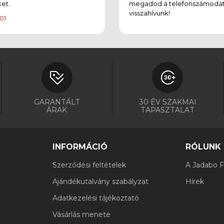
et.
megadod a telefonszámodat
visszahívunk!
01
GARANTÁLT
30 ÉV SZAKMAI
ÁRAK
TAPASZTALAT
INFORMÁCIÓ
RÓLUNK
Szerződési feltételek
A Jadabo Fi
Ajándékutalvány szabályzat
Hírek
Adatkezelési tájékoztató
Vásárlás menete