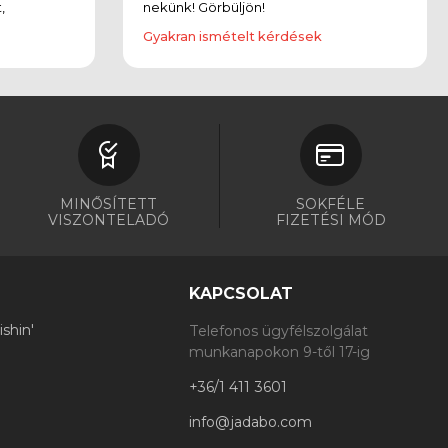
,
nekünk! Görbüljön!
Gyakran ismételt kérdések
MINŐSÍTETT
SOKFÉLE
VISZONTELADÓ
FIZETÉSI MÓD
KAPCSOLAT
shin'
Telefonos ügyfélszolgálat
munkanapokon 9-től 17-ig
+36/1 411 3601
info@jadabo.com