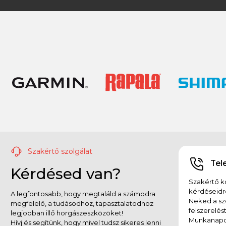
Szakértő szolgálat
Tel
Kérdésed van?
Szakértő ko
kérdéseidr
A legfontosabb, hogy megtaláld a számodra
Neked a sz
megfelelő, a tudásodhoz, tapasztalatodhoz
felszerelés
legjobban illő horgászeszközöket!
Munkanapok
Hívj és segítünk, hogy mivel tudsz sikeres lenni