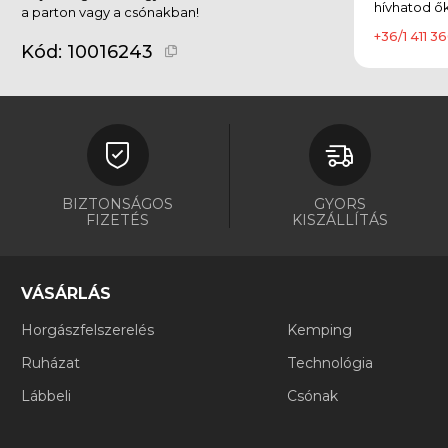
hívhatod ők
a parton vagy a csónakban!
+36/1 411 36
Kód:
10016243
BIZTONSÁGOS
GYORS
FIZETÉS
KISZÁLLÍTÁS
VÁSÁRLÁS
Horgászfelszerelés
Kemping
Ruházat
Technológia
Lábbeli
Csónak