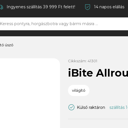
Ingyenes szállítás 39 999 Ft felett!
14 napos elállás
ító úszó
Cikkszám:
41301
iBite Allro
világító
Külső raktáron
szállítás 