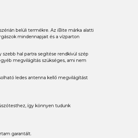
érián belüli termékre. Az iBite márka alatti
rgászok mindennapjait és a vízparton
 szebb hal partra segítése rendkívül szép
gy egyéb megvilágítás szükséges, ami nem
olható ledes antenna kellő megvilágítást
az úszótesthez, így könnyen tudunk
artam garantált.