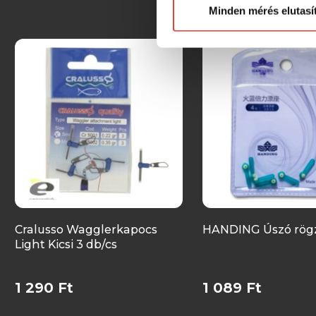
Minden mérés elutasí
Cralusso Wagglerkapocs
HANDING Úszó rögz
Light Kicsi 3 db/cs
1 290 Ft
1 089 Ft