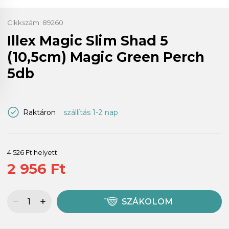
Cikkszám:
89260
Illex Magic Slim Shad 5
(10,5cm) Magic Green Perch
5db
Raktáron
szállítás 1-2 nap
4 526 Ft helyett
2 956 Ft
SZÁKOLOM