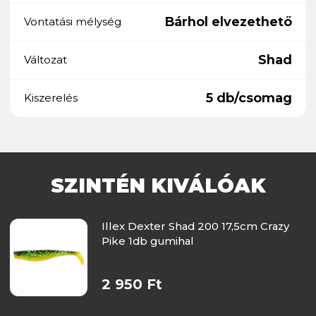
Bárhol elvezethető
Vontatási mélység
Shad
Változat
5 db/csomag
Kiszerelés
SZINTÉN KIVÁLÓAK
Illex Dexter Shad 200 17,5cm Crazy
Pike 1db gumihal
2 950 Ft