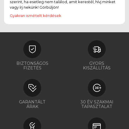
szerint, ha esetleg nem találod, amit kerestél, hívj minket
vagy írj nekünk! Görbüljön!
Gyakran ismételt kérdések
BIZTONSÁGOS
GYORS
FIZETÉS
KISZÁLLÍTÁS
GARANTÁLT
30 ÉV SZAKMAI
ÁRAK
TAPASZTALAT