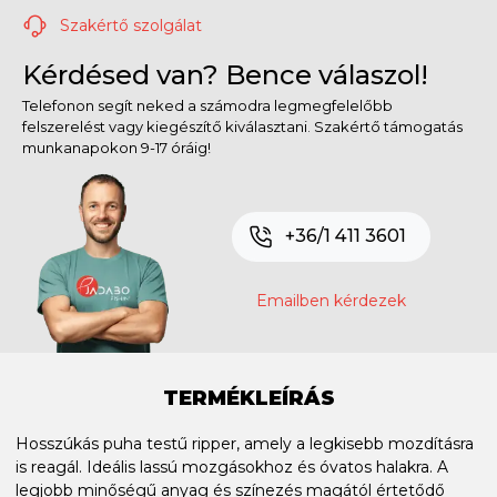
Szakértő szolgálat
Kérdésed van? Bence válaszol!
Telefonon segít neked a számodra legmegfelelőbb
felszerelést vagy kiegészítő kiválasztani. Szakértő támogatás
munkanapokon 9-17 óráig!
+36/1 411 3601
Emailben kérdezek
TERMÉKLEÍRÁS
Hosszúkás puha testű ripper, amely a legkisebb mozdításra
is reagál. Ideális lassú mozgásokhoz és óvatos halakra. A
legjobb minőségű anyag és színezés magától értetődő