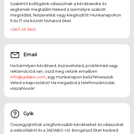
Szakértő kollégáink válaszolnak a kérdéseidre és
segítenek megtalálni Neked a személyre szabott
megoldást, felszerelést vagy kiegészítőt! Munkanapokon
9 és 17 óra között hívhatod őket.
+36/1 411 3601
Email
Ha bármilyen kérdésed, észrevételed, problémád vagy
reklamációd van, oszd meg velünk emailben:
info@jadabo.com
, egy munkanapon belül felvesszük
Veled a kapcsolatot! Ha megadod a telefonszámodat,
visszahívunk!
Gyik
Összegyűjtöttük a legfontosabb kérdéseket és válaszokat
a weboldalról és a JADABO-ról. Böngészd őket kedved