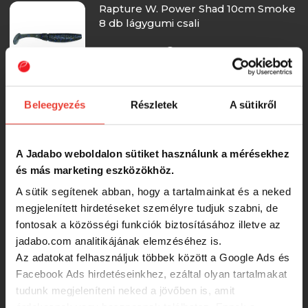
Rapture W. Power Shad 10cm Smoke
8 db lágygumi csali
RRP:
2 950 Ft
2 950 Ft
DAIWA PX Real Slim Shady LIve-
Beleegyezés
Részletek
A sütikről
Color Set 10,5cm, 4pcs. gumihal
A Jadabo weboldalon sütiket használunk a mérésekhez
2 940 Ft
és más marketing eszközökhöz.
A sütik segítenek abban, hogy a tartalmainkat és a neked
Illex Nitro Slim Shad + Head 15cm 28g
megjelenített hirdetéseket személyre tudjuk szabni, de
3/0 Green Sprat 1db gumihal
fontosak a közösségi funkciók biztosításához illetve az
jadabo.com analitikájának elemzéséhez is.
2 900 Ft
Az adatokat felhasználjuk többek között a Google Ads és
Facebook Ads hirdetéseinkhez, ezáltal olyan tartalmakat
tudunk megjeleníteni neked a jövőben is, amit
Illex Nitro Slim Shad + Head 15cm 21g
érdekesnek vagy hasznosnak találhatsz. Ennek a