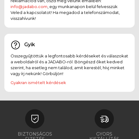
reklamációd van, oszd meg velünk emailben:
info@jadabo.com
, egy munkanapon belül felvesszük
Veled a kapcsolatot! Ha megadod a telefonszámodat,
visszahívunk!
Gyik
Összegyűjtöttük a legfontosabb kérdéseket és válaszokat
a weboldalról és a JADABO-ról. Böngészd őket kedved
szerint, ha esetleg nem találod, amit kerestél, hívj minket
vagy írj nekünk! Görbüljön!
Gyakran ismételt kérdések
BIZTONSÁGOS
GYORS
FIZETÉS
KISZÁLLÍTÁS