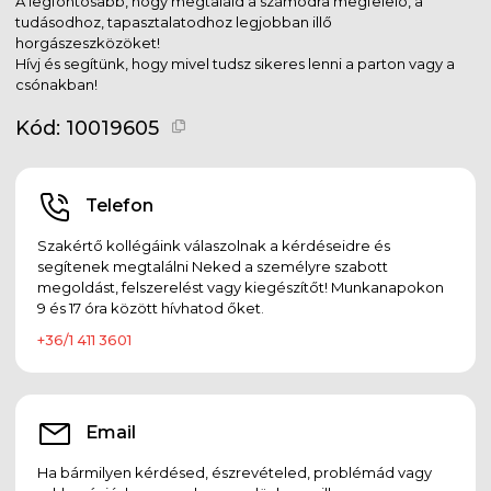
A legfontosabb, hogy megtaláld a számodra megfelelő, a
tudásodhoz, tapasztalatodhoz legjobban illő
horgászeszközöket!
Hívj és segítünk, hogy mivel tudsz sikeres lenni a parton vagy a
csónakban!
Kód:
10019605
Telefon
Szakértő kollégáink válaszolnak a kérdéseidre és
segítenek megtalálni Neked a személyre szabott
megoldást, felszerelést vagy kiegészítőt! Munkanapokon
9 és 17 óra között hívhatod őket.
+36/1 411 3601
Email
Ha bármilyen kérdésed, észrevételed, problémád vagy