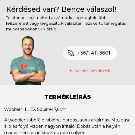
Kérdésed van? Bence válaszol!
Telefonon segít neked a számodra legmegfelelőbb
felszerelést vagy kiegészítő kiválasztani. Szakértő támogatás
munkanapokon 9-17 óráig!
+36/1 411 3601
Emailben kérdezek
TERMÉKLEÍRÁS
Wobbler ILLEX Squirrel 7,6cm
A wobbler többféle rablóhal horgászatára alkalmas. Mozgása
álló és folyó vízben nagyon irritáló. Dobás után a helyén
marad, nem emelkedik és nem süllyed.