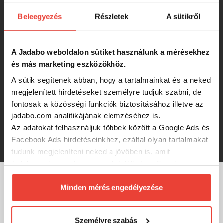
Beleegyezés
Részletek
A sütikről
Illex Tiny Fry 5,0cm RT SP RT Arctic
Char wobbler
A Jadabo weboldalon sütiket használunk a mérésekhez
és más marketing eszközökhöz.
7 360 Ft
A sütik segítenek abban, hogy a tartalmainkat és a neked
megjelenített hirdetéseket személyre tudjuk szabni, de
Illex Tiny Fry 5,0cm SP Muddy
fontosak a közösségi funkciók biztosításához illetve az
Yamame wobbler
jadabo.com analitikájának elemzéséhez is.
Az adatokat felhasználjuk többek között a Google Ads és
7 360 Ft
Facebook Ads hirdetéseinkhez, ezáltal olyan tartalmakat
tudunk megjeleníteni neked a jövőben is, amit
érdekesnek vagy hasznosnak találhatsz. Ennek a
biztosításához
arra kérünk, hogy engedd meg
számunkra minden mérés használatát.
Minden mérés engedélyezése
MÁRKÁINK
Természetesen
soha semmilyen formában nem fogunk
visszaélni ezzel és később bármikor
Személyre szabás
megváltoztathatod a döntésed ezzel kapcsolatban.