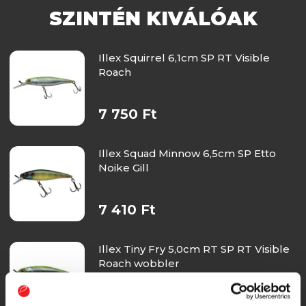
SZINTÉN KIVÁLÓAK
Illex Squirrel 6,1cm SP RT Visible
Roach
7 750 Ft
Illex Squad Minnow 6,5cm SP Etto
Noike Gill
7 410 Ft
Illex Tiny Fry 5,0cm RT SP RT Visible
Roach wobbler
7 360 Ft