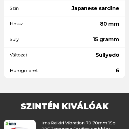
Japanese sardine
Szín
80 mm
Hossz
15 gramm
Súly
Süllyedő
Változat
6
Horogméret
SZINTÉN KIVÁLÓAK
Ima Raikiri Vibration 70 70mm 15g
006 Japanese Sardine wobbler