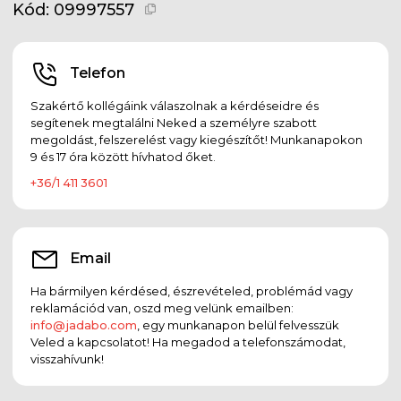
Kód:
09997557
Telefon
Szakértő kollégáink válaszolnak a kérdéseidre és
segítenek megtalálni Neked a személyre szabott
megoldást, felszerelést vagy kiegészítőt! Munkanapokon
9 és 17 óra között hívhatod őket.
+36/1 411 3601
Email
Ha bármilyen kérdésed, észrevételed, problémád vagy
reklamációd van, oszd meg velünk emailben:
info@jadabo.com
, egy munkanapon belül felvesszük
Veled a kapcsolatot! Ha megadod a telefonszámodat,
visszahívunk!