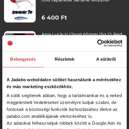
6 400 Ft
Apia Luck-V Ghost 65mm 15g 12 Red
Gold Konosiro wobbler
6 700 Ft
Beleegyezés
Részletek
A sütikről
APIA Luck-V Ghost Wobbler 65mm
A Jadabo weboldalon sütiket használunk a mérésekhez
15g 03 Chart Back Pearl
és más marketing eszközökhöz.
A sütik segítenek abban, hogy a tartalmainkat és a neked
6 700 Ft
megjelenített hirdetéseket személyre tudjuk szabni, de
fontosak a közösségi funkciók biztosításához illetve az
Apia Luck-V Ghost 65mm 15g 13
jadabo.com analitikájának elemzéséhez is.
Black Silver wobbler
Az adatokat felhasználjuk többek között a Google Ads és