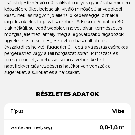
csúcsteljesítményű műcsalikkal, melyek gyártásába minden
képzelőerejüket beleadják. Kiváló minőségű anyagokból
készülnek, és nagyon jó ellenálló képességgel bírnak a
ragadozók éles fogaival szemben. A Koume Vibration 80
ajak nélküli, süllyedő wobbler, melyet olyan természetes
mozgás jellemez, amely még a legóvatosabb ragadozók
figyelmét is felkelti. Egész évben használható csali,
évszaktól és helytől függetlenül. Ideális választás csónakos
pergetéshez vagy a téli horgászat során. Mintázata és
formája mellet, a behúzás során a vízben keltett
nagyfrekvenciás rezgései is hatékonyan vonzzák a
sügéreket, a süllőket és a harcsákat.
RÉSZLETES ADATOK
Vibe
Típus
0,8-1,8 m
Vontatási mélység