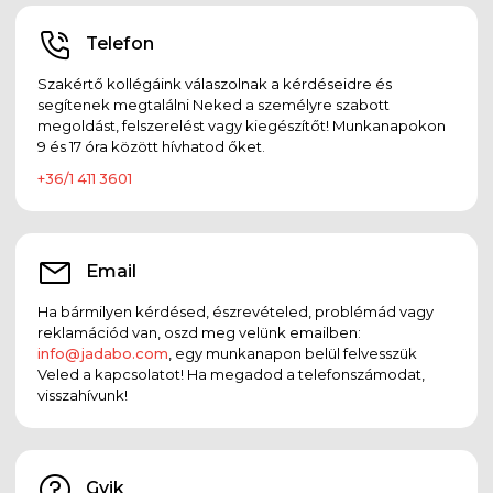
Telefon
Szakértő kollégáink válaszolnak a kérdéseidre és
segítenek megtalálni Neked a személyre szabott
megoldást, felszerelést vagy kiegészítőt! Munkanapokon
9 és 17 óra között hívhatod őket.
+36/1 411 3601
Email
Ha bármilyen kérdésed, észrevételed, problémád vagy
reklamációd van, oszd meg velünk emailben:
info@jadabo.com
, egy munkanapon belül felvesszük
Veled a kapcsolatot! Ha megadod a telefonszámodat,
visszahívunk!
Gyik