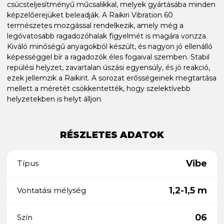
csúcsteljesítményű műcsalikkal, melyek gyártásába minden
képzelőerejüket beleadják. A Raikiri Vibration 60
természetes mozgással rendelkezik, amely még a
legóvatosabb ragadozóhalak figyelmét is magára vonzza.
Kiváló minőségű anyagokból készült, és nagyon jó ellenálló
képességgel bír a ragadozók éles fogaival szemben. Stabil
repülési helyzet, zavartalan úszási egyensúly, és jó reakció,
ezek jellemzik a Raikirit. A sorozat erősségeinek megtartása
mellett a méretét csökkentették, hogy szelektívebb
helyzetekben is helyt álljon.
RÉSZLETES ADATOK
Vibe
Típus
1,2-1,5 m
Vontatási mélység
06
Szín