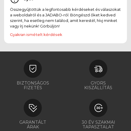
Összegyűjtöttük a legfontosabb kérdéseket és válaszokat
a weboldalról és a JADABO-ról. Böngészd őket kedved
szerint, ha esetleg nem találod, amit kerestél, hívj minket
vagy írj nekünk! Görbüljön!
Gyakran ismételt kérdések
BIZTONSÁGOS
GYORS
FIZETÉS
KISZÁLLÍTÁS
GARANTÁLT
30 ÉV SZAKMAI
ÁRAK
TAPASZTALAT