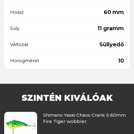
60 mm
Hossz
11 gramm
Súly
Süllyedő
Változat
10
Horogméret
SZINTÉN KIVÁLÓAK
Shimano Yasei Chaos Crank S 60mm
Fire Tiger wobbler