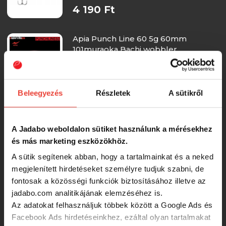
4 190 Ft
Apia Punch Line 60 5g 60mm
101muraoka Bachi wobbler
6 350 Ft
Beleegyezés
Részletek
A sütikről
Apia Punch Line 60 5g 60mm 01
Kanamaru Galaxy wobbler
A Jadabo weboldalon sütiket használunk a mérésekhez
és más marketing eszközökhöz.
6 350 Ft
A sütik segítenek abban, hogy a tartalmainkat és a neked
megjelenített hirdetéseket személyre tudjuk szabni, de
Apia Punch Line 60 5g 60mm 104
fontosak a közösségi funkciók biztosításához illetve az
Tortoiseshell wobbler
jadabo.com analitikájának elemzéséhez is.
Az adatokat felhasználjuk többek között a Google Ads és
Facebook Ads hirdetéseinkhez, ezáltal olyan tartalmakat
6 350 Ft