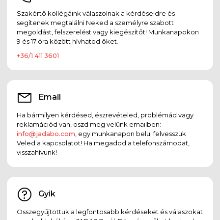
Szakértő kollégáink válaszolnak a kérdéseidre és
segítenek megtalálni Neked a személyre szabott
megoldást, felszerelést vagy kiegészítőt! Munkanapokon
9 és 17 óra között hívhatod őket.
+36/1 411 3601
Email
Ha bármilyen kérdésed, észrevételed, problémád vagy
reklamációd van, oszd meg velünk emailben:
info@jadabo.com
, egy munkanapon belül felvesszük
Veled a kapcsolatot! Ha megadod a telefonszámodat,
visszahívunk!
Gyik
Összegyűjtöttük a legfontosabb kérdéseket és válaszokat