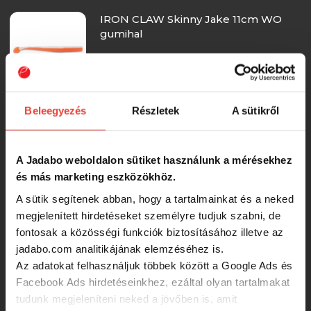
IRON CLAW Skinny Jake 11cm WO
gumihal
200 Ft
Beleegyezés
Részletek
A sütikről
IRON CLAW Skinny Jake 11cm MG
gumihal
A Jadabo weboldalon sütiket használunk a mérésekhez
200 Ft
és más marketing eszközökhöz.
A sütik segítenek abban, hogy a tartalmainkat és a neked
IRON CLAW Skinny Jake 11cm RY
megjelenített hirdetéseket személyre tudjuk szabni, de
gumihal
fontosak a közösségi funkciók biztosításához illetve az
jadabo.com analitikájának elemzéséhez is.
Az adatokat felhasználjuk többek között a Google Ads és
200 Ft
Facebook Ads hirdetéseinkhez, ezáltal olyan tartalmakat
tudunk megjeleníteni neked a jövőben is, amit
IRON CLAW Skinny Jake 11cm BP