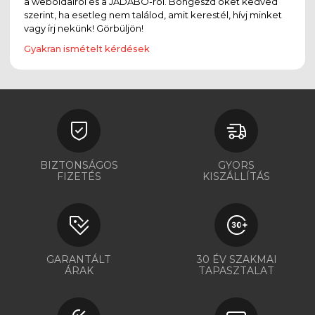
a weboldalról és a JADABO-ról. Böngészd őket kedved
szerint, ha esetleg nem találod, amit kerestél, hívj minket
vagy írj nekünk! Görbüljön!
Gyakran ismételt kérdések
BIZTONSÁGOS
GYORS
FIZETÉS
KISZÁLLÍTÁS
GARANTÁLT
30 ÉV SZAKMAI
ÁRAK
TAPASZTALAT