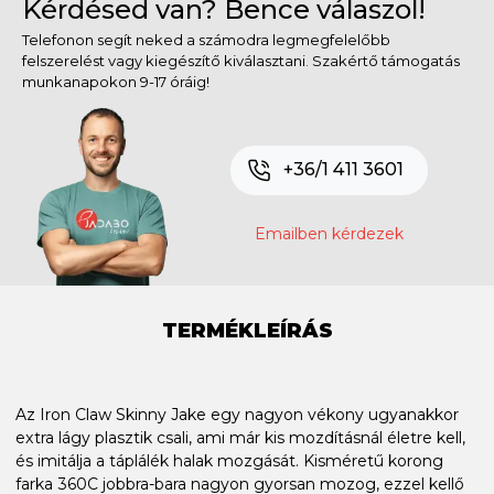
Kérdésed van? Bence válaszol!
Telefonon segít neked a számodra legmegfelelőbb
felszerelést vagy kiegészítő kiválasztani. Szakértő támogatás
munkanapokon 9-17 óráig!
+36/1 411 3601
Emailben kérdezek
TERMÉKLEÍRÁS
Az Iron Claw Skinny Jake egy nagyon vékony ugyanakkor
extra lágy plasztik csali, ami már kis mozdításnál életre kell,
és imitálja a táplálék halak mozgását. Kisméretű korong
farka 360C jobbra-bara nagyon gyorsan mozog, ezzel kellő