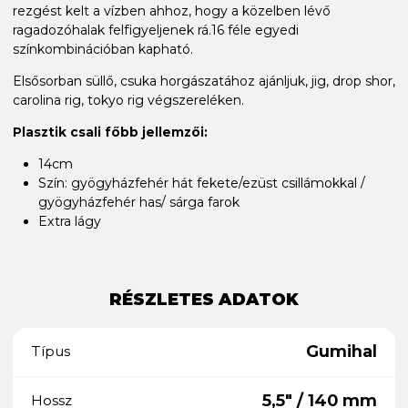
rezgést kelt a vízben ahhoz, hogy a közelben lévő
ragadozóhalak felfigyeljenek rá.16 féle egyedi
színkombinációban kapható.
Elsősorban süllő, csuka horgászatához ajánljuk, jig, drop shor,
carolina rig, tokyo rig végszereléken.
Plasztik csali főbb jellemzői:
14cm
Szín: gyögyházfehér hát fekete/ezüst csillámokkal /
gyögyházfehér has/ sárga farok
Extra lágy
RÉSZLETES ADATOK
Gumihal
Típus
5,5" / 140 mm
Hossz