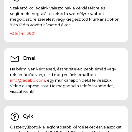
Szakértő kollégáink válaszolnak a kérdéseidre és
segítenek megtalálni Neked a személyre szabott
megoldást, felszerelést vagy kiegészítőt! Munkanapokon
9 és 17 óra között hívhatod őket.
+36/1 411 3601
Email
Ha bármilyen kérdésed, észrevételed, problémád vagy
reklamációd van, oszd meg velünk emailben:
info@jadabo.com
, egy munkanapon belül felvesszük
Veled a kapcsolatot! Ha megadod a telefonszámodat,
visszahívunk!
Gyik
Összegyűjtöttük a legfontosabb kérdéseket és válaszokat