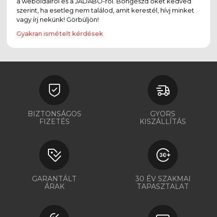
a weboldalról és a JADABO-ról. Böngészd őket kedved
szerint, ha esetleg nem találod, amit kerestél, hívj minket
vagy írj nekünk! Görbüljön!
Gyakran ismételt kérdések
BIZTONSÁGOS
GYORS
FIZETÉS
KISZÁLLÍTÁS
GARANTÁLT
30 ÉV SZAKMAI
ÁRAK
TAPASZTALAT