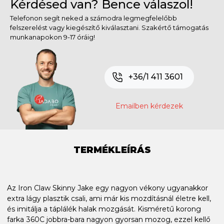
Kérdésed van? Bence válaszol!
Telefonon segít neked a számodra legmegfelelőbb
felszerelést vagy kiegészítő kiválasztani. Szakértő támogatás
munkanapokon 9-17 óráig!
+36/1 411 3601
Emailben kérdezek
TERMÉKLEÍRÁS
Az Iron Claw Skinny Jake egy nagyon vékony ugyanakkor
extra lágy plasztik csali, ami már kis mozdításnál életre kell,
és imitálja a táplálék halak mozgását. Kisméretű korong
farka 360C jobbra-bara nagyon gyorsan mozog, ezzel kellő