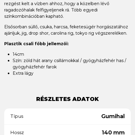
rezgést kelt a vízben ahhoz, hogy a közelben lévő
ragadozóhalak felfigyeljenek rá. Több egyedi
színkombinációban kapható.
Elsősorban süllő, csuka, harcsa, feketesügér horgászatához
ajánljuk, jig, drop shor, carolina rig, tokyo rig végszereléken.
Plasztik csali főbb jellemzői:
14cm
Szín: zöld hát arany csillámokkal / gyögyházfehér has /
gyögyházfehér farok
Extra lágy
RÉSZLETES ADATOK
Gumihal
Típus
140 mm
Hossz