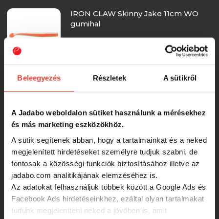
IRON CLAW Skinny Jake 11cm WO
gumihal
200 Ft
Beleegyezés
Részletek
A sütikről
IRON CLAW Skinny Jake 11cm CT
gumihal
A Jadabo weboldalon sütiket használunk a mérésekhez
200 Ft
és más marketing eszközökhöz.
A sütik segítenek abban, hogy a tartalmainkat és a neked
IRON CLAW Skinny Jake 11cm OB
megjelenített hirdetéseket személyre tudjuk szabni, de
gumihal
fontosak a közösségi funkciók biztosításához illetve az
jadabo.com analitikájának elemzéséhez is.
Az adatokat felhasználjuk többek között a Google Ads és
200 Ft
Facebook Ads hirdetéseinkhez, ezáltal olyan tartalmakat
tudunk megjeleníteni neked a jövőben is, amit
IRON CLAW Skinny Jake 11cm RY