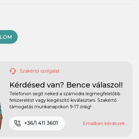
OLOM
Szakértő szolgálat
Kérdésed van? Bence válaszol!
Telefonon segít neked a számodra legmegfelelőbb
felszerelést vagy kiegészítő kiválasztani. Szakértő
támogatás munkanapokon 9-17 óráig!
+36/1 411 3601
Emailben kérdezek