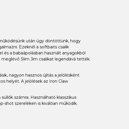
ttműködésünk után úgy döntöttünk, hogy
almazni. Ezeknél a softbaits csalik
rel és a babaápolásban használt anyagokból
 meglévő Slim Jim csalikat legendává tették.
sik, nagyon hasznos újítás a jelölésként
 helyét. A jelölések az Iron Claw
 süllők számra. Használható klasszikus
op-shot szereléken is kiválóan működik.