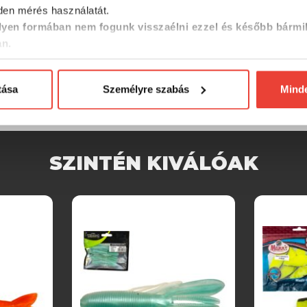
en mérés használatát.
yen formában nem fogunk visszaélni ezzel és később bármi
an.
tása
Személyre szabás
Mind
SZINTÉN KIVÁLÓAK