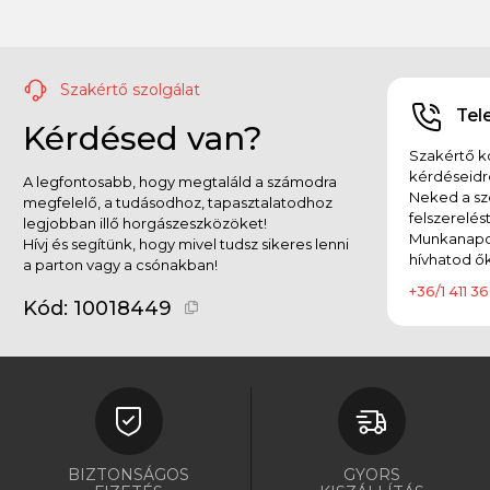
Szakértő szolgálat
Tel
Kérdésed van?
Szakértő ko
kérdéseidr
A legfontosabb, hogy megtaláld a számodra
Neked a sz
megfelelő, a tudásodhoz, tapasztalatodhoz
felszerelés
legjobban illő horgászeszközöket!
Munkanapok
Hívj és segítünk, hogy mivel tudsz sikeres lenni
hívhatod ők
a parton vagy a csónakban!
+36/1 411 36
Kód:
10018449
BIZTONSÁGOS
GYORS