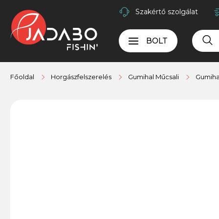
Szakértő szolgálat
BOLT
Főoldal
Horgászfelszerelés
Gumihal Műcsali
Gumihal