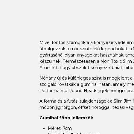
Mivel fontos számunkra a környezetvédelem 
átdolgozzuk a már szinte élő legendánkat, a S
gyártásánál olyan anyagokat használnak, amel
készülnek. Természetesen a Non Toxic Slim Ji
Amellett, hogy abszolút környezetbarát, hihe
Néhány új és különleges színt is megjelent a
szolgáló rovátkák a gumihal hátán, amely me
Performance Round Heads jigek horogmére
A forma és a futási tulajdonságok a Slim Jim
módon jighorgon, offset horoggal, texasi vag
Gumihal főbb jellemzői:
Méret: 7cm