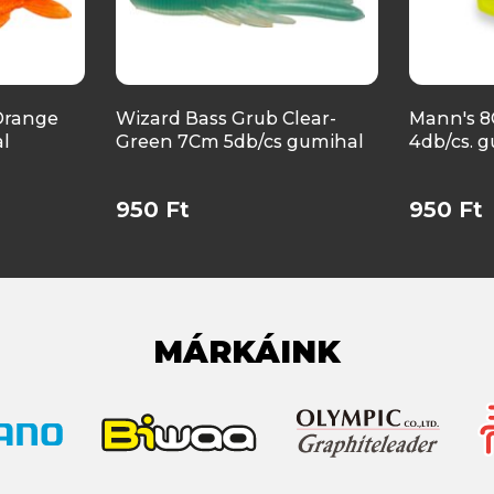
Orange
Wizard Bass Grub Clear-
Mann's 
l
Green 7Cm 5db/cs gumihal
4db/cs. 
950 Ft
950 Ft
MÁRKÁINK