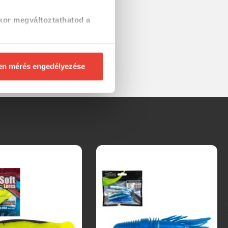
kor megváltoztathatod a
en mérés engedélyezése