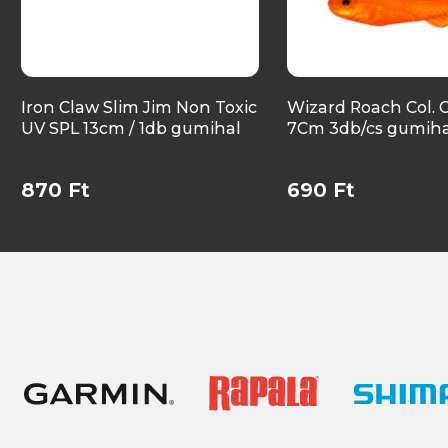
Iron Claw Slim Jim Non Toxic
Wizard Roach Col. 
UV SPL 13cm / 1db gumihal
7Cm 3db/cs gumiha
870 Ft
690 Ft