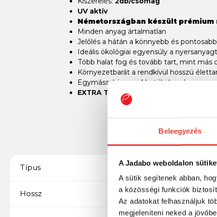
Kiszerelés:
2db/csomag
UV aktív
Németországban készült prémium 
Minden anyag ártalmatlan
Jelőlés a hátán a könnyebb és pontosabb
Ideális ökológiai egyensúly a nyersanyag
Több halat fog és tovább tart, mint más c
Környezetbarát a rendkívül hosszú élet
Egymással összerakhatól, de soha nem sz
EXTRA TIPP
: A csali pillanatok alatt viss
Beleegyezés
A Jadabo weboldalon sütike
Gumihal
Típus
A sütik segítenek abban, hog
a közösségi funkciók biztosí
2,8" / 71 mm
Hossz
Az adatokat felhasználjuk tö
megjeleníteni neked a jövőbe