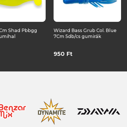
8Cm Shad Pbbgg
Wizard Bass Grub Col. Blue
gumihal
7Cm 5db/cs gumirák
950 Ft