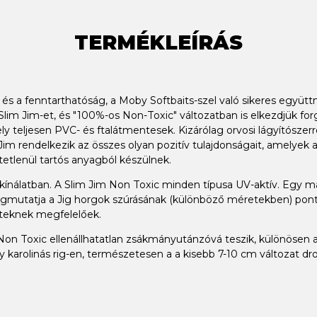
TERMÉKLEÍRÁS
és a fenntarthatóság, a Moby Softbaits-szel való sikeres együ
lim Jim-et, és "100%-os Non-Toxic" változatban is elkezdjük forg
y teljesen PVC- és ftalátmentesek. Kizárólag orvosi lágyítószer
m rendelkezik az összes olyan pozitív tulajdonságait, amelyek a
tetlenül tartós anyagból készülnek.
 kínálatban. A Slim Jim Non Toxic minden típusa UV-aktív. Egy má
gmutatja a Jig horgok szúrásának (különböző méretekben) pontos
teknek megfelelőek.
 Non Toxic ellenállhatatlan zsákmányutánzóvá teszik, különösen a
y karolinás rig-en, természetesen a a kisebb 7-10 cm változat dr