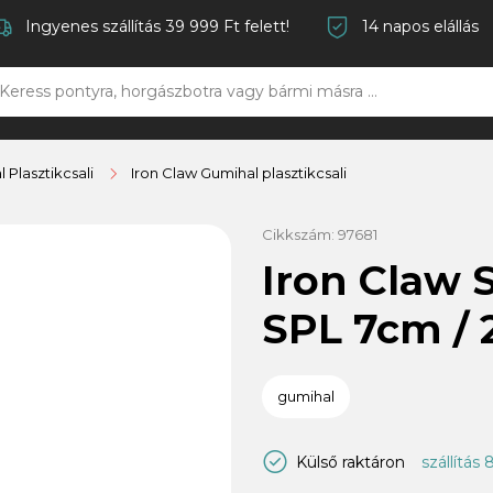
Ingyenes szállítás 39 999 Ft felett!
14 napos elállás
 Plasztikcsali
Iron Claw Gumihal plasztikcsali
Cikkszám:
97681
Iron Claw 
SPL 7cm / 
gumihal
Külső raktáron
szállítás 