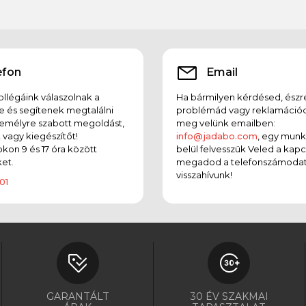
efon
Email
llégáink válaszolnak a
Ha bármilyen kérdésed, észr
e és segítenek megtalálni
problémád vagy reklamációd
emélyre szabott megoldást,
meg velünk emailben:
t vagy kiegészítőt!
info@jadabo.com
, egy mun
on 9 és 17 óra között
belül felvesszük Veled a kapc
et.
megadod a telefonszámodat
visszahívunk!
01
GARANTÁLT
30 ÉV SZAKMAI