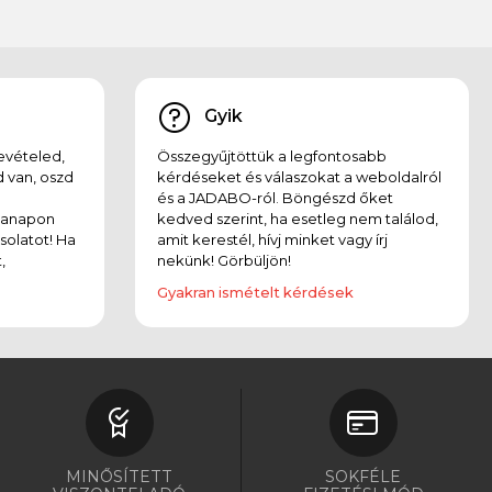
Gyik
evételed,
Összegyűjtöttük a legfontosabb
 van, oszd
kérdéseket és válaszokat a weboldalról
és a JADABO-ról. Böngészd őket
kanapon
kedved szerint, ha esetleg nem találod,
solatot! Ha
amit kerestél, hívj minket vagy írj
,
nekünk! Görbüljön!
Gyakran ismételt kérdések
MINŐSÍTETT
SOKFÉLE