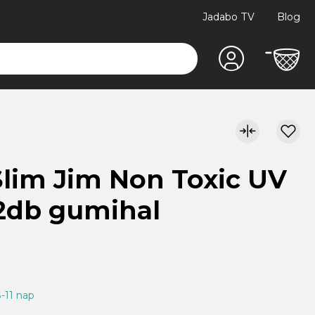
Jadabo TV
Blog
Slim Jim Non Toxic UV
2db gumihal
8-11 nap