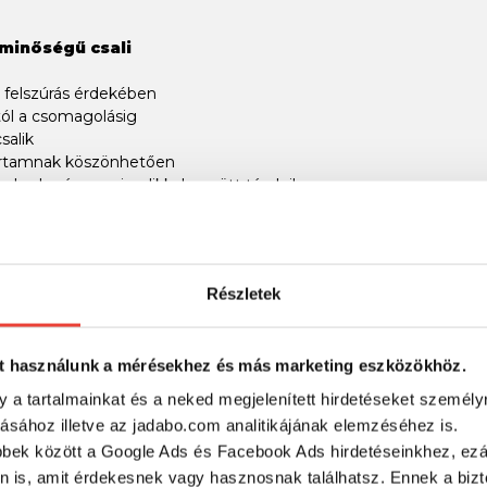
minőségű csali
 felszúrás érdekében
tól a csomagolásig
salik
tartamnak köszönhetően
abad más gumicsalikkal együtt tárolni!
zanyeri eredeti formáját, ha rövid ideig forrásban lévő vízbe rakja
Részletek
RÉSZLETES ADATOK
t használunk a mérésekhez és más marketing eszközökhöz.
y a tartalmainkat és a neked megjelenített hirdetéseket személy
tásához illetve az jadabo.com analitikájának elemzéséhez is.
bbek között a Google Ads és Facebook Ads hirdetéseinkhez, ezál
n is, amit érdekesnek vagy hasznosnak találhatsz. Ennek a biz