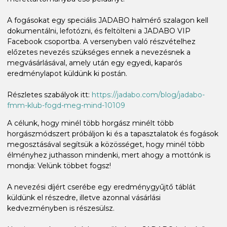
A fogásokat egy speciális JADABO halmérő szalagon kell
dokumentálni, lefotózni, és feltölteni a JADABO VIP
Facebook csoportba. A versenyben való részvételhez
előzetes nevezés szükséges ennek a nevezésnek a
megvásárlásával, amely után egy egyedi, kaparós
eredménylapot küldünk ki postán.
Részletes szabályok itt:
https://jadabo.com/blog/jadabo-
fmm-klub-fogd-meg-mind-10109
A célunk, hogy minél több horgász minélt több
horgászmódszert próbáljon ki és a tapasztalatok és fogások
megosztásával segítsük a közösséget, hogy minél több
élményhez juthasson mindenki, mert ahogy a mottónk is
mondja: Velünk többet fogsz!
A nevezési díjért cserébe egy eredménygyűjtő táblát
küldünk el részedre, illetve azonnal vásárlási
kedvezményben is részesülsz.