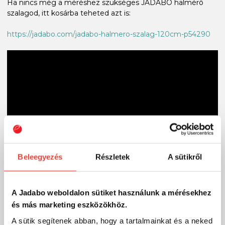
Ha nincs még a méréshez szükséges JADABO halmérő
szalagod, itt kosárba teheted azt is:
https://jadabo.com/jadabo-halmero-szalag-120cm-p54290
Beleegyezés
Részletek
A sütikről
A Jadabo weboldalon sütiket használunk a mérésekhez
és más marketing eszközökhöz.
A sütik segítenek abban, hogy a tartalmainkat és a neked