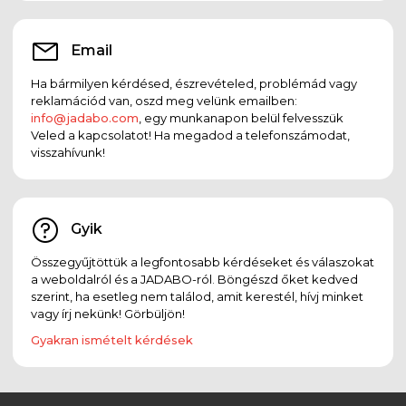
Email
Ha bármilyen kérdésed, észrevételed, problémád vagy
reklamációd van, oszd meg velünk emailben:
info@jadabo.com
, egy munkanapon belül felvesszük
Veled a kapcsolatot! Ha megadod a telefonszámodat,
visszahívunk!
Gyik
Összegyűjtöttük a legfontosabb kérdéseket és válaszokat
a weboldalról és a JADABO-ról. Böngészd őket kedved
szerint, ha esetleg nem találod, amit kerestél, hívj minket
vagy írj nekünk! Görbüljön!
Gyakran ismételt kérdések