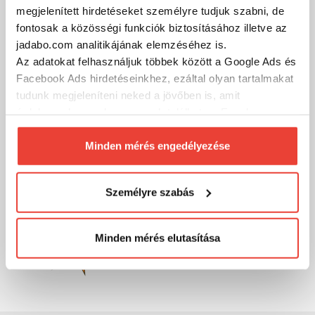
megjelenített hirdetéseket személyre tudjuk szabni, de
fontosak a közösségi funkciók biztosításához illetve az
MÁRKÁINK
jadabo.com analitikájának elemzéséhez is.
Az adatokat felhasználjuk többek között a Google Ads és
Facebook Ads hirdetéseinkhez, ezáltal olyan tartalmakat
tudunk megjeleníteni neked a jövőben is, amit
érdekesnek vagy hasznosnak találhatsz. Ennek a
biztosításához
arra kérünk, hogy engedd meg
számunkra minden mérés használatát.
Minden mérés engedélyezése
Természetesen
soha semmilyen formában nem fogunk
visszaélni ezzel és később bármikor
Személyre szabás
megváltoztathatod a döntésed ezzel kapcsolatban.
Előre is köszönjük!
Minden mérés elutasítása