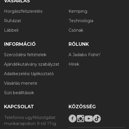
VÁSÁRLÁS
Horgászfelszerelés
Kemping
Ruházat
Technológia
Lábbeli
Csónak
INFORMÁCIÓ
RÓLUNK
Szerződési feltételek
A Jadabo Fishin'
Ajándékutalvány szabályzat
Hírek
Adatkezelési tájékoztató
Vásárlás menete
Süti beállítások
KAPCSOLAT
KÖZÖSSÉG
Telefonos ügyfélszolgálat
munkanapokon 9-től 17-ig