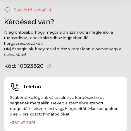
Szakértő szolgálat
Kérdésed van?
A legfontosabb, hogy megtaláld a számodra megfelelő, a
tudásodhoz, tapasztalatodhoz legjobban illő
horgászeszközöket!
Hívj és segítünk, hogy mivel tudsz sikeres lenni a parton vagy a
csónakban!
Kód:
10023820
Telefon
Szakértő kollégáink válaszolnak a kérdéseidre és
segítenek megtalálni Neked a személyre szabott
megoldást, felszerelést vagy kiegészítőt! Munkanapokon
9 és 17 óra között hívhatod őket.
+36/1 411 3601