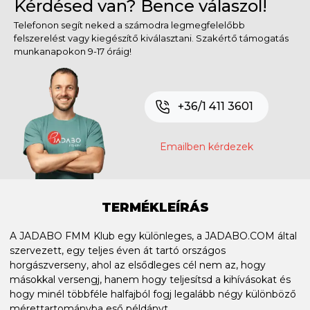
Kérdésed van? Bence válaszol!
Telefonon segít neked a számodra legmegfelelőbb
felszerelést vagy kiegészítő kiválasztani. Szakértő támogatás
munkanapokon 9-17 óráig!
+36/1 411 3601
Emailben kérdezek
TERMÉKLEÍRÁS
A JADABO FMM Klub egy különleges, a JADABO.COM által
szervezett, egy teljes éven át tartó országos
horgászverseny, ahol az elsődleges cél nem az, hogy
másokkal versengj, hanem hogy teljesítsd a kihívásokat és
hogy minél többféle halfajból fogj legalább négy különböző
mérettartományba eső példányt.