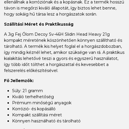
ellenállnak a korróziónak és a kopásnak. Ez a termék hosszú
távon is megőrzi kiváló állapotát, így biztos lehet benne,
hogy sokáig hű társa lesz a horgászatok során.
Szállítási Méret és Praktikusság
A Jig Fej Ólom Decoy Sv-46H Slidin Head Heavy 21g
kompakt méretének köszönhetően könnyen szállítható és
tárolható. A termék kis helyet foglal el a horgászdobozban,
így mindig kéznél lehet, amikor szüksége van rá. A praktikus
kialakítás lehetővé teszi a gyors és egyszerű használatot,
így több időt tölthet a horgászattal és kevesebbet a
felszerelés előkészítésével.
Fő Jellemzők:
Súly: 21 gramm
Kiváló terhelhetőség
Prémium minőségű anyagok
Korrózió- és kopásálló
Kompakt szállítási méret
Könnyen használható és tárolható