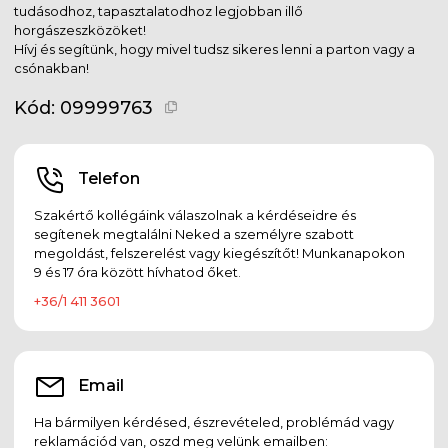
tudásodhoz, tapasztalatodhoz legjobban illő
horgászeszközöket!
Hívj és segítünk, hogy mivel tudsz sikeres lenni a parton vagy a
csónakban!
Kód:
09999763
Telefon
Szakértő kollégáink válaszolnak a kérdéseidre és
segítenek megtalálni Neked a személyre szabott
megoldást, felszerelést vagy kiegészítőt! Munkanapokon
9 és 17 óra között hívhatod őket.
+36/1 411 3601
Email
Ha bármilyen kérdésed, észrevételed, problémád vagy
reklamációd van, oszd meg velünk emailben: