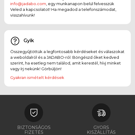
info@jadabo.com
, egy munkanapon belül felvesszük
Veled a kapcsolatot! Ha megadod a telefonszámodat,
visszahívunk!
Gyik
Összegyűjtöttük a legfontosabb kérdéseket és válaszokat
a weboldalról és a JADABO-ról. Böngészd őket kedved
szerint, ha esetleg nem találod, amit kerestél, hívj minket
vagy írj nekünk! Görbüljön!
Gyakran ismételt kérdések
BIZTONSÁGOS
GYORS
FIZETÉS
KISZÁLLÍTÁS