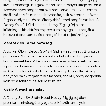
kiváló minőségű horgászfelszerelés, amelyet kifejezetten a
szenvedélyes horgászok számára terveztek. Ez a termék
ideális választás mindazok számára, akik szeretnék növelni
fogási esélyeiket és hatékonyabbá tenni horgászatukat. A
Decoy Sv-46H Slidin Head Heavy 21g jig fej ólom
különleges kialakítása és prémium anyagai biztosítják a
hosszú élettartamot és a megbízható teljesítményt.
Méretek és Terhelhetőség
A Jig Fej Ólom Decoy Sv-46H Slidin Head Heavy 21g súlya
pontosan 21 gramm, ami ideális a különböző horgászati
körülményekhez. A termék mérete és súlya lehetővé teszi
a pontos dobásokat és a mélyebb vizekben való használatot
is. A jig fej ólom kiváló terhelhetőséggel rendelkezik, így
nagyobb halak fogására is alkalmas, anélkül, hogy aggódnia
kellene a felszerelés sérülése miatt.
Kiváló Anyaghasználat
A Decoy Sv-46H Slidin Head Heavy 21g jig fej ólom
prémium minőségű anyagokból készült, amelyek