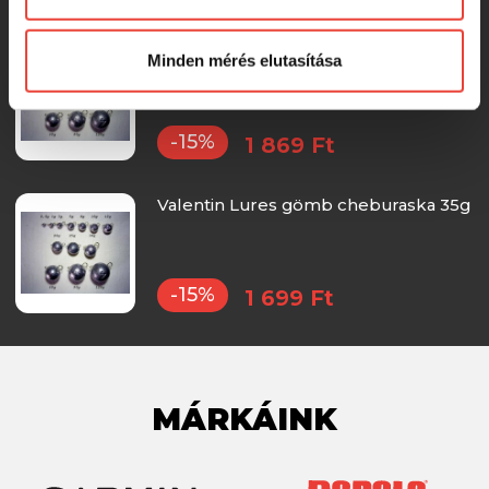
Előre is köszönjük!
Valentin Lures gömb cheburaska 50g
Minden mérés elutasítása
-15%
1 869 Ft
Valentin Lures gömb cheburaska 35g
-15%
1 699 Ft
MÁRKÁINK