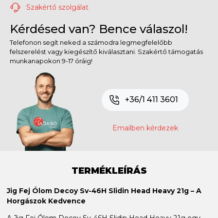
Szakértő szolgálat
Kérdésed van? Bence válaszol!
Telefonon segít neked a számodra legmegfelelőbb
felszerelést vagy kiegészítő kiválasztani. Szakértő támogatás
munkanapokon 9-17 óráig!
+36/1 411 3601
Emailben kérdezek
TERMÉKLEÍRÁS
Jig Fej Ólom Decoy Sv-46H Slidin Head Heavy 21g – A
Horgászok Kedvence
A Jig Fej Ólom Decoy Sv-46H Slidin Head Heavy 21g egy