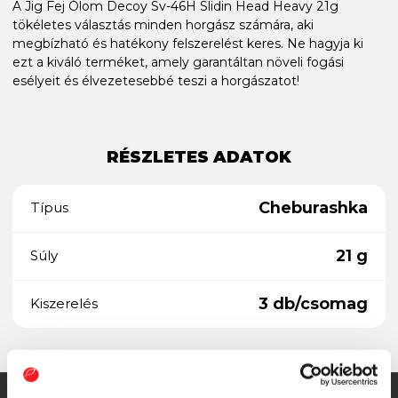
A Jig Fej Ólom Decoy Sv-46H Slidin Head Heavy 21g
tökéletes választás minden horgász számára, aki
megbízható és hatékony felszerelést keres. Ne hagyja ki
ezt a kiváló terméket, amely garantáltan növeli fogási
esélyeit és élvezetesebbé teszi a horgászatot!
RÉSZLETES ADATOK
Cheburashka
Típus
21 g
Súly
3 db/csomag
Kiszerelés