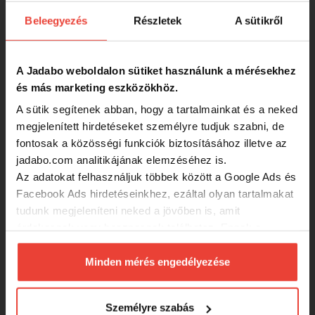
SZINTÉN KIVÁLÓAK
Beleegyezés
Részletek
A sütikről
Valentin Lures gömb cheburaska 60g
A Jadabo weboldalon sütiket használunk a mérésekhez
és más marketing eszközökhöz.
A sütik segítenek abban, hogy a tartalmainkat és a neked
-15%
2 209 Ft
megjelenített hirdetéseket személyre tudjuk szabni, de
fontosak a közösségi funkciók biztosításához illetve az
Valentin Lures gömb cheburaska 40g
jadabo.com analitikájának elemzéséhez is.
Az adatokat felhasználjuk többek között a Google Ads és
Facebook Ads hirdetéseinkhez, ezáltal olyan tartalmakat
-15%
1 869 Ft
tudunk megjeleníteni neked a jövőben is, amit
érdekesnek vagy hasznosnak találhatsz. Ennek a
biztosításához
arra kérünk, hogy engedd meg
Valentin Lures gömb cheburaska 45g
számunkra minden mérés használatát.
Minden mérés engedélyezése
Természetesen
soha semmilyen formában nem fogunk
visszaélni ezzel és később bármikor
-15%
Személyre szabás
1 869 Ft
megváltoztathatod a döntésed ezzel kapcsolatban.