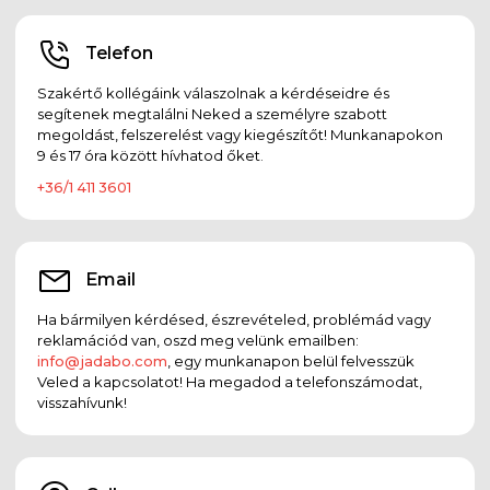
Telefon
Szakértő kollégáink válaszolnak a kérdéseidre és
segítenek megtalálni Neked a személyre szabott
megoldást, felszerelést vagy kiegészítőt! Munkanapokon
9 és 17 óra között hívhatod őket.
+36/1 411 3601
Email
Ha bármilyen kérdésed, észrevételed, problémád vagy
reklamációd van, oszd meg velünk emailben:
info@jadabo.com
, egy munkanapon belül felvesszük
Veled a kapcsolatot! Ha megadod a telefonszámodat,
visszahívunk!