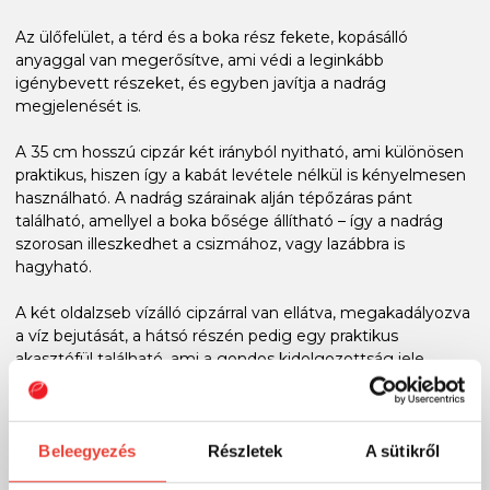
Az ülőfelület, a térd és a boka rész fekete, kopásálló
anyaggal van megerősítve, ami védi a leginkább
igénybevett részeket, és egyben javítja a nadrág
megjelenését is.
A 35 cm hosszú cipzár két irányból nyitható, ami különösen
praktikus, hiszen így a kabát levétele nélkül is kényelmesen
használható. A nadrág szárainak alján tépőzáras pánt
található, amellyel a boka bősége állítható – így a nadrág
szorosan illeszkedhet a csizmához, vagy lazábbra is
hagyható.
A két oldalzseb vízálló cipzárral van ellátva, megakadályozva
a víz bejutását, a hátsó részén pedig egy praktikus
akasztófül található, ami a gondos kidolgozottság jele.
Mosási javaslat: funkcionális ruházathoz készült speciális
mosószert használjon. Legfeljebb 30°C-on mosható,
centrifugálni és vasalni nem szabad. Szükség esetén
Beleegyezés
Részletek
A sütikről
vízlepergető impregnáló kezelés alkalmazható rajta, hogy