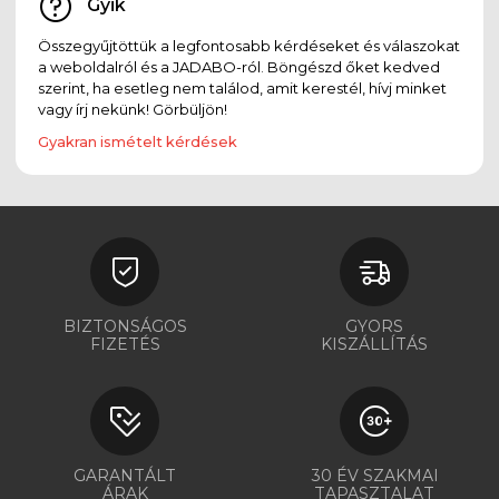
Gyik
Összegyűjtöttük a legfontosabb kérdéseket és válaszokat
a weboldalról és a JADABO-ról. Böngészd őket kedved
szerint, ha esetleg nem találod, amit kerestél, hívj minket
vagy írj nekünk! Görbüljön!
Gyakran ismételt kérdések
BIZTONSÁGOS
GYORS
FIZETÉS
KISZÁLLÍTÁS
GARANTÁLT
30 ÉV SZAKMAI
ÁRAK
TAPASZTALAT