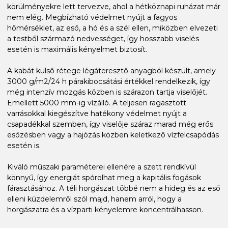
körülményekre lett tervezve, ahol a hétköznapi ruházat már
nem elég. Megbízható védelmet nyújt a fagyos
hőmérséklet, az eső, a hó és a szél ellen, miközben elvezeti
a testből származó nedvességet, így hosszabb viselés
esetén is maximális kényelmet biztosít.
A kabát külső rétege légáteresztő anyagból készült, amely
3000 g/m2/24 h párakibocsátási értékkel rendelkezik, így
még intenzív mozgás közben is szárazon tartja viselőjét.
Emellett 5000 mm-ig vízálló. A teljesen ragasztott
varrásokkal kiegészítve hatékony védelmet nyújt a
csapadékkal szemben, így viselője száraz marad még erős
esőzésben vagy a hajózás közben keletkező vízfelcsapódás
esetén is.
Kiváló műszaki paraméterei ellenére a szett rendkívül
könnyű, így energiát spórolhat meg a kapitális fogások
fárasztásához. A téli horgászat többé nem a hideg és az eső
elleni küzdelemről szól majd, hanem arról, hogy a
horgászatra és a vízparti kényelemre koncentrálhasson.