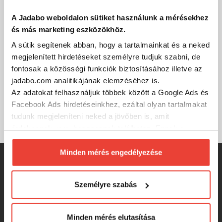
visszaállítsa a külső anyag vízlepergető tulajdonságait.
A Jadabo weboldalon sütiket használunk a mérésekhez
Kérjük, a megfelelő méret kiválasztásához ellenőrizd a
és más marketing eszközökhöz.
mellékelt mérettáblázatot.
A sütik segítenek abban, hogy a tartalmainkat és a neked
megjelenített hirdetéseket személyre tudjuk szabni, de
fontosak a közösségi funkciók biztosításához illetve az
RÉSZLETES ADATOK
jadabo.com analitikájának elemzéséhez is.
Az adatokat felhasználjuk többek között a Google Ads és
XXL
Facebook Ads hirdetéseinkhez, ezáltal olyan tartalmakat
Méret
tudunk megjeleníteni neked a jövőben is, amit
érdekesnek vagy hasznosnak találhatsz. Ennek a
biztosításához
arra kérünk, hogy engedd meg
számunkra minden mérés használatát.
Minden mérés engedélyezése
SZINTÉN KIVÁLÓAK
Természetesen
soha semmilyen formában nem fogunk
visszaélni ezzel és később bármikor
Személyre szabás
megváltoztathatod a döntésed ezzel kapcsolatban.
Nadrág Delphin CruisAIR WINTER 5T
Előre is köszönjük!
(M)
Minden mérés elutasítása