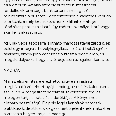
és a víz ellen. Az alsó szegély állítható húzózsinórral
rendelkezik, ami segít bent tartani a meleget és
minimalizálja a huzatot. Természetesen a kabáthoz kapucni
is tartozik, amely két húzózsinórral állítható. Hátulján
tépőzáras pánt is található, így mérete szabályozható vagy
akár fel is akasztható.
Az ujjak vége tépőzárral állítható mandzsettával záródik, és
belül egy integrált, hüvelykujjnyílással ellátott belső ujjrész
található, amely jobb védelmet biztosít a hideg ellen, és
megakadályozza, hogy a szél bejusson az ujjakon keresztül.
NADRÁG
Már az első érintésre érezhető, hogy ez a nadrág
megbízható védelmet nyújt a hideg, az eső és különösen a
szél ellen. A magasított derékrész tökéletesen fedi és
melegen tartja a hátat és a deréktájat. A kényelmes,
állítható hosszúságú, Delphin logós kantárok nemcsak
praktikusak, de stílusos kiegészítést is jelentenek, miközben
biztosan a helyén tartják a nadrágot.