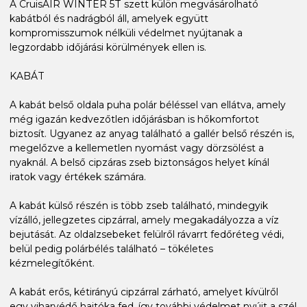
A CruisAIR WINTER 5T szett külön megvásárolható
kabátból és nadrágból áll, amelyek együtt
kompromisszumok nélküli védelmet nyújtanak a
legzordabb időjárási körülmények ellen is.
KABÁT
A kabát belső oldala puha polár béléssel van ellátva, amely
még igazán kedvezőtlen időjárásban is hőkomfortot
biztosít. Ugyanez az anyag található a gallér belső részén is,
megelőzve a kellemetlen nyomást vagy dörzsölést a
nyaknál. A belső cipzáras zseb biztonságos helyet kínál
iratok vagy értékek számára.
A kabát külső részén is több zseb található, mindegyik
vízálló, jellegzetes cipzárral, amely megakadályozza a víz
bejutását. Az oldalzsebeket felülről rávarrt fedőréteg védi,
belül pedig polárbélés található – tökéletes
kézmelegítőként.
A kabát erős, kétirányú cipzárral zárható, amelyet kívülről
egy viharvédő hajtóka fed, így további védelmet nyújt a szél